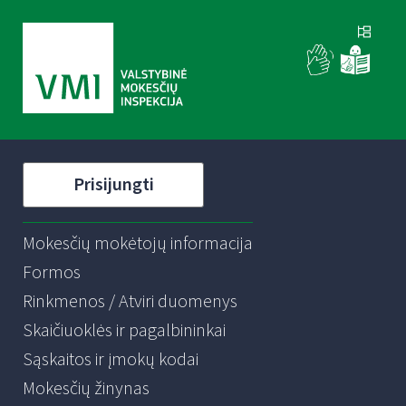
Prisijungti
Mokesčių mokėtojų informacija
Formos
Rinkmenos / Atviri duomenys
Skaičiuoklės ir pagalbininkai
Sąskaitos ir įmokų kodai
Mokesčių žinynas