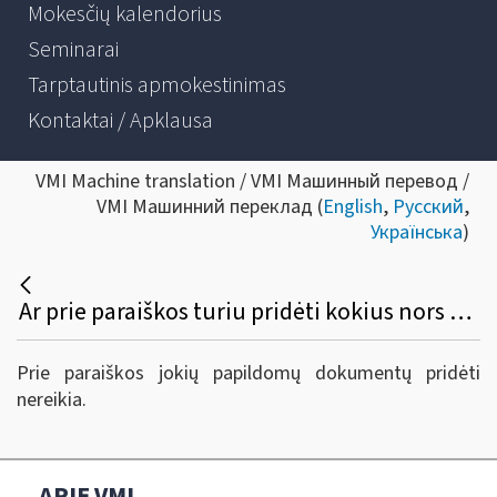
Mokesčių kalendorius
Seminarai
Tarptautinis apmokestinimas
Kontaktai / Apklausa
VMI Machine translation / VMI Машинный перевод /
VMI Машинний переклад (
English
,
Русский
,
Українська
)
Ar prie paraiškos turiu pridėti kokius nors papildomus dokumentus?
Prie paraiškos jokių papildomų dokumentų pridėti
nereikia.
APIE VMI