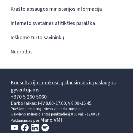
Krašto apsaugos ministerijos informacija
Interneto svetainės atitikties paraiška
Ieškome turto savininkų
Nuorodos
Konsultacijos mokesčių klausimais ir paslaugos
gyventojams:
+370 5 260 5060
Darbo laikas: I-IV 8.00-17.00, V 8.00-15.45.
Prieššventinę dieną - viena valanda trumpiau.
Kiekvieno mėnesio antrą penktadienį 8.00 val. - 12.00 val.
Mano VMI
Paklausimas per