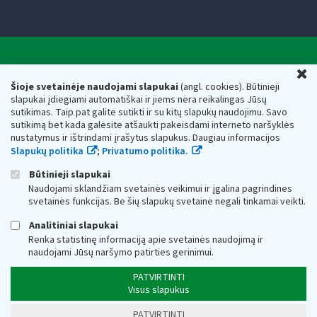
Valstybinė mokesčių inspekcija prie Lietuvos
U
Respublikos finansų ministerijos
Šioje svetainėje naudojami slapukai
(angl. cookies). Būtinieji
slapukai įdiegiami automatiškai ir jiems nėra reikalingas Jūsų
Biudžetinė įstaiga. Juridinio asmens kodas — 188659752,
sutikimas. Taip pat galite sutikti ir su kitų slapukų naudojimu. Savo
adresas: Vasario 16-osios g. 14, 01107 Vilnius, Lietuva, el.paštas:
sutikimą bet kada galėsite atšaukti pakeisdami interneto naršyklės
vmi@vmi.lt
, E. pristatymo dėžutės adresas 188659752
nustatymus ir ištrindami įrašytus slapukus. Daugiau informacijos
Duomenys apie Valstybinę mokesčių inspekciją prie Lietuvos
Slapukų politika
;
Privatumo politika.
Respublikos finansų ministerijos kaupiami ir saugomi Juridinių
asmenų registre
Būtinieji slapukai
Naudojami sklandžiam svetainės veikimui ir įgalina pagrindines
svetainės funkcijas. Be šių slapukų svetainė negali tinkamai veikti.
Analitiniai slapukai
Renka statistinę informaciją apie svetainės naudojimą ir
naudojami Jūsų naršymo patirties gerinimui.
PATVIRTINTI
Visus slapukus
PATVIRTINTI