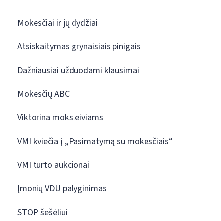
Mokesčiai ir jų dydžiai
Atsiskaitymas grynaisiais pinigais
Dažniausiai užduodami klausimai
Mokesčių ABC
Viktorina moksleiviams
VMI kviečia į „Pasimatymą su mokesčiais“
VMI turto aukcionai
Įmonių VDU palyginimas
STOP šešėliui