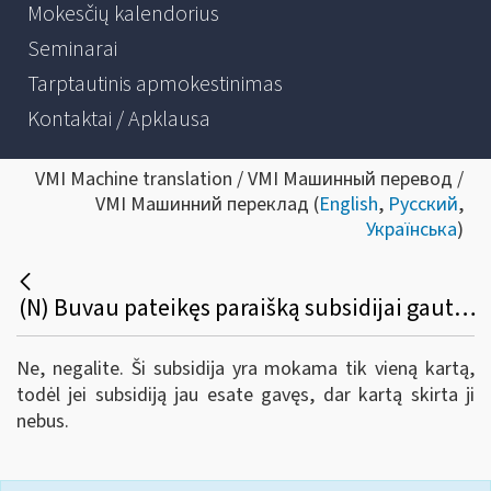
Mokesčių kalendorius
Seminarai
Tarptautinis apmokestinimas
Kontaktai / Apklausa
VMI Machine translation / VMI Машинный перевод /
VMI Машинний переклад (
English
,
Русский
,
Українська
)
(N) Buvau pateikęs paraišką subsidijai gauti ir man ji buvo skirta. Ar galiu dabar dar kartą teikti paraišką ir gauti subsidiją?
Ne, negalite. Ši subsidija yra mokama tik vieną kartą,
todėl jei subsidiją jau esate gavęs, dar kartą skirta ji
nebus.