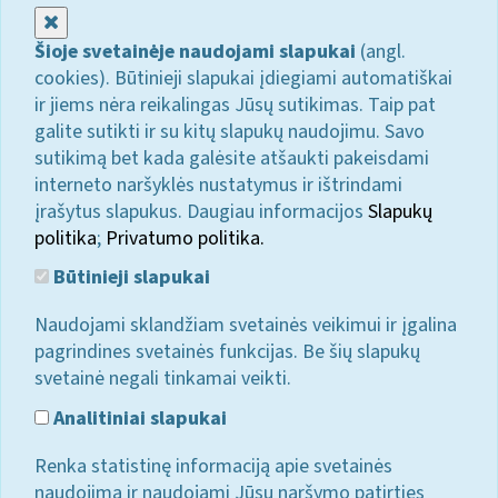
Uždaryti
Šioje svetainėje naudojami slapukai
(angl.
cookies). Būtinieji slapukai įdiegiami automatiškai
ir jiems nėra reikalingas Jūsų sutikimas. Taip pat
galite sutikti ir su kitų slapukų naudojimu. Savo
sutikimą bet kada galėsite atšaukti pakeisdami
interneto naršyklės nustatymus ir ištrindami
įrašytus slapukus. Daugiau informacijos
Slapukų
politika
;
Privatumo politika.
Būtinieji slapukai
Naudojami sklandžiam svetainės veikimui ir įgalina
pagrindines svetainės funkcijas. Be šių slapukų
svetainė negali tinkamai veikti.
Analitiniai slapukai
Renka statistinę informaciją apie svetainės
naudojimą ir naudojami Jūsų naršymo patirties