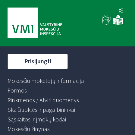
Prisijungti
Mokesčių mokėtojų informacija
Formos
Rinkmenos / Atviri duomenys
Skaičiuoklės ir pagalbininkai
Sąskaitos ir įmokų kodai
Mokesčių žinynas