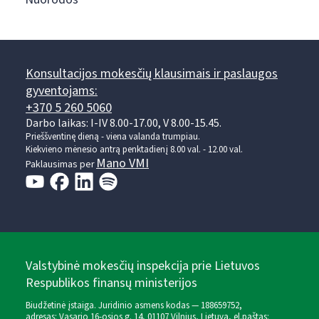
Konsultacijos mokesčių klausimais ir paslaugos
gyventojams:
+370 5 260 5060
Darbo laikas: I-IV 8.00-17.00, V 8.00-15.45.
Prieššventinę dieną - viena valanda trumpiau.
Kiekvieno mėnesio antrą penktadienį 8.00 val. - 12.00 val.
Mano VMI
Paklausimas per
Valstybinė mokesčių inspekcija prie Lietuvos
Respublikos finansų ministerijos
Biudžetinė įstaiga. Juridinio asmens kodas — 188659752,
adresas: Vasario 16-osios g. 14, 01107 Vilnius, Lietuva, el.paštas: