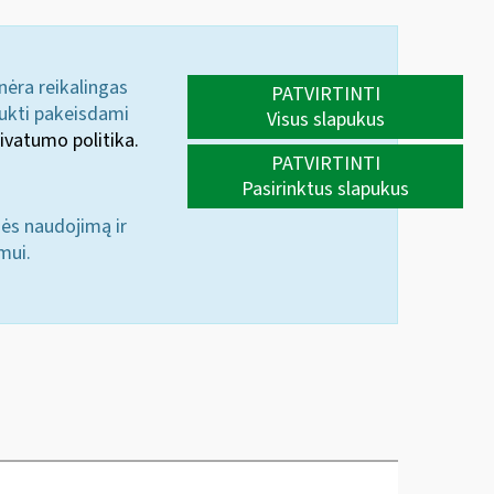
 nėra reikalingas
PATVIRTINTI
aukti pakeisdami
Visus slapukus
ivatumo politika.
PATVIRTINTI
Pasirinktus slapukus
nės naudojimą ir
mui.