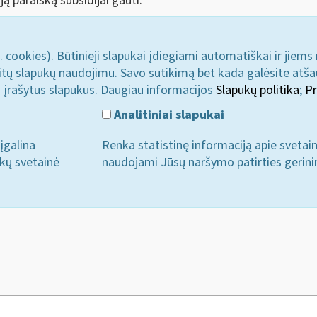
ją paraišką subsidijai gauti.
. cookies). Būtinieji slapukai įdiegiami automatiškai ir jiems
u kitų slapukų naudojimu. Savo sutikimą bet kada galėsite atš
i įrašytus slapukus. Daugiau informacijos
Slapukų politika
;
Pr
Analitiniai slapukai
įgalina
Renka statistinę informaciją apie svetai
ukų svetainė
naudojami Jūsų naršymo patirties gerini