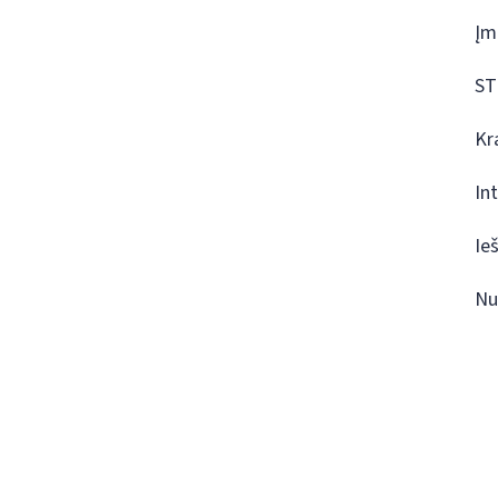
Įm
ST
Kr
In
Ie
Nu