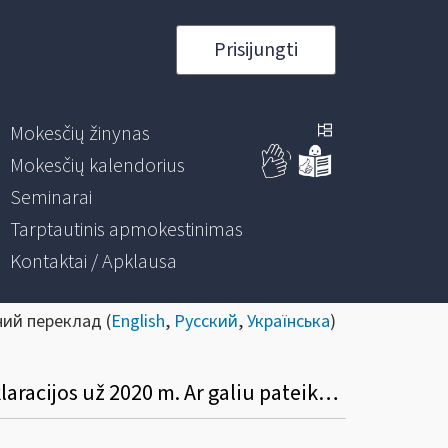
Prisijungti
Mokesčių žinynas
Mokesčių kalendorius
Seminarai
Tarptautinis apmokestinimas
Kontaktai / Apklausa
ний переклад (
English
,
Русский
,
Українська
)
Mano paraiška subsidijai gauti buvo nepriimta, nes nepateikiau pajamų mokesčio deklaracijos už 2020 m. Ar galiu pateikęs deklaraciją vėl teikti paraišką?