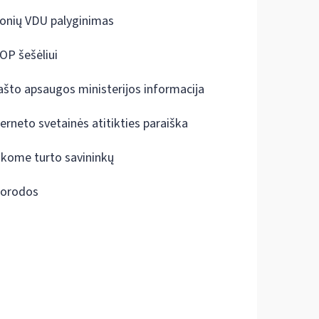
onių VDU palyginimas
OP šešėliui
ašto apsaugos ministerijos informacija
terneto svetainės atitikties paraiška
škome turto savininkų
orodos