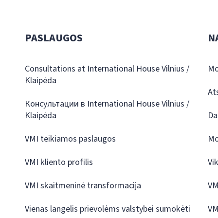
PASLAUGOS
N
Consultations at International House Vilnius /
Mo
Klaipėda
At
Консультации в International House Vilnius /
Klaipėda
Da
VMI teikiamos paslaugos
Mo
VMI kliento profilis
Vi
VMI skaitmeninė transformacija
VM
Vienas langelis prievolėms valstybei sumokėti
VM