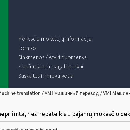
Mokesčių mokėtojų informacija
Formos
Rinkmenos / Atviri duomenys
Skaičiuoklės ir pagalbininkai
Sąskaitos ir įmokų kodai
Machine translation / VMI Машинный перевод / VMI Машин