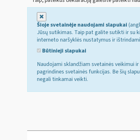
Taip, pateikus deklaraciją galėsite pateikti nau
Uždaryti
Šioje svetainėje naudojami slapukai
(angl
Jūsų sutikimas. Taip pat galite sutikti ir s
interneto naršyklės nustatymus ir ištrindam
Būtinieji slapukai
Naudojami sklandžiam svetainės veikimui ir 
pagrindines svetainės funkcijas. Be šių slap
negali tinkamai veikti.