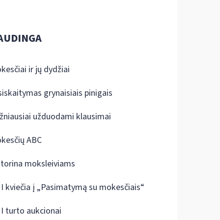
AUDINGA
kesčiai ir jų dydžiai
siskaitymas grynaisiais pinigais
žniausiai užduodami klausimai
kesčių ABC
ktorina moksleiviams
I kviečia į „Pasimatymą su mokesčiais“
I turto aukcionai