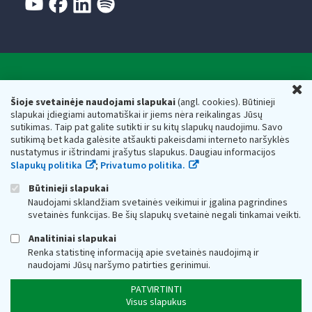
Valstybinė mokesčių inspekcija prie Lietuvos
U
Respublikos finansų ministerijos
Šioje svetainėje naudojami slapukai
(angl. cookies). Būtinieji
slapukai įdiegiami automatiškai ir jiems nėra reikalingas Jūsų
Biudžetinė įstaiga. Juridinio asmens kodas — 188659752,
sutikimas. Taip pat galite sutikti ir su kitų slapukų naudojimu. Savo
adresas: Vasario 16-osios g. 14, 01107 Vilnius, Lietuva, el.paštas:
sutikimą bet kada galėsite atšaukti pakeisdami interneto naršyklės
vmi@vmi.lt
, E. pristatymo dėžutės adresas 188659752
nustatymus ir ištrindami įrašytus slapukus. Daugiau informacijos
Duomenys apie Valstybinę mokesčių inspekciją prie Lietuvos
Slapukų politika
;
Privatumo politika.
Respublikos finansų ministerijos kaupiami ir saugomi Juridinių
asmenų registre
Būtinieji slapukai
Naudojami sklandžiam svetainės veikimui ir įgalina pagrindines
svetainės funkcijas. Be šių slapukų svetainė negali tinkamai veikti.
Analitiniai slapukai
Renka statistinę informaciją apie svetainės naudojimą ir
naudojami Jūsų naršymo patirties gerinimui.
PATVIRTINTI
Visus slapukus