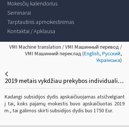
Mokesčių kalendorius
Seminarai
Tarptautinis apmokestinimas
Kontaktai / Apklausa
VMI Machine translation / VMI Машинный перевод /
VMI Машинний переклад (
English
,
Русский
,
Українська
)
2019 metais vykdžiau prekybos individualią veiklą pagal pažymą, kurią nutraukiau 2019 m. gruodžio mėnesį. Apskaičiuota pajamų mokesčio suma - 1750 Eur. 2020 metais prekybos veiklai išsiėmiau verslo liudijimą. Koks bus subsidijos dydis?
Kadangi subsidijos dydis apskaičiuojamas atsižvelgiant
į tai, koks pajamų mokestis buvo apskaičiuotas 2019
m., tai galimos skirti subsidijos dydis bus 1750 Eur.