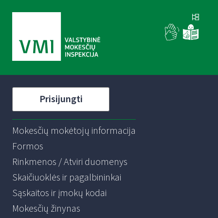
Prisijungti
Mokesčių mokėtojų informacija
Formos
Rinkmenos / Atviri duomenys
Skaičiuoklės ir pagalbininkai
Sąskaitos ir įmokų kodai
Mokesčių žinynas