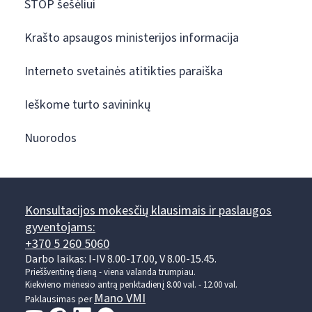
STOP šešėliui
Krašto apsaugos ministerijos informacija
Interneto svetainės atitikties paraiška
Ieškome turto savininkų
Nuorodos
Konsultacijos mokesčių klausimais ir paslaugos
gyventojams:
+370 5 260 5060
Darbo laikas: I-IV 8.00-17.00, V 8.00-15.45.
Prieššventinę dieną - viena valanda trumpiau.
Kiekvieno mėnesio antrą penktadienį 8.00 val. - 12.00 val.
Mano VMI
Paklausimas per