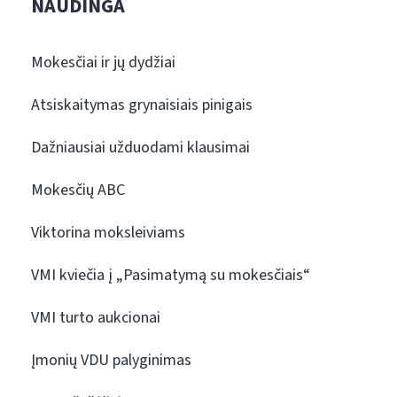
NAUDINGA
Mokesčiai ir jų dydžiai
Atsiskaitymas grynaisiais pinigais
Dažniausiai užduodami klausimai
Mokesčių ABC
Viktorina moksleiviams
VMI kviečia į „Pasimatymą su mokesčiais“
VMI turto aukcionai
Įmonių VDU palyginimas