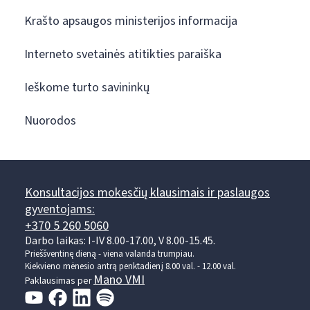
Krašto apsaugos ministerijos informacija
Interneto svetainės atitikties paraiška
Ieškome turto savininkų
Nuorodos
Konsultacijos mokesčių klausimais ir paslaugos
gyventojams:
+370 5 260 5060
Darbo laikas: I-IV 8.00-17.00, V 8.00-15.45.
Prieššventinę dieną - viena valanda trumpiau.
Kiekvieno mėnesio antrą penktadienį 8.00 val. - 12.00 val.
Mano VMI
Paklausimas per