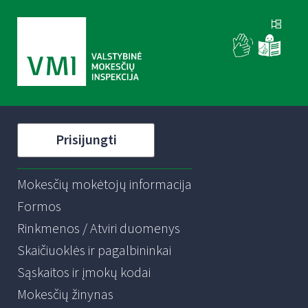
Prisijungti
Mokesčių mokėtojų informacija
Formos
Rinkmenos / Atviri duomenys
Skaičiuoklės ir pagalbininkai
Sąskaitos ir įmokų kodai
Mokesčių žinynas