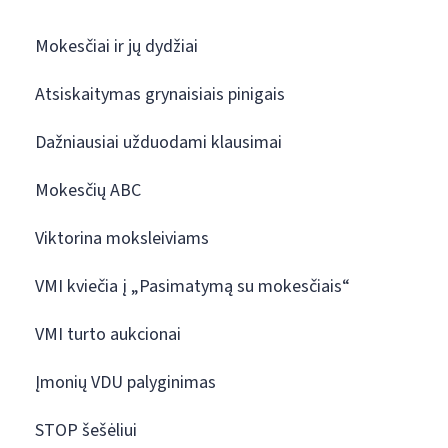
Mokesčiai ir jų dydžiai
Atsiskaitymas grynaisiais pinigais
Dažniausiai užduodami klausimai
Mokesčių ABC
Viktorina moksleiviams
VMI kviečia į „Pasimatymą su mokesčiais“
VMI turto aukcionai
Įmonių VDU palyginimas
STOP šešėliui