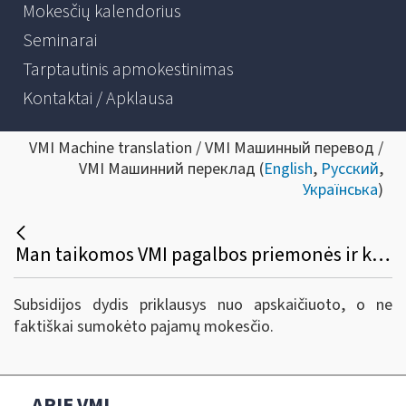
Mokesčių kalendorius
Seminarai
Tarptautinis apmokestinimas
Kontaktai / Apklausa
VMI Machine translation / VMI Машинный перевод /
VMI Машинний переклад (
English
,
Русский
,
Українська
)
Man taikomos VMI pagalbos priemonės ir kol kas nesu sumokėjęs gyventojų pajamų mokesčio už 2019 m., apskaičiuoto nuo mano individualios veiklos pajamų. Jį be delspinigių galiu sumokėti iki birželio 30 d. Ar subsidija bus apskaičiuota atsižvelgiant į apskaičiuotą, bet nesumokėtą pajamų mokestį? Ar galėsiu gauti tik 100 Eur, kadangi nesu sumokėjęs pajamų mokesčio už 2019 m.?
Subsidijos dydis priklausys nuo apskaičiuoto, o ne
faktiškai sumokėto pajamų mokesčio.
APIE VMI