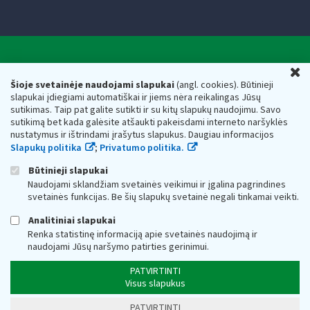
Valstybinė mokesčių inspekcija prie Lietuvos
U
Respublikos finansų ministerijos
Šioje svetainėje naudojami slapukai
(angl. cookies). Būtinieji
slapukai įdiegiami automatiškai ir jiems nėra reikalingas Jūsų
Biudžetinė įstaiga. Juridinio asmens kodas — 188659752,
sutikimas. Taip pat galite sutikti ir su kitų slapukų naudojimu. Savo
adresas: Vasario 16-osios g. 14, 01107 Vilnius, Lietuva, el.paštas:
sutikimą bet kada galėsite atšaukti pakeisdami interneto naršyklės
vmi@vmi.lt
, E. pristatymo dėžutės adresas 188659752
nustatymus ir ištrindami įrašytus slapukus. Daugiau informacijos
Duomenys apie Valstybinę mokesčių inspekciją prie Lietuvos
Slapukų politika
;
Privatumo politika.
Respublikos finansų ministerijos kaupiami ir saugomi Juridinių
asmenų registre
Būtinieji slapukai
Naudojami sklandžiam svetainės veikimui ir įgalina pagrindines
svetainės funkcijas. Be šių slapukų svetainė negali tinkamai veikti.
Analitiniai slapukai
Renka statistinę informaciją apie svetainės naudojimą ir
naudojami Jūsų naršymo patirties gerinimui.
PATVIRTINTI
Visus slapukus
PATVIRTINTI