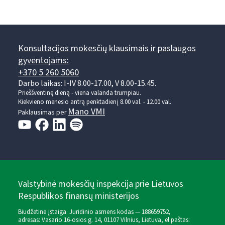
Konsultacijos mokesčių klausimais ir paslaugos
gyventojams:
+370 5 260 5060
Darbo laikas: I-IV 8.00-17.00, V 8.00-15.45.
Prieššventinę dieną - viena valanda trumpiau.
Kiekvieno mėnesio antrą penktadienį 8.00 val. - 12.00 val.
Mano VMI
Paklausimas per
Valstybinė mokesčių inspekcija prie Lietuvos
Respublikos finansų ministerijos
Biudžetinė įstaiga. Juridinio asmens kodas — 188659752,
adresas: Vasario 16-osios g. 14, 01107 Vilnius, Lietuva, el.paštas: