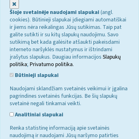
Uždaryti
Šioje svetainėje naudojami slapukai
(angl.
cookies). Būtinieji slapukai įdiegiami automatiškai
ir jiems nėra reikalingas Jūsų sutikimas. Taip pat
galite sutikti ir su kitų slapukų naudojimu. Savo
sutikimą bet kada galėsite atšaukti pakeisdami
interneto naršyklės nustatymus ir ištrindami
įrašytus slapukus. Daugiau informacijos
Slapukų
politika
;
Privatumo politika.
Būtinieji slapukai
Naudojami sklandžiam svetainės veikimui ir įgalina
pagrindines svetainės funkcijas. Be šių slapukų
svetainė negali tinkamai veikti.
Analitiniai slapukai
Renka statistinę informaciją apie svetainės
naudojimą ir naudojami Jūsų naršymo patirties