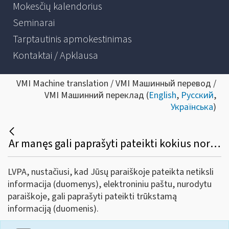
Mokesčių kalendorius
Seminarai
Tarptautinis apmokestinimas
Kontaktai / Apklausa
VMI Machine translation / VMI Машинный перевод /
VMI Машинний переклад (
English
,
Русский
,
Українська
)
Ar manęs gali paprašyti pateikti kokius nors dokumentus paraiškos vertinimo procese?
LVPA, nustačiusi, kad Jūsų paraiškoje pateikta netiksli
informacija (duomenys), elektroniniu paštu, nurodytu
paraiškoje, gali paprašyti pateikti trūkstamą
informaciją (duomenis).