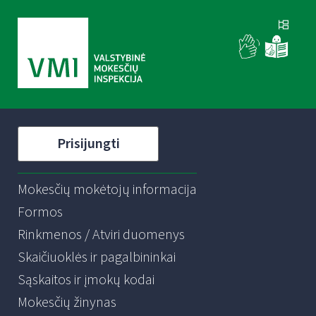
Prisijungti
Mokesčių mokėtojų informacija
Formos
Rinkmenos / Atviri duomenys
Skaičiuoklės ir pagalbininkai
Sąskaitos ir įmokų kodai
Mokesčių žinynas