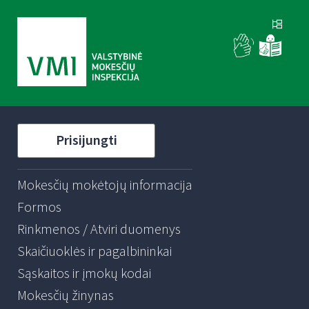
Prisijungti
Mokesčių mokėtojų informacija
Formos
Rinkmenos / Atviri duomenys
Skaičiuoklės ir pagalbininkai
Sąskaitos ir įmokų kodai
Mokesčių žinynas