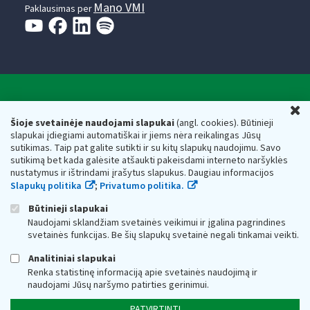
Mano VMI
Paklausimas per
Valstybinė mokesčių inspekcija prie Lietuvos
U
Respublikos finansų ministerijos
Šioje svetainėje naudojami slapukai
(angl. cookies). Būtinieji
slapukai įdiegiami automatiškai ir jiems nėra reikalingas Jūsų
Biudžetinė įstaiga. Juridinio asmens kodas — 188659752,
sutikimas. Taip pat galite sutikti ir su kitų slapukų naudojimu. Savo
adresas: Vasario 16-osios g. 14, 01107 Vilnius, Lietuva, el.paštas:
sutikimą bet kada galėsite atšaukti pakeisdami interneto naršyklės
vmi@vmi.lt
, E. pristatymo dėžutės adresas 188659752
nustatymus ir ištrindami įrašytus slapukus. Daugiau informacijos
Duomenys apie Valstybinę mokesčių inspekciją prie Lietuvos
Slapukų politika
;
Privatumo politika.
Respublikos finansų ministerijos kaupiami ir saugomi Juridinių
asmenų registre
Būtinieji slapukai
Naudojami sklandžiam svetainės veikimui ir įgalina pagrindines
svetainės funkcijas. Be šių slapukų svetainė negali tinkamai veikti.
Analitiniai slapukai
Renka statistinę informaciją apie svetainės naudojimą ir
naudojami Jūsų naršymo patirties gerinimui.
PATVIRTINTI