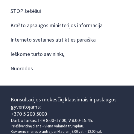
STOP šešėliui
Krašto apsaugos ministerijos informacija
Interneto svetainės atitikties paraiška
Ieškome turto savininkų
Nuorodos
Konsultacijos mokesčių klausimais ir paslaugos
gyventojams:
+370 5 260 5060
Darbo laikas: I-IV 8.00-17.00, V 8.00-15.45.
Prieššventinę dieną - viena valanda trumpiau.
Kiekvieno mėnesio antrą penktadienį 8.00 val. - 12.00 val.