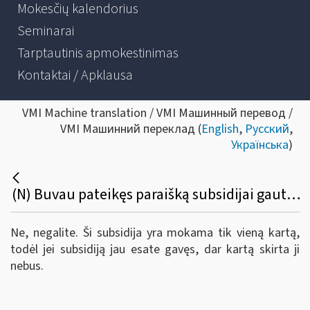
Mokesčių kalendorius
Seminarai
Tarptautinis apmokestinimas
Kontaktai / Apklausa
VMI Machine translation / VMI Машинный перевод /
VMI Машинний переклад (
English
,
Русский
,
Українська
)
(N) Buvau pateikęs paraišką subsidijai gauti ir man ji buvo skirta. Ar galiu dabar dar kartą teikti paraišką ir gauti subsidiją?
Ne, negalite. Ši subsidija yra mokama tik vieną kartą,
todėl jei subsidiją jau esate gavęs, dar kartą skirta ji
nebus.