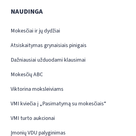
NAUDINGA
Mokesčiai ir jų dydžiai
Atsiskaitymas grynaisiais pinigais
Dažniausiai užduodami klausimai
Mokesčių ABC
Viktorina moksleiviams
VMI kviečia į „Pasimatymą su mokesčiais“
VMI turto aukcionai
Įmonių VDU palyginimas