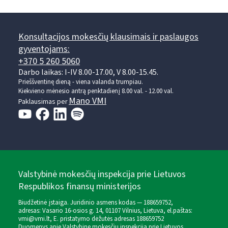
Konsultacijos mokesčių klausimais ir paslaugos
gyventojams:
+370 5 260 5060
Darbo laikas: I-IV 8.00-17.00, V 8.00-15.45.
Prieššventinę dieną - viena valanda trumpiau.
Kiekvieno mėnesio antrą penktadienį 8.00 val. - 12.00 val.
Mano VMI
Paklausimas per
Valstybinė mokesčių inspekcija prie Lietuvos
Respublikos finansų ministerijos
Biudžetinė įstaiga. Juridinio asmens kodas — 188659752,
adresas: Vasario 16-osios g. 14, 01107 Vilnius, Lietuva, el.paštas:
vmi@vmi.lt
, E. pristatymo dėžutės adresas 188659752
Duomenys apie Valstybinę mokesčių inspekciją prie Lietuvos