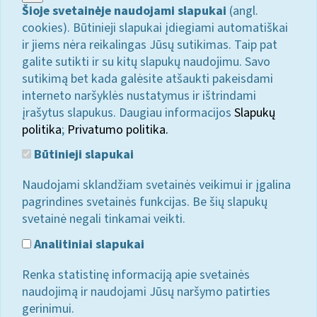
Šioje svetainėje naudojami slapukai
(angl.
cookies). Būtinieji slapukai įdiegiami automatiškai
ir jiems nėra reikalingas Jūsų sutikimas. Taip pat
galite sutikti ir su kitų slapukų naudojimu. Savo
sutikimą bet kada galėsite atšaukti pakeisdami
interneto naršyklės nustatymus ir ištrindami
įrašytus slapukus. Daugiau informacijos
Slapukų
politika
;
Privatumo politika.
Būtinieji slapukai
Naudojami sklandžiam svetainės veikimui ir įgalina
pagrindines svetainės funkcijas. Be šių slapukų
svetainė negali tinkamai veikti.
Analitiniai slapukai
Renka statistinę informaciją apie svetainės
naudojimą ir naudojami Jūsų naršymo patirties
gerinimui.