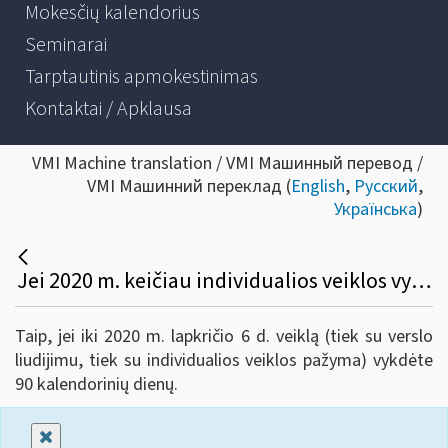
Mokesčių kalendorius
Seminarai
Tarptautinis apmokestinimas
Kontaktai / Apklausa
VMI Machine translation / VMI Машинный перевод /
VMI Машинний переклад (
English
,
Русский
,
Українська
)
Jei 2020 m. keičiau individualios veiklos vykdymo formą, iš veiklos su verslo liudijimu į veiklą pagal individualios veiklos pažymą, ir mano verslo liudijimas galiojo 43 d., o veiklą su pažyma vykdžiau 51 d. Ar vis tiek galėsiu gauti subsidiją, nes bendra veiklos trukmė yra daugiau nei 90 d.?
Taip, jei iki 2020 m. lapkričio 6 d. veiklą (tiek su verslo
liudijimu, tiek su individualios veiklos pažyma) vykdėte
90 kalendorinių dienų.
Uždaryti