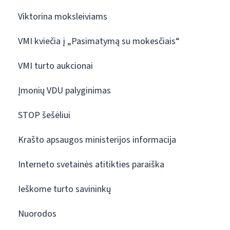
Viktorina moksleiviams
VMI kviečia į „Pasimatymą su mokesčiais“
VMI turto aukcionai
Įmonių VDU palyginimas
STOP šešėliui
Krašto apsaugos ministerijos informacija
Interneto svetainės atitikties paraiška
Ieškome turto savininkų
Nuorodos