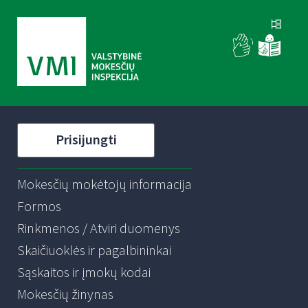
Prisijungti
Mokesčių mokėtojų informacija
Formos
Rinkmenos / Atviri duomenys
Skaičiuoklės ir pagalbininkai
Sąskaitos ir įmokų kodai
Mokesčių žinynas