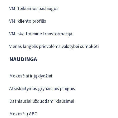
VMI teikiamos paslaugos
VMI kliento profilis
VMI skaitmeninė transformacija
Vienas langelis prievolėms valstybei sumokėti
NAUDINGA
Mokesčiai ir jų dydžiai
Atsiskaitymas grynaisiais pinigais
Dažniausiai užduodami klausimai
Mokesčių ABC