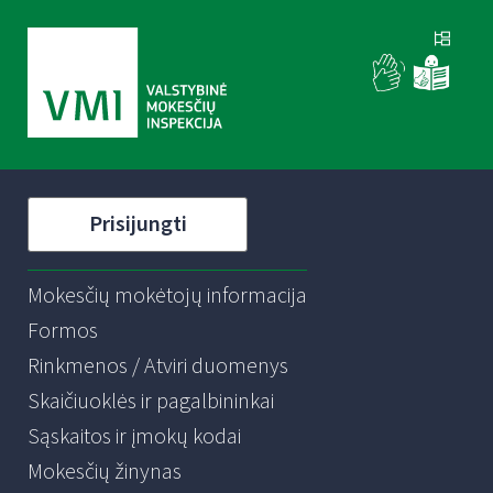
Prisijungti
Mokesčių mokėtojų informacija
Formos
Rinkmenos / Atviri duomenys
Skaičiuoklės ir pagalbininkai
Sąskaitos ir įmokų kodai
Mokesčių žinynas