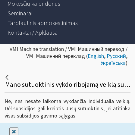
Mokesčių kalendorius
Seminarai
Tarptautinis apmokestinimas
Kontaktai / Apklausa
VMI Machine translation / VMI Машинный перевод /
VMI Машинний переклад (
English
,
Русский
,
Українська
)
Mano sutuoktinis vykdo ribojamą veiklą su verslo liudijimu ir esu įrašyta į verslo liudijimą kaip jam padedanti vykdyti veiklą. Pati verslo liudijimo neturiu. Ar galiu teikti paraišką subsidijai gauti?
Ne, nes nesate laikoma vykdančia individualią veiklą.
Dėl subsidijos gali kreiptis Jūsų sutuoktinis, jei atitinka
visas subsidijos gavimo sąlygas.
Uždaryti