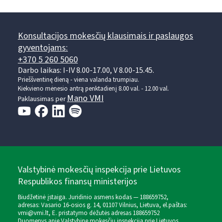
Konsultacijos mokesčių klausimais ir paslaugos
gyventojams:
+370 5 260 5060
Darbo laikas: I-IV 8.00-17.00, V 8.00-15.45.
Prieššventinę dieną - viena valanda trumpiau.
Kiekvieno mėnesio antrą penktadienį 8.00 val. - 12.00 val.
Mano VMI
Paklausimas per
Valstybinė mokesčių inspekcija prie Lietuvos
Respublikos finansų ministerijos
Biudžetinė įstaiga. Juridinio asmens kodas — 188659752,
adresas: Vasario 16-osios g. 14, 01107 Vilnius, Lietuva, el.paštas:
vmi@vmi.lt
, E. pristatymo dėžutės adresas 188659752
Duomenys apie Valstybinę mokesčių inspekciją prie Lietuvos