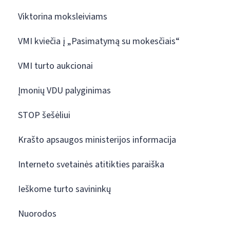
Viktorina moksleiviams
VMI kviečia į „Pasimatymą su mokesčiais“
VMI turto aukcionai
Įmonių VDU palyginimas
STOP šešėliui
Krašto apsaugos ministerijos informacija
Interneto svetainės atitikties paraiška
Ieškome turto savininkų
Nuorodos