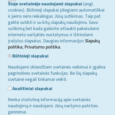
Šioje svetainėje naudojami slapukai
(angl.
cookies). Būtinieji slapukai įdiegiami automatiškai
ir jiems nėra reikalingas Jūsų sutikimas. Taip pat
galite sutikti ir su kitų slapukų naudojimu. Savo
sutikimą bet kada galėsite atšaukti pakeisdami
interneto naršyklės nustatymus ir ištrindami
įrašytus slapukus. Daugiau informacijos
Slapukų
politika
;
Privatumo politika.
Būtinieji slapukai
Naudojami sklandžiam svetainės veikimui ir įgalina
pagrindines svetainės funkcijas. Be šių slapukų
svetainė negali tinkamai veikti.
Analitiniai slapukai
Renka statistinę informaciją apie svetainės
naudojimą ir naudojami Jūsų naršymo patirties
gerinimui.