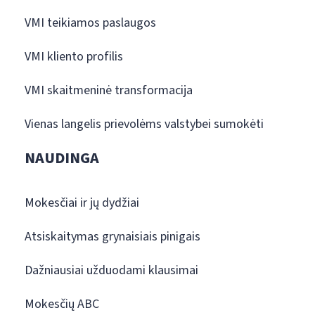
VMI teikiamos paslaugos
VMI kliento profilis
VMI skaitmeninė transformacija
Vienas langelis prievolėms valstybei sumokėti
NAUDINGA
Mokesčiai ir jų dydžiai
Atsiskaitymas grynaisiais pinigais
Dažniausiai užduodami klausimai
Mokesčių ABC