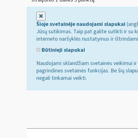
Uždaryti
Šioje svetainėje naudojami slapukai
(angl
Jūsų sutikimas. Taip pat galite sutikti ir s
interneto naršyklės nustatymus ir ištrindam
Būtinieji slapukai
Naudojami sklandžiam svetainės veikimui ir 
pagrindines svetainės funkcijas. Be šių slap
negali tinkamai veikti.