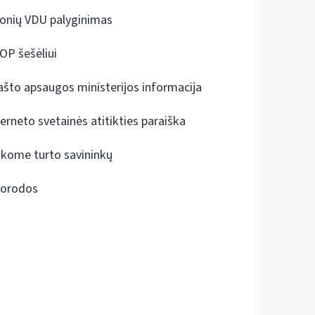
onių VDU palyginimas
OP šešėliui
ašto apsaugos ministerijos informacija
terneto svetainės atitikties paraiška
škome turto savininkų
orodos