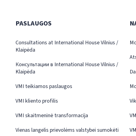
PASLAUGOS
N
Consultations at International House Vilnius /
Mo
Klaipėda
At
Консультации в International House Vilnius /
Klaipėda
Da
VMI teikiamos paslaugos
Mo
VMI kliento profilis
Vi
VMI skaitmeninė transformacija
VM
Vienas langelis prievolėms valstybei sumokėti
VM