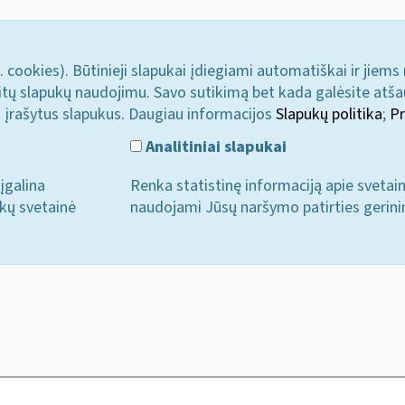
. cookies). Būtinieji slapukai įdiegiami automatiškai ir jiems
u kitų slapukų naudojimu. Savo sutikimą bet kada galėsite atš
i įrašytus slapukus. Daugiau informacijos
Slapukų politika
;
Pr
Analitiniai slapukai
įgalina
Renka statistinę informaciją apie svetai
ukų svetainė
naudojami Jūsų naršymo patirties gerini