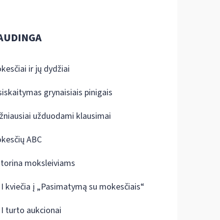
AUDINGA
kesčiai ir jų dydžiai
siskaitymas grynaisiais pinigais
žniausiai užduodami klausimai
kesčių ABC
ktorina moksleiviams
I kviečia į „Pasimatymą su mokesčiais“
I turto aukcionai