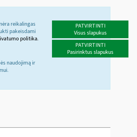
 nėra reikalingas
PATVIRTINTI
aukti pakeisdami
Visus slapukus
ivatumo politika.
PATVIRTINTI
Pasirinktus slapukus
nės naudojimą ir
mui.