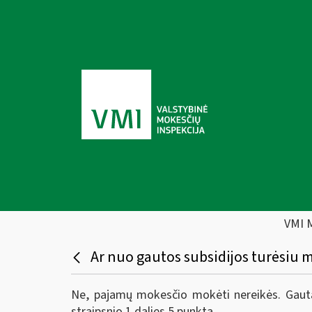
VMI 
Ar nuo gautos subsidijos turėsiu
Ne, pajamų mokesčio mokėti nereikės. Gaut
straipsnio 1 dalies 5 punktą.