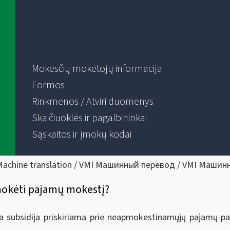
Mokesčių mokėtojų informacija
Formos
Rinkmenos / Atviri duomenys
Skaičiuoklės ir pagalbininkai
Sąskaitos ir įmokų kodai
Machine translation / VMI Машинный перевод / VMI Машин
 mokėti pajamų mokestį?
a subsidija priskiriama prie neapmokestinamųjų pajamų p