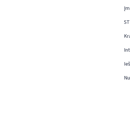
Įm
ST
Kr
In
Ie
Nu