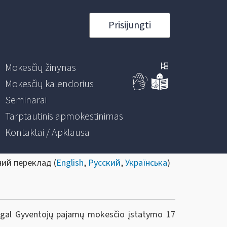
Prisijungti
Mokesčių žinynas
Mokesčių kalendorius
Seminarai
Tarptautinis apmokestinimas
Kontaktai / Apklausa
ний переклад (
English
,
Русский
,
Українська
)
agal Gyventojų pajamų mokesčio įstatymo 17