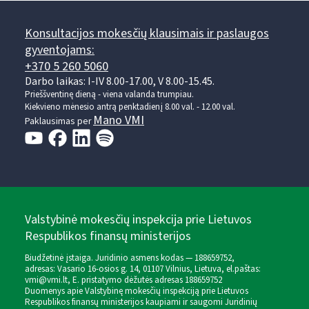
Konsultacijos mokesčių klausimais ir paslaugos
gyventojams:
+370 5 260 5060
Darbo laikas: I-IV 8.00-17.00, V 8.00-15.45.
Prieššventinę dieną - viena valanda trumpiau.
Kiekvieno mėnesio antrą penktadienį 8.00 val. - 12.00 val.
Mano VMI
Paklausimas per
Valstybinė mokesčių inspekcija prie Lietuvos
Respublikos finansų ministerijos
Biudžetinė įstaiga. Juridinio asmens kodas — 188659752,
adresas: Vasario 16-osios g. 14, 01107 Vilnius, Lietuva, el.paštas:
vmi@vmi.lt
, E. pristatymo dėžutės adresas 188659752
Duomenys apie Valstybinę mokesčių inspekciją prie Lietuvos
Respublikos finansų ministerijos kaupiami ir saugomi Juridinių