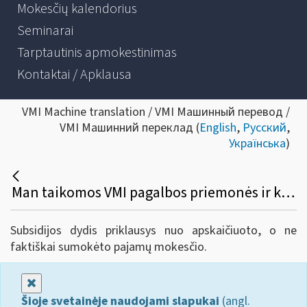
Mokesčių kalendorius
Seminarai
Tarptautinis apmokestinimas
Kontaktai / Apklausa
VMI Machine translation / VMI Машинный перевод /
VMI Машинний переклад (
English
,
Русский
,
Українська
)
Man taikomos VMI pagalbos priemonės ir kol kas nesu sumokėjęs gyventojų pajamų mokesčio už 2019 m., apskaičiuoto nuo mano individualios veiklos pajamų. Jį be delspinigių galiu sumokėti iki birželio 30 d. Ar subsidija bus apskaičiuota atsižvelgiant į apskaičiuotą, bet nesumokėtą pajamų mokestį? Ar galėsiu gauti tik 100 Eur, kadangi nesu sumokėjęs pajamų mokesčio už 2019 m.?
Subsidijos dydis priklausys nuo apskaičiuoto, o ne
faktiškai sumokėto pajamų mokesčio.
Uždaryti
Šioje svetainėje naudojami slapukai
(angl.