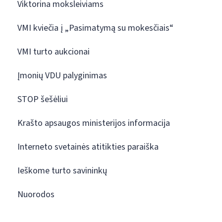
Viktorina moksleiviams
VMI kviečia į „Pasimatymą su mokesčiais“
VMI turto aukcionai
Įmonių VDU palyginimas
STOP šešėliui
Krašto apsaugos ministerijos informacija
Interneto svetainės atitikties paraiška
Ieškome turto savininkų
Nuorodos