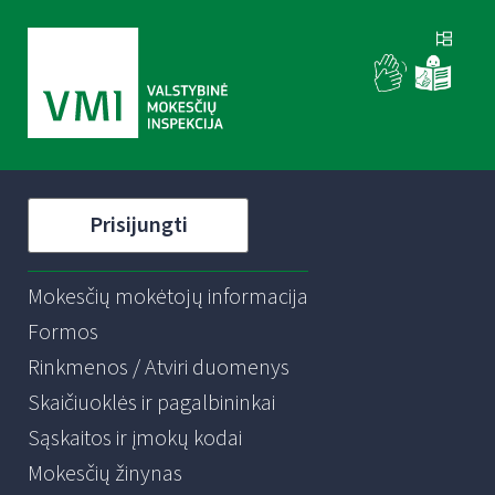
Prisijungti
Mokesčių mokėtojų informacija
Formos
Rinkmenos / Atviri duomenys
Skaičiuoklės ir pagalbininkai
Sąskaitos ir įmokų kodai
Mokesčių žinynas