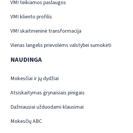
VMI teikiamos paslaugos
VMI kliento profilis
VMI skaitmeninė transformacija
Vienas langelis prievolėms valstybei sumokėti
NAUDINGA
Mokesčiai ir jų dydžiai
Atsiskaitymas grynaisiais pinigais
Dažniausiai užduodami klausimai
Mokesčių ABC