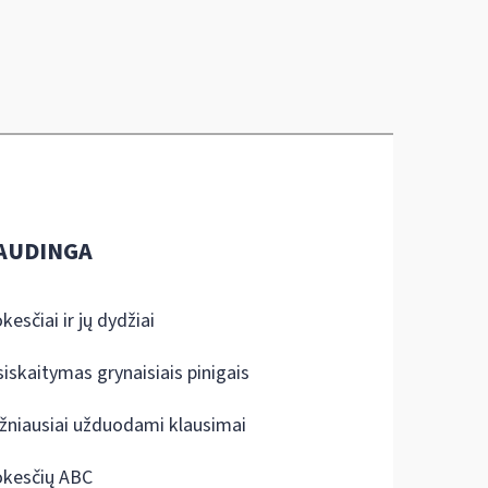
AUDINGA
kesčiai ir jų dydžiai
siskaitymas grynaisiais pinigais
žniausiai užduodami klausimai
kesčių ABC