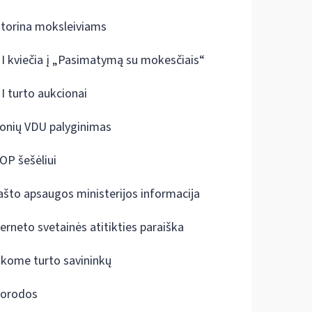
ktorina moksleiviams
I kviečia į „Pasimatymą su mokesčiais“
I turto aukcionai
onių VDU palyginimas
OP šešėliui
ašto apsaugos ministerijos informacija
terneto svetainės atitikties paraiška
škome turto savininkų
orodos