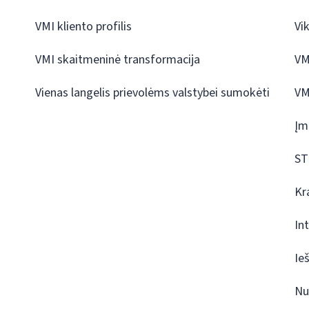
VMI kliento profilis
Vi
VMI skaitmeninė transformacija
VM
Vienas langelis prievolėms valstybei sumokėti
VM
Įm
ST
Kr
In
Ie
Nu