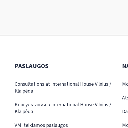
PASLAUGOS
N
Consultations at International House Vilnius /
Mo
Klaipėda
At
Консультации в International House Vilnius /
Klaipėda
Da
VMI teikiamos paslaugos
Mo