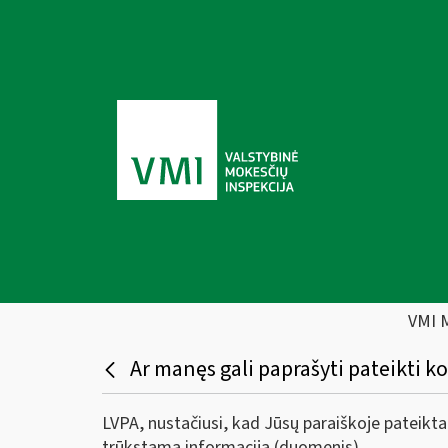
VMI 
Ar manęs gali paprašyti pateikti 
LVPA, nustačiusi, kad Jūsų paraiškoje pateikta 
trūkstamą informaciją (duomenis).