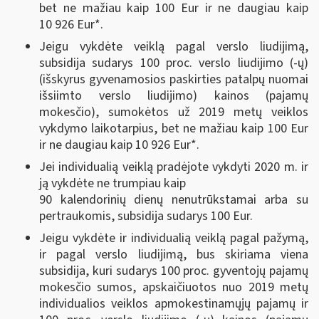
bet ne mažiau kaip 100 Eur ir ne daugiau kaip
10 926 Eur*.
Jeigu vykdėte veiklą pagal verslo liudijimą,
subsidija sudarys 100 proc. verslo liudijimo (-ų)
(išskyrus gyvenamosios paskirties patalpų nuomai
išsiimto verslo liudijimo) kainos (pajamų
mokesčio), sumokėtos už 2019 metų veiklos
vykdymo laikotarpius, bet ne mažiau kaip 100 Eur
ir ne daugiau kaip 10 926 Eur*.
Jei individualią veiklą pradėjote vykdyti 2020 m. ir
ją vykdėte ne trumpiau kaip
90 kalendorinių dienų nenutrūkstamai arba su
pertraukomis, subsidija sudarys 100 Eur.
Jeigu vykdėte ir individualią veiklą pagal pažymą,
ir pagal verslo liudijimą, bus skiriama viena
subsidija, kuri sudarys 100 proc. gyventojų pajamų
mokesčio sumos, apskaičiuotos nuo 2019 metų
individualios veiklos apmokestinamųjų pajamų ir