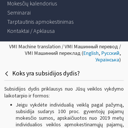
Mokesčių kalendorius
Seminarai
Tarptautinis apmokestinimas
Kontaktai / Apklausa
VMI Machine translation / VMI Машинный перевод /
VMI Машинний переклад (
English
,
Русский
,
Українська
)
Koks yra subsidijos dydis?
Subsidijos dydis priklausys nuo Jūsų veiklos vykdymo
laikotarpio ir formos:
Jeigu vykdėte individualią veiklą pagal pažymą,
subsidija sudarys 100 proc. gyventojų pajamų
mokesčio sumos, apskaičiuotos nuo 2019 metų
individualios veiklos apmokestinamųjų pajamų,