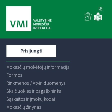
Prisijungti
Mokesčių mokėtojų informacija
Formos
Rinkmenos / Atviri duomenys
Skaičiuoklės ir pagalbininkai
Sąskaitos ir įmokų kodai
Mokesčių žinynas