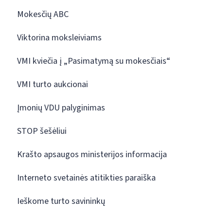
Mokesčių ABC
Viktorina moksleiviams
VMI kviečia į „Pasimatymą su mokesčiais“
VMI turto aukcionai
Įmonių VDU palyginimas
STOP šešėliui
Krašto apsaugos ministerijos informacija
Interneto svetainės atitikties paraiška
Ieškome turto savininkų