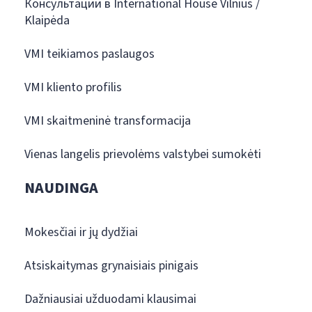
Консультации в International House Vilnius /
Klaipėda
VMI teikiamos paslaugos
VMI kliento profilis
VMI skaitmeninė transformacija
Vienas langelis prievolėms valstybei sumokėti
NAUDINGA
Mokesčiai ir jų dydžiai
Atsiskaitymas grynaisiais pinigais
Dažniausiai užduodami klausimai