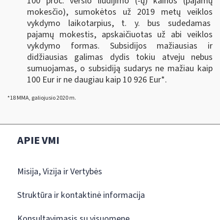
100 proc. verslo liudijimo (-ų) kainos (pajamų
mokesčio), sumokėtos už 2019 metų veiklos
vykdymo laikotarpius, t. y. bus sudedamas
pajamų mokestis, apskaičiuotas už abi veiklos
vykdymo formas. Subsidijos mažiausias ir
didžiausias galimas dydis tokiu atveju nebus
sumuojamas, o subsidiją sudarys ne mažiau kaip
100 Eur ir ne daugiau kaip 10 926 Eur*.
*18 MMA, galiojusio 2020 m.
APIE VMI
Misija, Vizija ir Vertybės
Struktūra ir kontaktinė informacija
Konsultavimasis su visuomene