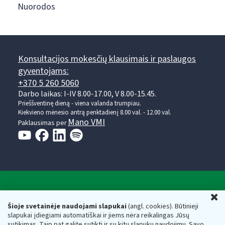
Nuorodos
Konsultacijos mokesčių klausimais ir paslaugos
gyventojams:
+370 5 260 5060
Darbo laikas: I-IV 8.00-17.00, V 8.00-15.45.
Prieššventinę dieną - viena valanda trumpiau.
Kiekvieno mėnesio antrą penktadienį 8.00 val. - 12.00 val.
Mano VMI
Paklausimas per
Valstybinė mokesčių inspekcija prie Lietuvos
U
Respublikos finansų ministerijos
Šioje svetainėje naudojami slapukai
(angl. cookies). Būtinieji
slapukai įdiegiami automatiškai ir jiems nėra reikalingas Jūsų
Biudžetinė įstaiga. Juridinio asmens kodas — 188659752,
sutikimas. Taip pat galite sutikti ir su kitų slapukų naudojimu. Savo