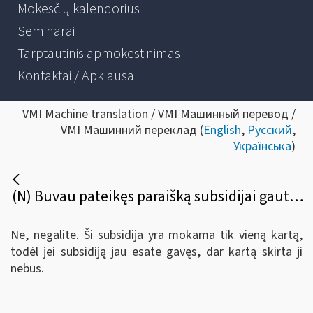
Mokesčių kalendorius
Seminarai
Tarptautinis apmokestinimas
Kontaktai / Apklausa
VMI Machine translation / VMI Машинный перевод /
VMI Машинний переклад (
English
,
Русский
,
Українська
)
(N) Buvau pateikęs paraišką subsidijai gauti ir man ji buvo skirta. Ar galiu dabar dar kartą teikti paraišką ir gauti subsidiją?
Ne, negalite. Ši subsidija yra mokama tik vieną kartą,
todėl jei subsidiją jau esate gavęs, dar kartą skirta ji
nebus.