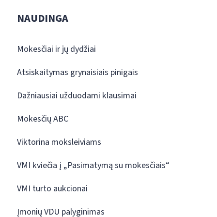
NAUDINGA
Mokesčiai ir jų dydžiai
Atsiskaitymas grynaisiais pinigais
Dažniausiai užduodami klausimai
Mokesčių ABC
Viktorina moksleiviams
VMI kviečia į „Pasimatymą su mokesčiais“
VMI turto aukcionai
Įmonių VDU palyginimas