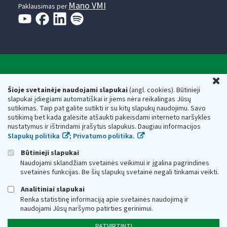
Mano VMI
Paklausimas per
Valstybinė mokesčių inspekcija prie Lietuvos
U
Respublikos finansų ministerijos
Šioje svetainėje naudojami slapukai
(angl. cookies). Būtinieji
slapukai įdiegiami automatiškai ir jiems nėra reikalingas Jūsų
Biudžetinė įstaiga. Juridinio asmens kodas — 188659752,
sutikimas. Taip pat galite sutikti ir su kitų slapukų naudojimu. Savo
adresas: Vasario 16-osios g. 14, 01107 Vilnius, Lietuva, el.paštas:
sutikimą bet kada galėsite atšaukti pakeisdami interneto naršyklės
vmi@vmi.lt
, E. pristatymo dėžutės adresas 188659752
nustatymus ir ištrindami įrašytus slapukus. Daugiau informacijos
Duomenys apie Valstybinę mokesčių inspekciją prie Lietuvos
Slapukų politika
;
Privatumo politika.
Respublikos finansų ministerijos kaupiami ir saugomi Juridinių
asmenų registre
Būtinieji slapukai
Naudojami sklandžiam svetainės veikimui ir įgalina pagrindines
svetainės funkcijas. Be šių slapukų svetainė negali tinkamai veikti.
Analitiniai slapukai
Renka statistinę informaciją apie svetainės naudojimą ir
naudojami Jūsų naršymo patirties gerinimui.
PATVIRTINTI