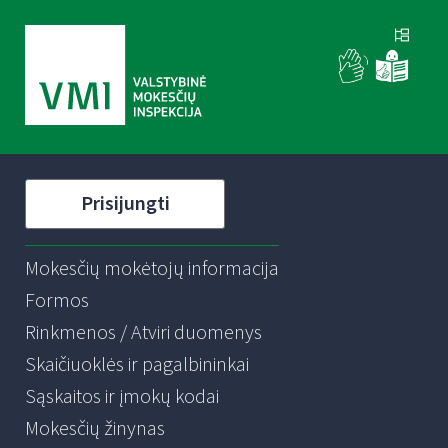
Prisijungti
Mokesčių mokėtojų informacija
Formos
Rinkmenos / Atviri duomenys
Skaičiuoklės ir pagalbininkai
Sąskaitos ir įmokų kodai
Mokesčių žinynas