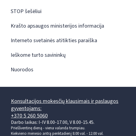
STOP šešėliui
Krašto apsaugos ministerijos informacija
Interneto svetainės atitikties paraiška
Ieškome turto savininkų
Nuorodos
Konsultacijos mokesčių klausimais ir paslaugos
gyventojams:
+370 5 260 5060
Darbo laikas: I-IV 8.00-17.00, V 8.00-15.45.
Prieššventinę dieną - viena valanda trumpiau.
Kiekvieno mėnesio antrą penktadienį 8.00 val. - 12.00 val.