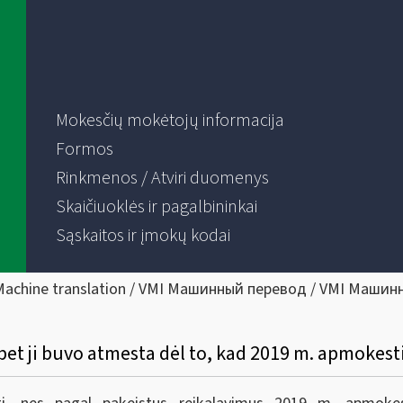
Mokesčių mokėtojų informacija
Formos
Rinkmenos / Atviri duomenys
Skaičiuoklės ir pagalbininkai
Sąskaitos ir įmokų kodai
Machine translation / VMI Машинный перевод / VMI Машин