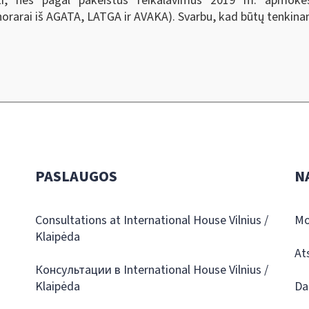
eikti, nes pagal pakeistus reikalavimus 2019 m. apmoke
arai iš AGATA, LATGA ir AVAKA). Svarbu, kad būtų tenkinam
PASLAUGOS
N
Consultations at International House Vilnius /
Mo
Klaipėda
At
Консультации в International House Vilnius /
Klaipėda
Da