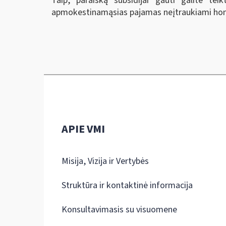
Taip, paraišką subsidijai gauti galite t
apmokestinamąsias pajamas neįtraukiami honor
APIE VMI
Misija, Vizija ir Vertybės
Struktūra ir kontaktinė informacija
Konsultavimasis su visuomene