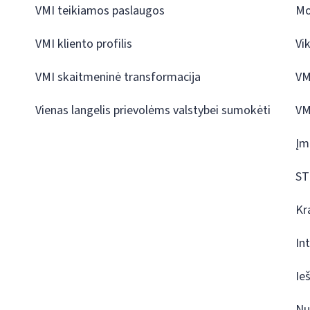
VMI teikiamos paslaugos
Mo
VMI kliento profilis
Vi
VMI skaitmeninė transformacija
VM
Vienas langelis prievolėms valstybei sumokėti
VM
Įm
ST
Kr
In
Ie
Nu