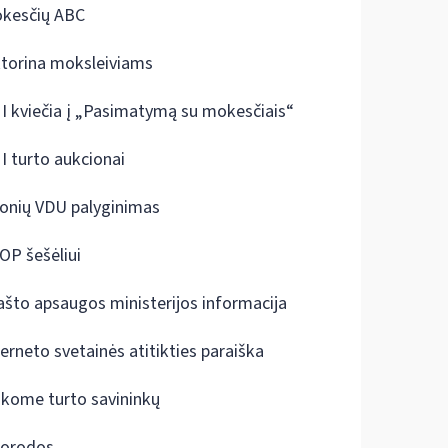
kesčių ABC
ktorina moksleiviams
I kviečia į „Pasimatymą su mokesčiais“
I turto aukcionai
onių VDU palyginimas
OP šešėliui
ašto apsaugos ministerijos informacija
terneto svetainės atitikties paraiška
škome turto savininkų
orodos