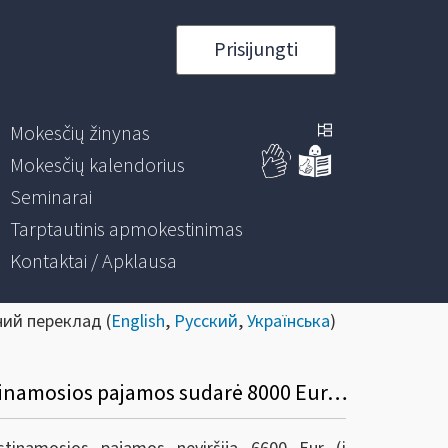
Prisijungti
Mokesčių žinynas
Mokesčių kalendorius
Seminarai
Tarptautinis apmokestinimas
Kontaktai / Apklausa
ний переклад (
English
,
Русский
,
Українська
)
(N) Teikiau paraišką subsidijai gauti, bet ji buvo atmesta dėl to, kad 2019 m. apmokestinamosios pajamos sudarė 8000 Eur, iš kurių 1500 Eur sudaro honorarai iš AGATA, LATGA ir AVAKA. Ar atnaujinus paraiškų teikimą galiu iš naujo teikti paraišką ir gauti subsidiją?