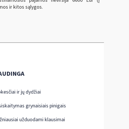
stinamosios pajamos neviršija 6600 Eur (į
os ir kitos sąlygos.
AUDINGA
kesčiai ir jų dydžiai
siskaitymas grynaisiais pinigais
žniausiai užduodami klausimai