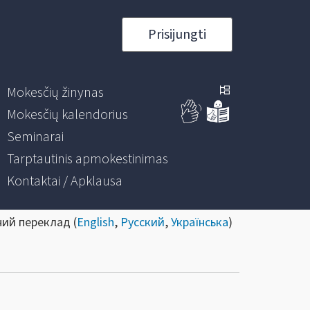
Prisijungti
Mokesčių žinynas
Mokesčių kalendorius
Seminarai
Tarptautinis apmokestinimas
Kontaktai / Apklausa
ний переклад (
English
,
Русский
,
Українська
)