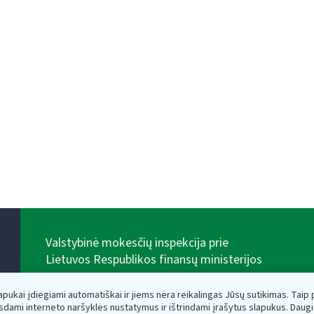
Valstybinė mokesčių inspekcija prie
Lietuvos Respublikos finansų ministerijos
Biudžetinė įstaiga. Juridinio asmens kodas — 188659752,
adresas: Vasario 16-osios g. 14, 01107 Vilnius, Lietuva,
lapukai įdiegiami automatiškai ir jiems nėra reikalingas Jūsų sutikimas. Taip pa
el.paštas:
vmi@vmi.lt
, E. pristatymo dėžutės adresas
sdami interneto naršyklės nustatymus ir ištrindami įrašytus slapukus. Daug