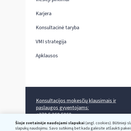
Karjera
Konsultacinė taryba
VMI strategija
Apklausos
Konsultacijos mokesčių klausimais ir
paslaugos gyventojams:
+370 5 260 5060
Darbo laikas: I-IV 8.00-17.00, V 8.00-15.45.
Šioje svetainėje naudojami slapukai
(angl. cookies). Būtinieji s
Prieššventinę dieną - viena valanda trumpiau.
slapukų naudojimu. Savo sutikimą bet kada galėsite atšaukti pakei