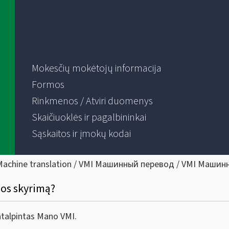
Mokesčių mokėtojų informacija
Formos
Rinkmenos / Atviri duomenys
Skaičiuoklės ir pagalbininkai
Sąskaitos ir įmokų kodai
Machine translation / VMI Машинный перевод / VMI Машин
jos skyrimą?
atalpintas Mano VMI.