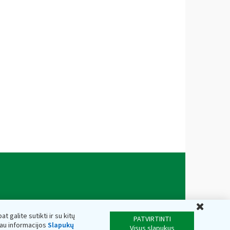
Uždar
t galite sutikti ir su kitų
PATVIRTINTI
iau informacijos
Slapukų
Visus slapukus