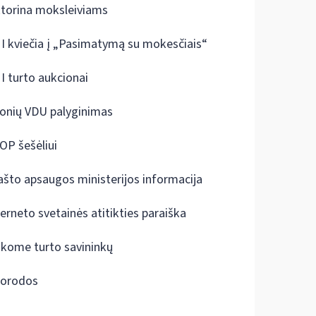
ktorina moksleiviams
I kviečia į „Pasimatymą su mokesčiais“
I turto aukcionai
onių VDU palyginimas
OP šešėliui
ašto apsaugos ministerijos informacija
terneto svetainės atitikties paraiška
škome turto savininkų
orodos