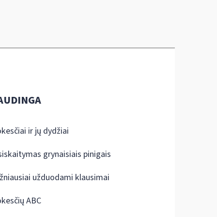
AUDINGA
kesčiai ir jų dydžiai
siskaitymas grynaisiais pinigais
žniausiai užduodami klausimai
kesčių ABC