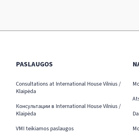
PASLAUGOS
N
Consultations at International House Vilnius /
Mo
Klaipėda
At
Консультации в International House Vilnius /
Klaipėda
Da
VMI teikiamos paslaugos
Mo