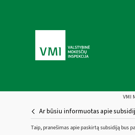
VMI 
Ar būsiu informuotas apie subsidi
Taip, pranešimas apie paskirtą subsidiją bus p