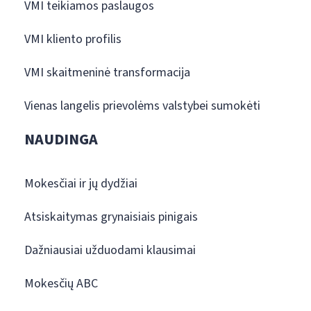
VMI teikiamos paslaugos
VMI kliento profilis
VMI skaitmeninė transformacija
Vienas langelis prievolėms valstybei sumokėti
NAUDINGA
Mokesčiai ir jų dydžiai
Atsiskaitymas grynaisiais pinigais
Dažniausiai užduodami klausimai
Mokesčių ABC