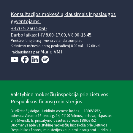
Konsultacijos mokesčių klausimais ir paslaugos
gyventojams:
+370 5 260 5060
Darbo laikas: I-IV 8.00-17.00, V 8.00-15.45.
Prieššventinę dieną - viena valanda trumpiau.
Kiekvieno mėnesio antrą penktadienį 8.00 val. - 12.00 val.
Mano VMI
Paklausimas per
Valstybinė mokesčių inspekcija prie Lietuvos
Respublikos finansų ministerijos
Biudžetinė įstaiga. Juridinio asmens kodas — 188659752,
adresas: Vasario 16-osios g. 14, 01107 Vilnius, Lietuva, el.paštas:
vmi@vmi.lt
, E. pristatymo dėžutės adresas 188659752
Duomenys apie Valstybinę mokesčių inspekciją prie Lietuvos
Respublikos finansų ministerijos kaupiami ir saugomi Juridinių