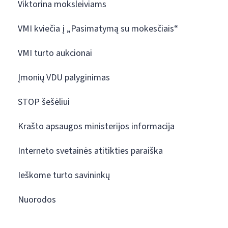
Viktorina moksleiviams
VMI kviečia į „Pasimatymą su mokesčiais“
VMI turto aukcionai
Įmonių VDU palyginimas
STOP šešėliui
Krašto apsaugos ministerijos informacija
Interneto svetainės atitikties paraiška
Ieškome turto savininkų
Nuorodos