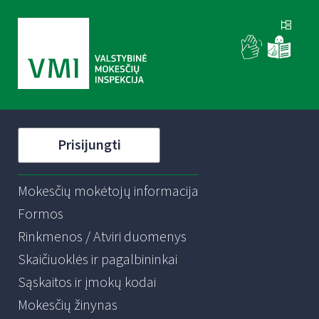
Prisijungti
Mokesčių mokėtojų informacija
Formos
Rinkmenos / Atviri duomenys
Skaičiuoklės ir pagalbininkai
Sąskaitos ir įmokų kodai
Mokesčių žinynas