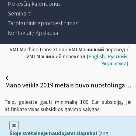
Mokesčių kalendorius
Seminarai
Tarptautinis apmokestinimas
Kontaktai / Apklausa
VMI Machine translation / VMI Машинный перевод /
VMI Машинний переклад (
English
,
Русский
,
Українська
)
Mano veikla 2019 metais buvo nuostolinga. Ar galiu gauti subsidiją, jei mano vykdyta veikla patenka į ribojamų veiklų sąrašą?
Taip, galėsite gauti minimalią 100 Eur subsidiją, jei
atitinkate visas subsidijos gavimo sąlygas.
Uždaryti
Šioje svetainėje naudojami slapukai
(angl.