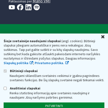
Mano VMI
Paklausimas per
Valstybinė mokesčių inspekcija prie Lietuvos
U
Respublikos finansų ministerijos
Šioje svetainėje naudojami slapukai
(angl. cookies). Būtinieji
slapukai įdiegiami automatiškai ir jiems nėra reikalingas Jūsų
Biudžetinė įstaiga. Juridinio asmens kodas — 188659752,
sutikimas. Taip pat galite sutikti ir su kitų slapukų naudojimu. Savo
adresas: Vasario 16-osios g. 14, 01107 Vilnius, Lietuva, el.paštas:
sutikimą bet kada galėsite atšaukti pakeisdami interneto naršyklės
vmi@vmi.lt
, E. pristatymo dėžutės adresas 188659752
nustatymus ir ištrindami įrašytus slapukus. Daugiau informacijos
Duomenys apie Valstybinę mokesčių inspekciją prie Lietuvos
Slapukų politika
;
Privatumo politika.
Respublikos finansų ministerijos kaupiami ir saugomi Juridinių
asmenų registre
Būtinieji slapukai
Naudojami sklandžiam svetainės veikimui ir įgalina pagrindines
svetainės funkcijas. Be šių slapukų svetainė negali tinkamai veikti.
Analitiniai slapukai
Renka statistinę informaciją apie svetainės naudojimą ir
naudojami Jūsų naršymo patirties gerinimui.
PATVIRTINTI