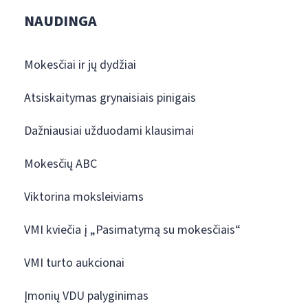
NAUDINGA
Mokesčiai ir jų dydžiai
Atsiskaitymas grynaisiais pinigais
Dažniausiai užduodami klausimai
Mokesčių ABC
Viktorina moksleiviams
VMI kviečia į „Pasimatymą su mokesčiais“
VMI turto aukcionai
Įmonių VDU palyginimas