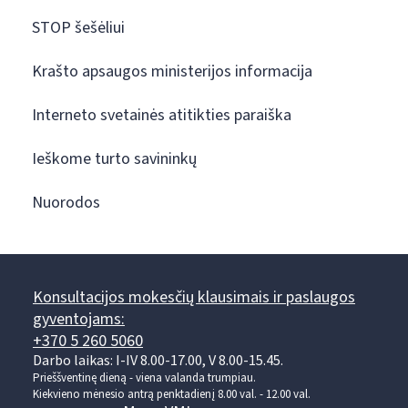
STOP šešėliui
Krašto apsaugos ministerijos informacija
Interneto svetainės atitikties paraiška
Ieškome turto savininkų
Nuorodos
Konsultacijos mokesčių klausimais ir paslaugos
gyventojams:
+370 5 260 5060
Darbo laikas: I-IV 8.00-17.00, V 8.00-15.45.
Prieššventinę dieną - viena valanda trumpiau.
Kiekvieno mėnesio antrą penktadienį 8.00 val. - 12.00 val.