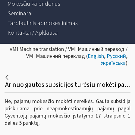
Mokesčių kalendorius
Seminarai
Tarptautinis apmokestinimas
Kontaktai / Apklausa
VMI Machine translation / VMI Машинный перевод /
VMI Машинний переклад (
English
,
Русский
,
Українська
)
Ar nuo gautos subsidijos turėsiu mokėti pajamų mokestį?
Ne, pajamų mokesčio mokėti nereikės. Gauta subsidija
priskiriama prie neapmokestinamųjų pajamų pagal
Gyventojų pajamų mokesčio įstatymo 17 straipsnio 1
dalies 5 punktą.