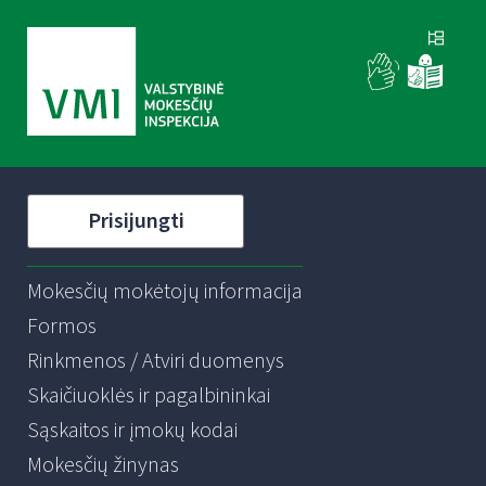
Prisijungti
Mokesčių mokėtojų informacija
Formos
Rinkmenos / Atviri duomenys
Skaičiuoklės ir pagalbininkai
Sąskaitos ir įmokų kodai
Mokesčių žinynas