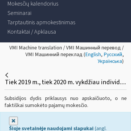
Mokesčių kalendorius
Seminarai
Tarptautinis apmokestinimas
Kontaktai / Apklausa
VMI Machine translation / VMI Машинный перевод /
VMI Машинний переклад (
English
,
Русский
,
Українська
)
Tiek 2019 m., tiek 2020 m. vykdžiau individualią veiklą pagal pažymą, kuri yra įtraukta į ribojamų veiklų sąrašą. Pasinaudojau VMI suteikta galimybe ir mokėtiną pajamų mokestį už 2019 m. išsidėliojau dalimis, t. y. sudariau mokestinės paskolos sutartį. Ar skaičiuojant subsidiją, bus atsižvelgta tik į faktiškai sumokėtą pajamų mokestį iki paraiškos pateikimo, ar bus žiūrimas apskaičiuotas pajamų mokestis.
Subsidijos dydis priklausys nuo apskaičiuoto, o ne
faktiškai sumokėto pajamų mokesčio.
Uždaryti
Šioje svetainėje naudojami slapukai
(angl.