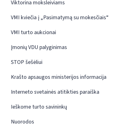
Viktorina moksleiviams
VMI kviečia į „Pasimatymą su mokesčiais“
VMI turto aukcionai
Įmonių VDU palyginimas
STOP šešėliui
Krašto apsaugos ministerijos informacija
Interneto svetainės atitikties paraiška
Ieškome turto savininkų
Nuorodos