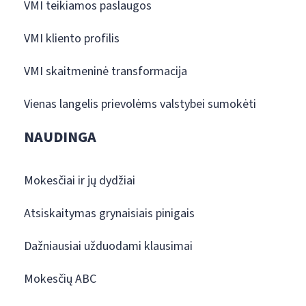
VMI teikiamos paslaugos
VMI kliento profilis
VMI skaitmeninė transformacija
Vienas langelis prievolėms valstybei sumokėti
NAUDINGA
Mokesčiai ir jų dydžiai
Atsiskaitymas grynaisiais pinigais
Dažniausiai užduodami klausimai
Mokesčių ABC