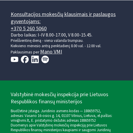
Konsultacijos mokesčių klausimais ir paslaugos
gyventojams:
+370 5 260 5060
Darbo laikas: I-IV 8.00-17.00, V 8.00-15.45.
Prieššventinę dieną - viena valanda trumpiau.
Kiekvieno mėnesio antrą penktadienį 8.00 val. - 12.00 val.
Mano VMI
Paklausimas per
Valstybinė mokesčių inspekcija prie Lietuvos
Respublikos finansų ministerijos
Biudžetinė įstaiga. Juridinio asmens kodas — 188659752,
adresas: Vasario 16-osios g. 14, 01107 Vilnius, Lietuva, el.paštas:
vmi@vmi.lt
, E. pristatymo dėžutės adresas 188659752
Duomenys apie Valstybinę mokesčių inspekciją prie Lietuvos
Respublikos finansų ministerijos kaupiami ir saugomi Juridinių