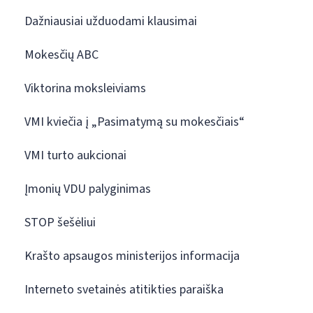
Dažniausiai užduodami klausimai
Mokesčių ABC
Viktorina moksleiviams
VMI kviečia į „Pasimatymą su mokesčiais“
VMI turto aukcionai
Įmonių VDU palyginimas
STOP šešėliui
Krašto apsaugos ministerijos informacija
Interneto svetainės atitikties paraiška