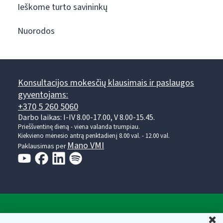
Ieškome turto savininkų
Nuorodos
Konsultacijos mokesčių klausimais ir paslaugos
gyventojams:
+370 5 260 5060
Darbo laikas: I-IV 8.00-17.00, V 8.00-15.45.
Prieššventinę dieną - viena valanda trumpiau.
Kiekvieno mėnesio antrą penktadienį 8.00 val. - 12.00 val.
Mano VMI
Paklausimas per
Valstybinė mokesčių inspekcija prie Lietuvos
U