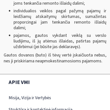
joms tenkančia remonto išlaidų dalimi;
individualios veiklos pagal pažymą pajamų ir
leidžiamų atskaitymų skirtumas, sumažintas
proporcingai jam tenkančia remonto išlaidų
dalimi;
pajamos, gautos vykdant veiklą su verslo
liudijimu, iš jų atėmus išlaidas, patirtas pajamų
uždirbimui (jei būsite jas deklaravęs).
Gautos dovanos (buto) iš tėvų vertė įskaičiuota nebus,
nes ji priskiriama neapmokestinamosioms pajamoms.
APIE VMI
Misija, Vizija ir Vertybės
Struktūra ir kontaktinė informacija