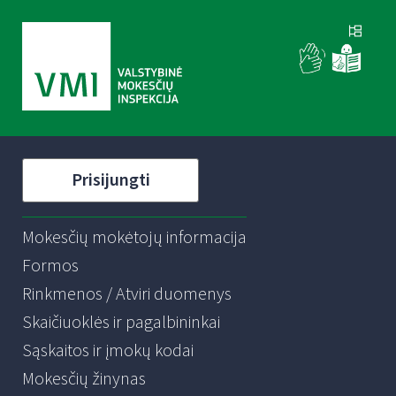
Prisijungti
Mokesčių mokėtojų informacija
Formos
Rinkmenos / Atviri duomenys
Skaičiuoklės ir pagalbininkai
Sąskaitos ir įmokų kodai
Mokesčių žinynas