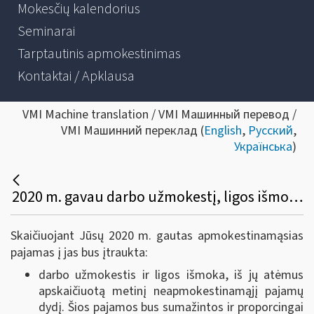
Mokesčių kalendorius
Seminarai
Tarptautinis apmokestinimas
Kontaktai / Apklausa
VMI Machine translation / VMI Машинный перевод /
VMI Машинний переклад (
English
,
Русский
,
Українська
)
2020 m. gavau darbo užmokestį, ligos išmoką, pajamų iš vykdytos individualios veiklos pagal pažymą ir verslo liudijimą. Tėvai man padovanojo butą. Be to, patyriau automobilio remonto išlaidas ir naudojausi pajamų mokesčio lengvata. Kaip bus skaičiuojamos mano 2020 m. gautos apmokestinamosios pajamos?
Skaičiuojant Jūsų 2020 m. gautas apmokestinamąsias
pajamas į jas bus įtraukta:
darbo užmokestis ir ligos išmoka, iš jų atėmus
apskaičiuotą metinį neapmokestinamąjį pajamų
dydį. Šios pajamos bus sumažintos ir proporcingai