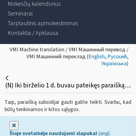
Mokesčių kalendorius
Seminarai
Tarptautinis apmokestinimas
Kontaktai / Apklausa
VMI Machine translation / VMI Машинный перевод /
VMI Машинний переклад (
English
,
Русский
,
Українська
)
(N) Iki birželio 1 d. buvau pateikęs paraišką subsidijai gauti, bet subsidija nebuvo skirta, nes mano ribojama veikla pagal pažymą buvo nutraukta iki 2020 m. lapkričio 6 d. Vėliau šios sąlygos neliko, tačiau naujos paraiškos pateikti nespėjau. Ar galiu paraišką pateikti dabar ir gauti subsidiją?
Taip, paraišką subsidijai gauti galite teikti. Svarbu, kad
būtų tenkinamos ir kitos sąlygos.
Uždaryti
Šioje svetainėje naudojami slapukai
(angl.