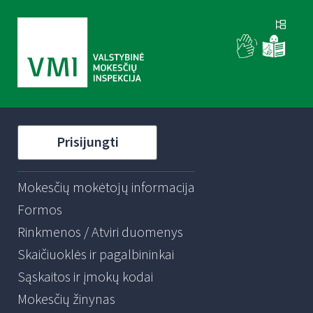
Prisijungti
Mokesčių mokėtojų informacija
Formos
Rinkmenos / Atviri duomenys
Skaičiuoklės ir pagalbininkai
Sąskaitos ir įmokų kodai
Mokesčių žinynas