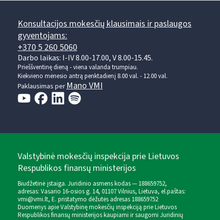
Konsultacijos mokesčių klausimais ir paslaugos
gyventojams:
+370 5 260 5060
Darbo laikas: I-IV 8.00-17.00, V 8.00-15.45.
Prieššventinę dieną - viena valanda trumpiau.
Kiekvieno mėnesio antrą penktadienį 8.00 val. - 12.00 val.
Mano VMI
Paklausimas per
Valstybinė mokesčių inspekcija prie Lietuvos
Respublikos finansų ministerijos
Biudžetinė įstaiga. Juridinio asmens kodas — 188659752,
adresas: Vasario 16-osios g. 14, 01107 Vilnius, Lietuva, el.paštas:
vmi@vmi.lt
, E. pristatymo dėžutės adresas 188659752
Duomenys apie Valstybinę mokesčių inspekciją prie Lietuvos
Respublikos finansų ministerijos kaupiami ir saugomi Juridinių