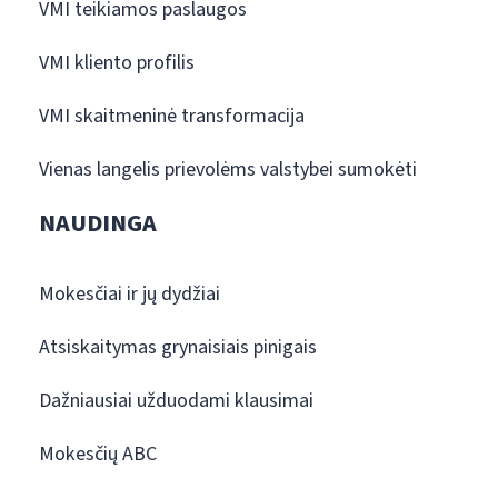
VMI teikiamos paslaugos
VMI kliento profilis
VMI skaitmeninė transformacija
Vienas langelis prievolėms valstybei sumokėti
NAUDINGA
Mokesčiai ir jų dydžiai
Atsiskaitymas grynaisiais pinigais
Dažniausiai užduodami klausimai
Mokesčių ABC