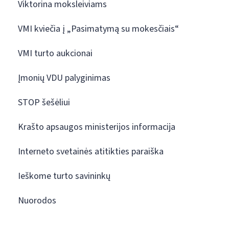
Viktorina moksleiviams
VMI kviečia į „Pasimatymą su mokesčiais“
VMI turto aukcionai
Įmonių VDU palyginimas
STOP šešėliui
Krašto apsaugos ministerijos informacija
Interneto svetainės atitikties paraiška
Ieškome turto savininkų
Nuorodos