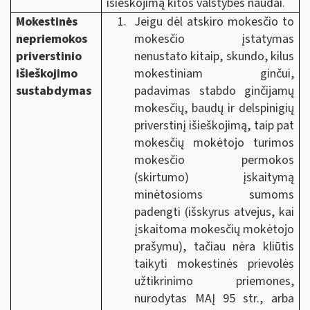
išieškojimą kitos valstybės naudai.
Mokestinės
Jeigu dėl atskiro mokesčio to
nepriemokos
mokesčio įstatymas
priverstinio
nenustato kitaip, skundo, kilus
išieškojimo
mokestiniam ginčui,
sustabdymas
padavimas stabdo ginčijamų
mokesčių, baudų ir delspinigių
priverstinį išieškojimą, taip pat
mokesčių mokėtojo turimos
mokesčio permokos
(skirtumo) įskaitymą
minėtosioms sumoms
padengti (išskyrus atvejus, kai
įskaitoma mokesčių mokėtojo
prašymu), tačiau nėra kliūtis
taikyti mokestinės prievolės
užtikrinimo priemones,
nurodytas MAĮ 95 str., arba