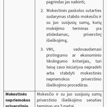
pagrindas jas naikinti;
Mokestinės paskolos sutarties
sudarymas stabdo mokesčio ir
su juo susijusių sumų, kurių
mokėjimo terminas yra
atidedamas, priverstinį
išieškojimą;
VMI, vadovaudamasi
protingumo ar ekonominio
tikslingumo kriterijais, turi
teisę savo iniciatyva nepradėti
arba stabdyti mokestinės
nepriemokos priverstinio
išieškojimo procedūras.
Mokestinės
Mokesčio ir su juo susijusių sumų
nepriemokos
priverstinio išieškojimo senaties
priverstinio
terminas yra 5 metai.