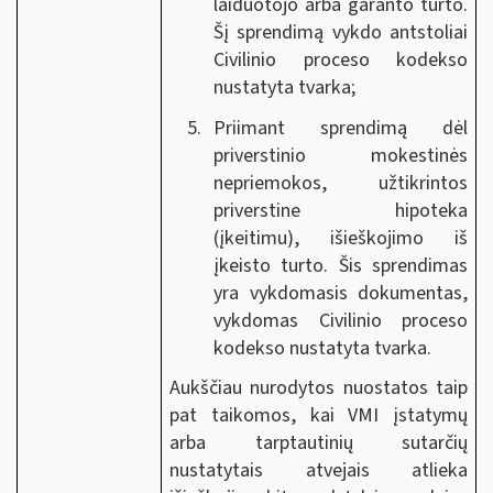
laiduotojo arba garanto turto.
Šį sprendimą vykdo antstoliai
Civilinio proceso kodekso
nustatyta tvarka;
Priimant sprendimą dėl
priverstinio mokestinės
nepriemokos, užtikrintos
priverstine hipoteka
(įkeitimu), išieškojimo iš
įkeisto turto. Šis sprendimas
yra vykdomasis dokumentas,
vykdomas Civilinio proceso
kodekso nustatyta tvarka.
Aukščiau nurodytos nuostatos taip
pat taikomos, kai VMI įstatymų
arba tarptautinių sutarčių
nustatytais atvejais atlieka