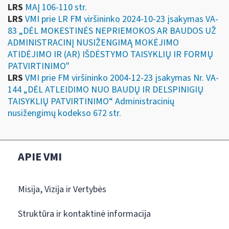
LRS
MAĮ 106-110 str.
LRS
VMI prie LR FM viršininko 2024-10-23 įsakymas VA-
83 „DĖL MOKESTINĖS NEPRIEMOKOS AR BAUDOS UŽ
ADMINISTRACINĮ NUSIŽENGIMĄ MOKĖJIMO
ATIDĖJIMO IR (AR) IŠDĖSTYMO TAISYKLIŲ IR FORMŲ
PATVIRTINIMO"
LRS
VMI prie FM viršininko 2004-12-23 įsakymas Nr. VA-
144 „DĖL ATLEIDIMO NUO BAUDŲ IR DELSPINIGIŲ
TAISYKLIŲ PATVIRTINIMO“ Administracinių
nusižengimų kodekso 672 str.
APIE VMI
Misija, Vizija ir Vertybės
Struktūra ir kontaktinė informacija