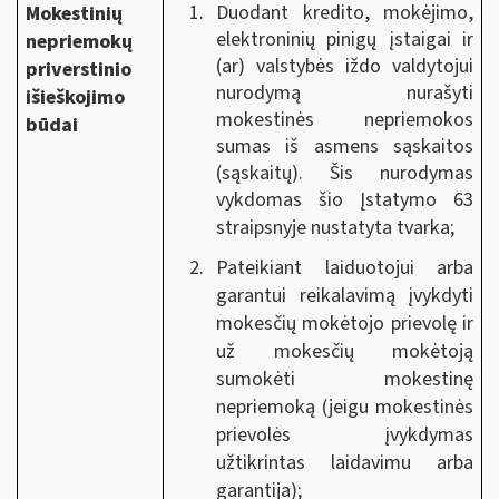
Duodant kredito, mokėjimo,
Mokestinių
elektroninių pinigų įstaigai ir
nepriemokų
(ar) valstybės iždo valdytojui
priverstinio
nurodymą nurašyti
išieškojimo
mokestinės nepriemokos
būdai
sumas iš asmens sąskaitos
(sąskaitų). Šis nurodymas
vykdomas šio Įstatymo 63
straipsnyje nustatyta tvarka
;
Pateikiant laiduotojui arba
garantui reikalavimą įvykdyti
mokesčių mokėtojo prievolę ir
už mokesčių mokėtoją
sumokėti mokestinę
nepriemoką (jeigu mokestinės
prievolės įvykdymas
užtikrintas laidavimu arba
garantija);