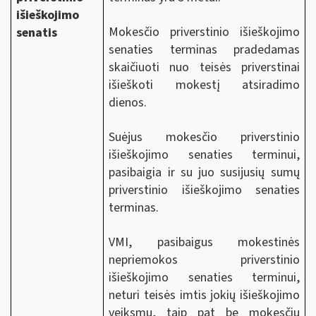
išieškojimo
Mokesčio priverstinio išieškojimo
senatis
senaties terminas pradedamas
skaičiuoti nuo teisės priverstinai
išieškoti mokestį atsiradimo
dienos.
Suėjus mokesčio priverstinio
išieškojimo senaties terminui,
pasibaigia ir su juo susijusių sumų
priverstinio išieškojimo senaties
terminas.
VMI, pasibaigus mokestinės
nepriemokos priverstinio
išieškojimo senaties terminui,
neturi teisės imtis jokių išieškojimo
veiksmų, taip pat be mokesčių