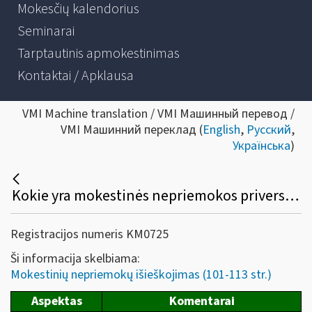
Mokesčių kalendorius
Seminarai
Tarptautinis apmokestinimas
Kontaktai / Apklausa
VMI Machine translation / VMI Машинный перевод /
VMI Машинний переклад (
English
,
Русский
,
Українська
)
Kokie yra mokestinės nepriemokos priverstinio išieškojimo būdai, jų sustabdymas, senatis?
Registracijos numeris KM0725
Ši informacija skelbiama:
Mokestinių nepriemokų išieškojimas (101-113 str.)
Aspektas
Komentarai