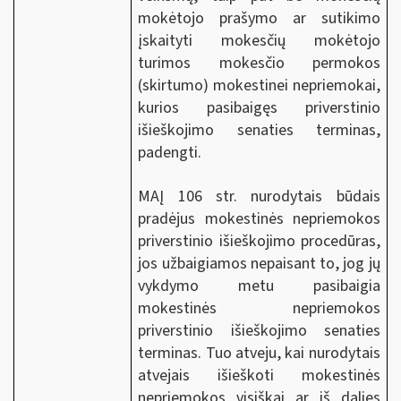
mokėtojo prašymo ar sutikimo
įskaityti mokesčių mokėtojo
turimos mokesčio permokos
(skirtumo) mokestinei nepriemokai,
kurios pasibaigęs priverstinio
išieškojimo senaties terminas,
padengti.
MAĮ 106 str. nurodytais būdais
pradėjus mokestinės nepriemokos
priverstinio išieškojimo procedūras,
jos užbaigiamos nepaisant to, jog jų
vykdymo metu pasibaigia
mokestinės nepriemokos
priverstinio išieškojimo senaties
terminas. Tuo atveju, kai nurodytais
atvejais išieškoti mokestinės
nepriemokos visiškai ar iš dalies