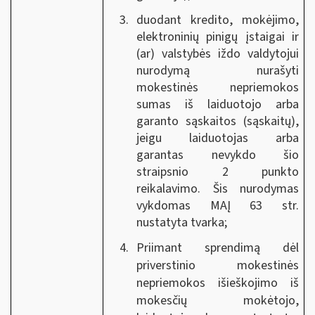
duodant kredito, mokėjimo,
elektroninių pinigų įstaigai ir
(ar) valstybės iždo valdytojui
nurodymą nurašyti
mokestinės nepriemokos
sumas iš laiduotojo arba
garanto sąskaitos (sąskaitų),
jeigu laiduotojas arba
garantas nevykdo šio
straipsnio 2 punkto
reikalavimo. Šis nurodymas
vykdomas MAĮ 63 str.
nustatyta tvarka;
Priimant sprendimą dėl
priverstinio mokestinės
nepriemokos išieškojimo iš
mokesčių mokėtojo,