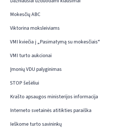
Dažniausiai užduodami klausimai
Mokesčių ABC
Viktorina moksleiviams
VMI kviečia į „Pasimatymą su mokesčiais“
VMI turto aukcionai
Įmonių VDU palyginimas
STOP šešėliui
Krašto apsaugos ministerijos informacija
Interneto svetainės atitikties paraiška
Ieškome turto savininkų