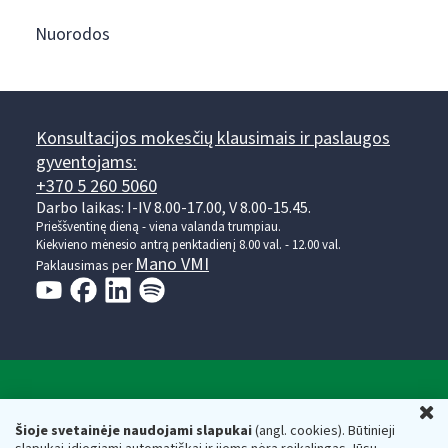
Nuorodos
Konsultacijos mokesčių klausimais ir paslaugos
gyventojams:
+370 5 260 5060
Darbo laikas: I-IV 8.00-17.00, V 8.00-15.45.
Prieššventinę dieną - viena valanda trumpiau.
Kiekvieno mėnesio antrą penktadienį 8.00 val. - 12.00 val.
Mano VMI
Paklausimas per
Valstybinė mokesčių inspekcija prie Lietuvos
U
Respublikos finansų ministerijos
Šioje svetainėje naudojami slapukai
(angl. cookies). Būtinieji