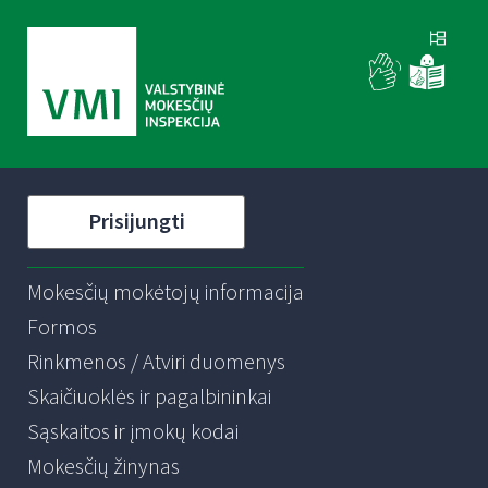
Prisijungti
Mokesčių mokėtojų informacija
Formos
Rinkmenos / Atviri duomenys
Skaičiuoklės ir pagalbininkai
Sąskaitos ir įmokų kodai
Mokesčių žinynas