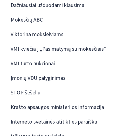
Dažniausiai užduodami klausimai
Mokesčių ABC
Viktorina moksleiviams
VMI kviečia į „Pasimatymą su mokesčiais“
VMI turto aukcionai
Įmonių VDU palyginimas
STOP šešėliui
Krašto apsaugos ministerijos informacija
Interneto svetainės atitikties paraiška