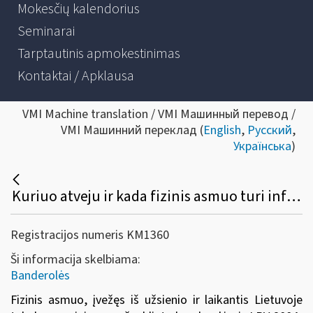
Mokesčių kalendorius
Seminarai
Tarptautinis apmokestinimas
Kontaktai / Apklausa
VMI Machine translation / VMI Машинный перевод /
VMI Машинний переклад (
English
,
Русский
,
Українська
)
Kuriuo atveju ir kada fizinis asmuo turi informuoti VMI apie banderolėmis nepaženklintus tabako gaminius, įvežtus iš užsienio ir laikomus Lietuvoje?
Registracijos numeris KM1360
Ši informacija skelbiama:
Banderolės
Fizinis asmuo, įvežęs iš užsienio ir laikantis Lietuvoje