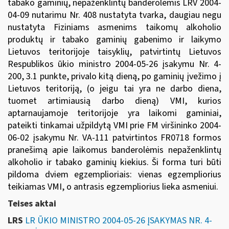
tabako gaminių, nepaženklintų banderolėmis
LRV 2004-
04-09 nutarimu Nr. 408
nustatyta tvarka, daugiau negu
nustatyta Fiziniams asmenims taikomų alkoholio
produktų ir tabako gaminių gabenimo ir laikymo
Lietuvos teritorijoje taisyklių, patvirtintų
Lietuvos
Respublikos ūkio ministro 2004-05-26 įsakymu Nr. 4-
200
, 3.1 punkte, privalo kitą dieną, po gaminių įvežimo į
Lietuvos teritoriją, (o jeigu tai yra ne darbo diena,
tuomet artimiausią darbo dieną) VMI, kurios
aptarnaujamoje teritorijoje yra laikomi gaminiai,
pateikti tinkamai užpildytą
VMI prie FM viršininko 2004-
06-02 įsakymu Nr. VA-111
patvirtintos FR0718 formos
pranešimą apie laikomus banderolėmis nepaženklintų
alkoholio ir tabako gaminių kiekius. Ši forma turi būti
pildoma dviem egzemplioriais: vienas egzempliorius
teikiamas VMI, o antrasis egzempliorius lieka asmeniui.
Teises aktai
LRS
LR ŪKIO MINISTRO 2004-05-26 ĮSAKYMAS NR. 4-