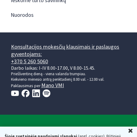
Ieškome turto savininkų
Nuorodos
Konsultacijos mokesčių klausimais ir paslaugos
gyventojams:
+370 5 260 5060
Darbo laikas: I-IV 8.00-17.00, V 8.00-15.45.
Prieššventinę dieną - viena valanda trumpiau.
Kiekvieno mėnesio antrą penktadienį 8.00 val. - 12.00 val.
Mano VMI
Paklausimas per
Valstybinė mokesčių inspekcija prie Lietuvos
U
Respublikos finansų ministerijos
Šioje svetainėje naudojami slapukai
(angl. cookies). Būtinieji