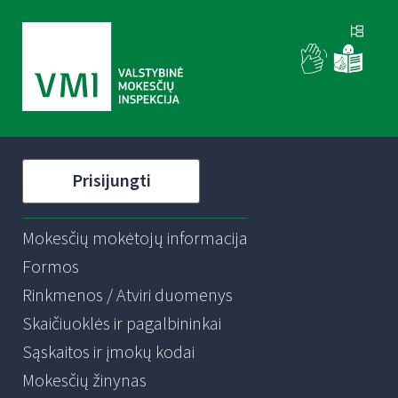
Prisijungti
Mokesčių mokėtojų informacija
Formos
Rinkmenos / Atviri duomenys
Skaičiuoklės ir pagalbininkai
Sąskaitos ir įmokų kodai
Mokesčių žinynas