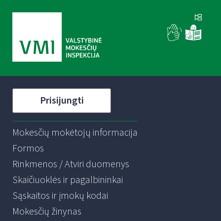
Prisijungti
Mokesčių mokėtojų informacija
Formos
Rinkmenos / Atviri duomenys
Skaičiuoklės ir pagalbininkai
Sąskaitos ir įmokų kodai
Mokesčių žinynas