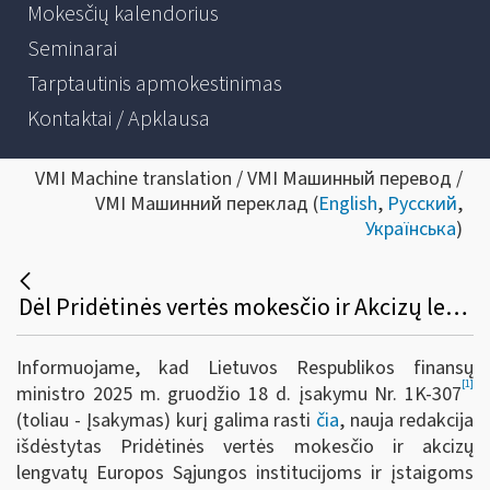
Mokesčių kalendorius
Seminarai
Tarptautinis apmokestinimas
Kontaktai / Apklausa
VMI Machine translation / VMI Машинный перевод /
VMI Машинний переклад (
English
,
Русский
,
Українська
)
Dėl Pridėtinės vertės mokesčio ir Akcizų lengvatų taikymo Europos Sąjungos institucijoms ir įstaigoms
Informuojame, kad Lietuvos Respublikos finansų
[1]
ministro 2025 m. gruodžio 18 d. įsakymu Nr. 1K-307
(toliau - Įsakymas)
kurį galima rasti
čia
, nauja redakcija
išdėstytas Pridėtinės vertės mokesčio ir akcizų
lengvatų Europos Sąjungos institucijoms ir įstaigoms