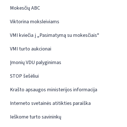
Mokesčių ABC
Viktorina moksleiviams
VMI kviečia į „Pasimatymą su mokesčiais“
VMI turto aukcionai
Įmonių VDU palyginimas
STOP šešėliui
Krašto apsaugos ministerijos informacija
Interneto svetainės atitikties paraiška
Ieškome turto savininkų