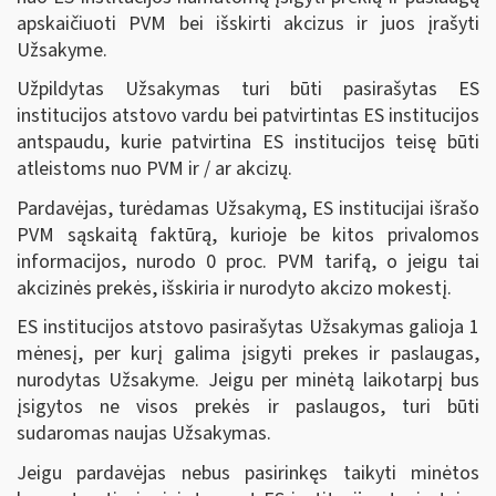
apskaičiuoti PVM bei išskirti akcizus ir juos įrašyti
Užsakyme.
Užpildytas Užsakymas turi būti pasirašytas ES
institucijos atstovo vardu bei patvirtintas ES institucijos
antspaudu, kurie patvirtina ES institucijos teisę būti
atleistoms nuo PVM ir / ar akcizų.
Pardavėjas, turėdamas Užsakymą, ES institucijai išrašo
PVM sąskaitą faktūrą, kurioje be kitos privalomos
informacijos, nurodo 0 proc. PVM tarifą, o jeigu tai
akcizinės prekės, išskiria ir nurodyto akcizo mokestį.
ES institucijos atstovo pasirašytas Užsakymas galioja 1
mėnesį, per kurį galima įsigyti prekes ir paslaugas,
nurodytas Užsakyme. Jeigu per minėtą laikotarpį bus
įsigytos ne visos prekės ir paslaugos, turi būti
sudaromas naujas Užsakymas.
Jeigu pardavėjas nebus pasirinkęs taikyti minėtos