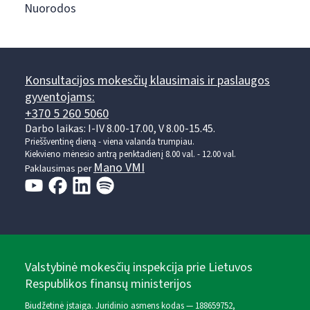
Nuorodos
Konsultacijos mokesčių klausimais ir paslaugos
gyventojams:
+370 5 260 5060
Darbo laikas: I-IV 8.00-17.00, V 8.00-15.45.
Prieššventinę dieną - viena valanda trumpiau.
Kiekvieno mėnesio antrą penktadienį 8.00 val. - 12.00 val.
Mano VMI
Paklausimas per
Valstybinė mokesčių inspekcija prie Lietuvos
Respublikos finansų ministerijos
Biudžetinė įstaiga. Juridinio asmens kodas — 188659752,