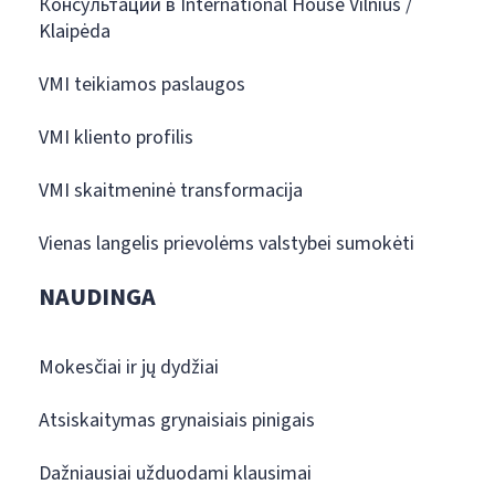
Консультации в International House Vilnius /
Klaipėda
VMI teikiamos paslaugos
VMI kliento profilis
VMI skaitmeninė transformacija
Vienas langelis prievolėms valstybei sumokėti
NAUDINGA
Mokesčiai ir jų dydžiai
Atsiskaitymas grynaisiais pinigais
Dažniausiai užduodami klausimai