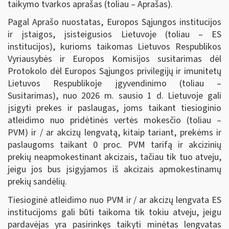
taikymo tvarkos aprašas (toliau – Aprašas).
Pagal Aprašo nuostatas, Europos Sąjungos institucijos
ir įstaigos, įsisteigusios Lietuvoje (toliau – ES
institucijos), kurioms taikomas Lietuvos Respublikos
Vyriausybės ir Europos Komisijos susitarimas dėl
Protokolo dėl Europos Sąjungos privilegijų ir imunitetų
Lietuvos Respublikoje įgyvendinimo (toliau –
Susitarimas), nuo 2026 m. sausio 1 d. Lietuvoje gali
įsigyti prekes ir paslaugas, joms taikant tiesioginio
atleidimo nuo pridėtinės vertės mokesčio (toliau –
PVM) ir / ar akcizų lengvatą, kitaip tariant, prekėms ir
paslaugoms taikant 0 proc. PVM tarifą ir akcizinių
prekių neapmokestinant akcizais, tačiau tik tuo atveju,
jeigu jos bus įsigyjamos iš akcizais apmokestinamų
prekių sandėlių.
Tiesioginė atleidimo nuo PVM ir / ar akcizų lengvata ES
institucijoms gali būti taikoma tik tokiu atveju, jeigu
pardavėjas yra pasirinkęs taikyti minėtas lengvatas