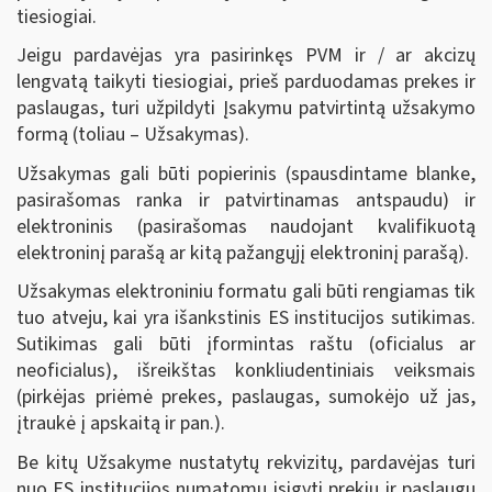
tiesiogiai.
Jeigu pardavėjas yra pasirinkęs PVM ir / ar akcizų
lengvatą taikyti tiesiogiai, prieš parduodamas prekes ir
paslaugas, turi užpildyti Įsakymu patvirtintą užsakymo
formą (toliau – Užsakymas).
Užsakymas gali būti popierinis (spausdintame blanke,
pasirašomas ranka ir patvirtinamas antspaudu) ir
elektroninis (pasirašomas naudojant kvalifikuotą
elektroninį parašą ar kitą pažangųjį elektroninį parašą).
Užsakymas elektroniniu formatu gali būti rengiamas tik
tuo atveju, kai yra išankstinis ES institucijos sutikimas.
Sutikimas gali būti įformintas raštu (oficialus ar
neoficialus), išreikštas konkliudentiniais veiksmais
(pirkėjas priėmė prekes, paslaugas, sumokėjo už jas,
įtraukė į apskaitą ir pan.).
Be kitų Užsakyme nustatytų rekvizitų, pardavėjas turi
nuo ES institucijos numatomų įsigyti prekių ir paslaugų