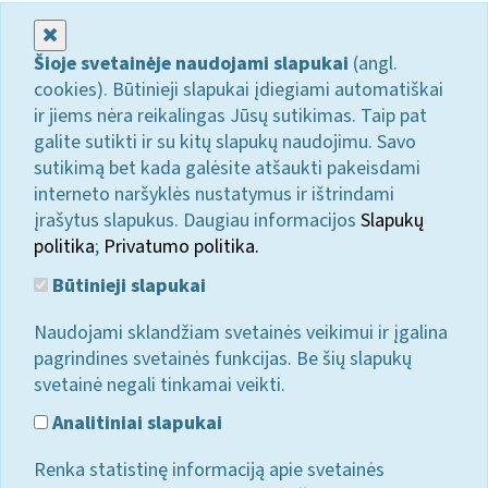
Uždaryti
Šioje svetainėje naudojami slapukai
(angl.
cookies). Būtinieji slapukai įdiegiami automatiškai
ir jiems nėra reikalingas Jūsų sutikimas. Taip pat
galite sutikti ir su kitų slapukų naudojimu. Savo
sutikimą bet kada galėsite atšaukti pakeisdami
interneto naršyklės nustatymus ir ištrindami
įrašytus slapukus. Daugiau informacijos
Slapukų
politika
;
Privatumo politika.
Būtinieji slapukai
Naudojami sklandžiam svetainės veikimui ir įgalina
pagrindines svetainės funkcijas. Be šių slapukų
svetainė negali tinkamai veikti.
Analitiniai slapukai
Renka statistinę informaciją apie svetainės