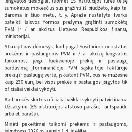
lengvatos tiesiogiai, tuomet ES institucijos turės teisę
sumokėtus mokesčius susigrąžinti iš biudžeto, kaip tai
daroma ir šiuo metu, t. y. Apraše nustatyta tvarka
pateikti laisvos formos prašymą grąžinti sumokėtą
PVM ir / ar akcizus Lietuvos Respublikos finansų
ministerijai.
Atkreiptinas dėmesys, kad pagal Susitarimo nuostatas
prekėms ir paslaugoms PVM ir / ar akcizų lengvatos
taikomos, jeigu kiekvienoje prekių ir paslaugų
pardavimą įforminančioje PVM sąskaitoje faktūroje
prekių ir paslaugų vertė, įskaitant PVM, bus ne mažesnė
kaip 230 eurų bei visos prekės ir paslaugos įsigytos tik
oficialiai veiklai vykdyti.
Kad prekės skirtos oficialiai veiklai vykdyti patvirtinama
Užsakyme (ES institucijos atstovo parašu, antspaudu
arba el. parašu).
Minėti pakeitimai taikomi prekėms ir paslaugoms,
įsigytoms 2026 m. sausio 1 d. ir vėliau.