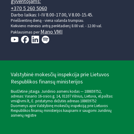
gyventojams:
+370 5 260 5060
Darbo laikas: I-IV 8.00-17.00, V 8.00-15.45.
Prieššventinę dieną - viena valanda trumpiau.
Kiekvieno mėnesio antrą penktadienį 8.00 val. - 12.00 val.
Mano VMI
Paklausimas per
Valstybinė mokesčių inspekcija prie Lietuvos
Respublikos finansų ministerijos
Biudžetinė įstaiga. Juridinio asmens kodas — 188659752,
adresas: Vasario 16-osios g. 14, 01107 Vilnius, Lietuva, el.paštas:
vmi@vmi.lt
, E. pristatymo dėžutės adresas 188659752
Duomenys apie Valstybinę mokesčių inspekciją prie Lietuvos
Respublikos finansų ministerijos kaupiami ir saugomi Juridinių
asmenų registre