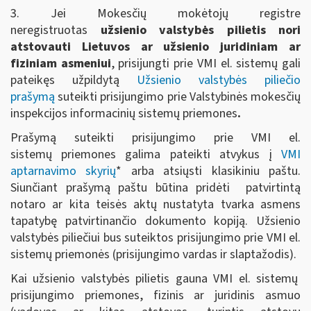
3.
Jei Mokesčių mokėtojų registre
neregistruotas
užsienio valstybės pilietis nori
atstovauti Lietuvos ar užsienio juridiniam ar
fiziniam asmeniui
, prisijungti prie VMI el. sistemų gali
pateikęs užpildytą
Užsienio valstybės piliečio
prašymą
suteikti prisijungimo prie Valstybinės mokesčių
inspekcijos informacinių sistemų priemones
.
Prašymą suteikti prisijungimo prie VMI el.
sistemų priemones galima pateikti atvykus į
VMI
aptarnavimo skyrių
* arba atsiųsti klasikiniu paštu.
Siunčiant prašymą paštu būtina pridėti patvirtintą
notaro ar kita teisės aktų nustatyta tvarka asmens
tapatybę patvirtinančio dokumento kopiją. Užsienio
valstybės piliečiui bus suteiktos prisijungimo prie VMI el.
sistemų priemonės (prisijungimo vardas ir slaptažodis).
Kai užsienio valstybės pilietis gauna VMI el. sistemų
prisijungimo priemones, fizinis ar juridinis asmuo