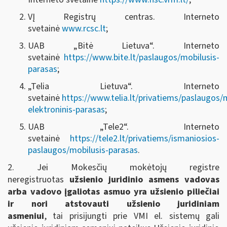
VĮ Registrų centras. Interneto
svetainė
www.rcsc.lt
;
UAB „Bitė Lietuva“. Interneto
svetainė
https://www.bite.lt/paslaugos/mobilusis-
parasas
;
„Telia Lietuva“. Interneto
svetainė
https://www.telia.lt/privatiems/paslaugos/
elektroninis-parasas
;
UAB „Tele2“. Interneto
svetainė
https://tele2.lt/privatiems/ismaniosios-
paslaugos/mobilusis-parasas
.
2.
Jei
Mokesčių mokėtojų registre
neregistruotas
užsienio juridinio asmens vadovas
arba vadovo įgaliotas asmuo yra užsienio piliečiai
ir
nori atstovauti
užsienio juridiniam
asmeniui
, tai prisijungti prie VMI el. sistemų gali