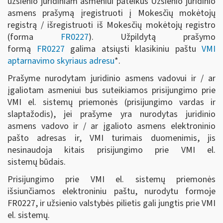
užsienio juridiniam asmeniui pateikus Užsienio juridinio
asmens prašymą įregistruoti į Mokesčių mokėtojų
registrą / išregistruoti iš Mokesčių mokėtojų registro
(forma
FR0227
). Užpildytą prašymo
formą
FR0227
galima atsiųsti klasikiniu paštu
VMI
aptarnavimo skyriaus adresu
*.
Prašyme nurodytam juridinio asmens vadovui ir / ar
įgaliotam asmeniui bus suteikiamos prisijungimo prie
VMI el. sistemų priemonės (prisijungimo vardas ir
slaptažodis), jei prašyme yra nurodytas juridinio
asmens vadovo ir / ar įgalioto asmens elektroninio
pašto adresas ir, VMI turimais duomenimis, jis
nesinaudoja kitais prisijungimo prie VMI el.
sistemų būdais.
Prisijungimo prie VMI el. sistemų priemonės
išsiunčiamos elektroniniu paštu, nurodytu formoje
FR0227, ir užsienio valstybės pilietis gali jungtis prie VMI
el. sistemų.