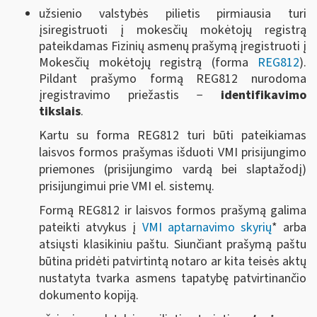
užsienio valstybės pilietis pirmiausia turi
įsiregistruoti į mokesčių mokėtojų registrą
pateikdamas Fizinių asmenų prašymą įregistruoti į
Mokesčių mokėtojų registrą (forma
REG812
).
Pildant prašymo formą REG812 nurodoma
įregistravimo priežastis −
identifikavimo
tikslais
.
Kartu su forma REG812 turi būti pateikiamas
laisvos formos prašymas išduoti VMI prisijungimo
priemones (prisijungimo vardą bei slaptažodį)
prisijungimui prie VMI el. sistemų.
Formą REG812 ir laisvos formos prašymą galima
pateikti atvykus į
VMI aptarnavimo
skyrių
* arba
atsiųsti klasikiniu paštu. Siunčiant prašymą paštu
būtina pridėti patvirtintą notaro ar kita teisės aktų
nustatyta tvarka asmens tapatybę patvirtinančio
dokumento kopiją.