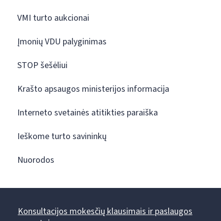
VMI turto aukcionai
Įmonių VDU palyginimas
STOP šešėliui
Krašto apsaugos ministerijos informacija
Interneto svetainės atitikties paraiška
Ieškome turto savininkų
Nuorodos
Konsultacijos mokesčių klausimais ir paslaugos