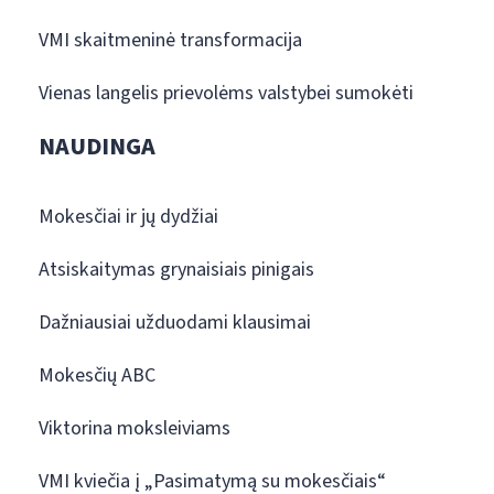
VMI skaitmeninė transformacija
Vienas langelis prievolėms valstybei sumokėti
NAUDINGA
Mokesčiai ir jų dydžiai
Atsiskaitymas grynaisiais pinigais
Dažniausiai užduodami klausimai
Mokesčių ABC
Viktorina moksleiviams
VMI kviečia į „Pasimatymą su mokesčiais“