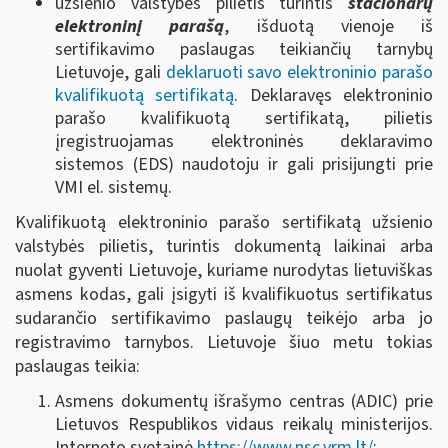
užsienio valstybės pilietis turintis
stacionarų
elektroninį parašą
, išduotą vienoje iš
sertifikavimo paslaugas teikiančių tarnybų
Lietuvoje, gali
deklaruoti savo elektroninio parašo
kvalifikuotą sertifikatą
. Deklaravęs elektroninio
parašo kvalifikuotą sertifikatą, pilietis
įregistruojamas elektroninės deklaravimo
sistemos (EDS) naudotoju ir gali prisijungti prie
VMI el. sistemų.
Kvalifikuotą elektroninio parašo sertifikatą užsienio
valstybės pilietis, turintis dokumentą laikinai arba
nuolat gyventi Lietuvoje, kuriame nurodytas lietuviškas
asmens kodas, gali įsigyti iš kvalifikuotus sertifikatus
sudarančio sertifikavimo paslaugų teikėjo arba jo
registravimo tarnybos. Lietuvoje šiuo metu tokias
paslaugas teikia:
Asmens dokumentų išrašymo centras (ADIC) prie
Lietuvos Respublikos vidaus reikalų ministerijos.
Interneto svetainė
https://www.nsc.vrm.lt/
;