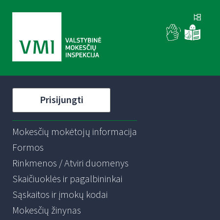
Prisijungti
Mokesčių mokėtojų informacija
Formos
Rinkmenos / Atviri duomenys
Skaičiuoklės ir pagalbininkai
Sąskaitos ir įmokų kodai
Mokesčių žinynas