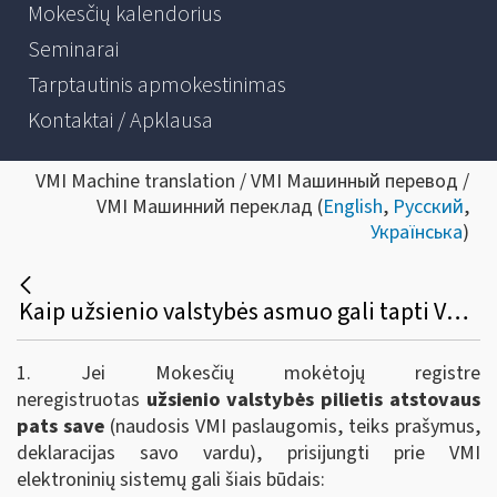
Mokesčių kalendorius
Seminarai
Tarptautinis apmokestinimas
Kontaktai / Apklausa
VMI Machine translation / VMI Машинный перевод /
VMI Машинний переклад (
English
,
Русский
,
Українська
)
Kaip užsienio valstybės asmuo gali tapti VMI elektroninių sistemų naudotoju / gauti prisijungimo priemones / atstovauti kitą asmenį?
1.
Jei Mokesčių mokėtojų registre
neregistruotas
užsienio valstybės pilietis atstovaus
pats save
(naudosis VMI paslaugomis, teiks prašymus,
deklaracijas savo vardu), prisijungti prie VMI
elektroninių sistemų gali šiais būdais: