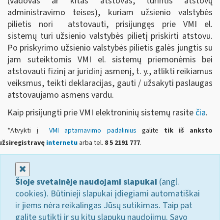
(vadovas ar kitas atstovas, turintis atstovų
administravimo teises), kuriam užsienio valstybės
pilietis nori atstovauti, prisijungęs prie VMI el.
sistemų turi užsienio valstybės pilietį priskirti atstovu.
Po priskyrimo užsienio valstybės pilietis galės jungtis su
jam suteiktomis VMI el. sistemų priemonėmis bei
atstovauti fizinį ar juridinį asmenį, t. y., atlikti reikiamus
veiksmus, teikti deklaracijas, gauti / užsakyti paslaugas
atstovaujamo asmens vardu.
Kaip prisijungti prie VMI elektroninių sistemų rasite
čia
.
*Atvykti į
VMI aptarnavimo padalinius
galite
tik iš anksto
užsiregistravę
internetu
arba tel.
8 5 2191 777
.
Uždaryti
Šioje svetainėje naudojami slapukai
(angl.
cookies). Būtinieji slapukai įdiegiami automatiškai
ir jiems nėra reikalingas Jūsų sutikimas. Taip pat
galite sutikti ir su kitų slapukų naudojimu. Savo