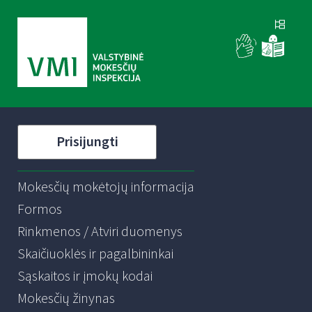
Prisijungti
Mokesčių mokėtojų informacija
Formos
Rinkmenos / Atviri duomenys
Skaičiuoklės ir pagalbininkai
Sąskaitos ir įmokų kodai
Mokesčių žinynas