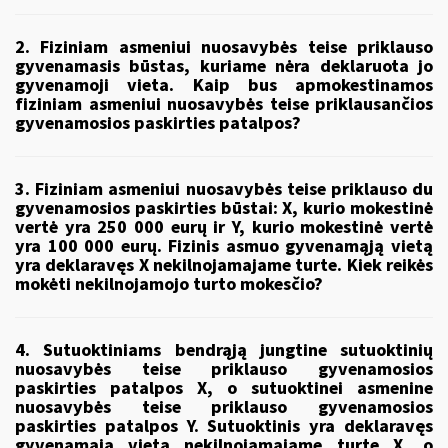
2. Fiziniam asmeniui nuosavybės teise priklauso
gyvenamasis būstas, kuriame nėra deklaruota jo
gyvenamoji vieta. Kaip bus apmokestinamos
fiziniam asmeniui nuosavybės teise priklausančios
gyvenamosios paskirties patalpos?
3. Fiziniam asmeniui nuosavybės teise priklauso du
gyvenamosios paskirties būstai: X, kurio mokestinė
vertė yra 250 000 eurų ir Y, kurio mokestinė vertė
yra 100 000 eurų. Fizinis asmuo gyvenamąją vietą
yra deklaravęs X nekilnojamajame turte. Kiek reikės
mokėti nekilnojamojo turto mokesčio?
4. Sutuoktiniams bendrąją jungtine sutuoktinių
nuosavybės teise priklauso gyvenamosios
paskirties patalpos X, o sutuoktinei asmenine
nuosavybės teise priklauso gyvenamosios
paskirties patalpos Y. Sutuoktinis yra deklaravęs
gyvenamąją vietą nekilnojamajame turte X, o