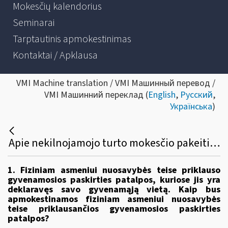
Mokesčių kalendorius
Seminarai
Tarptautinis apmokestinimas
Kontaktai / Apklausa
VMI Machine translation / VMI Машинный перевод /
VMI Машинний переклад (
English
,
Русский
,
Українська
)
Apie nekilnojamojo turto mokesčio pakeitimus nuo 2026 metų
1. Fiziniam asmeniui nuosavybės teise priklauso
gyvenamosios paskirties patalpos, kuriose jis yra
deklaravęs savo gyvenamąją vietą. Kaip bus
apmokestinamos fiziniam asmeniui nuosavybės
teise priklausančios gyvenamosios paskirties
patalpos?