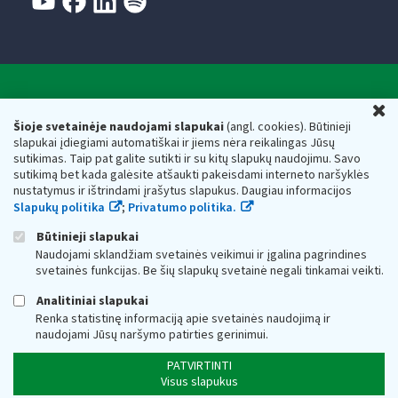
Valstybinė mokesčių inspekcija prie Lietuvos
U
Respublikos finansų ministerijos
Šioje svetainėje naudojami slapukai
(angl. cookies). Būtinieji
slapukai įdiegiami automatiškai ir jiems nėra reikalingas Jūsų
Biudžetinė įstaiga. Juridinio asmens kodas — 188659752,
sutikimas. Taip pat galite sutikti ir su kitų slapukų naudojimu. Savo
adresas: Vasario 16-osios g. 14, 01107 Vilnius, Lietuva, el.paštas:
sutikimą bet kada galėsite atšaukti pakeisdami interneto naršyklės
vmi@vmi.lt
, E. pristatymo dėžutės adresas 188659752
nustatymus ir ištrindami įrašytus slapukus. Daugiau informacijos
Duomenys apie Valstybinę mokesčių inspekciją prie Lietuvos
Slapukų politika
;
Privatumo politika.
Respublikos finansų ministerijos kaupiami ir saugomi Juridinių
asmenų registre
Būtinieji slapukai
Naudojami sklandžiam svetainės veikimui ir įgalina pagrindines
svetainės funkcijas. Be šių slapukų svetainė negali tinkamai veikti.
Analitiniai slapukai
Renka statistinę informaciją apie svetainės naudojimą ir
naudojami Jūsų naršymo patirties gerinimui.
PATVIRTINTI
Visus slapukus