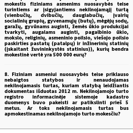
mokestis fiziniams asmenims nuosavybės teise
turintiems ar įsigyjantiems nekilnojamąjį turtą
(vienbučių, dvibučių, daugiabučių, įvairių
socialinių grupių, gyvenamųjų (butų), mėgėjų sodų,
garažų, gyvūnams auginti, žemės ūkio produkcijai
tvarkyti, augalams auginti, pagalbinio ūkio,
mokslo, religinių, asmeninio poilsio, viešojo poilsio
paskirties pastatų (patalpų) ir inžinerinių statinių
(įskaitant žuvininkystės statinius)), kurių bendra
mokestinė vertė yra 500 000 eurų?
8. Fiziniam asmeniui nuosavybės teise priklauso
nebaigtos statybos ir nenaudojamas
nekilnojamasis turtas, kuriam statybą leidžiantis
dokumentas išduotas 2012 m. Nekilnojamojo turto
registro informacinėje sistemoje kadastro
duomenys buvo pakeisti ar patikslinti prieš 5
metus. Ar toks nekilnojamasis turtas bus
apmokestinamas nekilnojamojo turto mokesčiu?