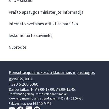
STOP šešėliui
Krašto apsaugos ministerijos informacija
Interneto svetainės atitikties paraiška
Ieškome turto savininkų
Nuorodos
Konsultacijos mokesčių klausimais ir paslaugos
gyventojams:
+370 5 260 5060
Darbo laikas: I-IV 8.00-17.00, V 8.00-15.45.
Prieššventinę dieną - viena valanda trumpiau.
Kiekvieno mėnesio antrą penktadienį 8.00 val. - 12.00 val.
Mano VMI
Paklausimas per