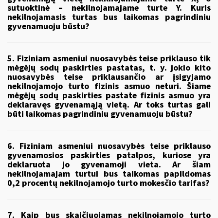
sutuoktinė – nekilnojamajame turte Y. Kuris
nekilnojamasis turtas bus laikomas pagrindiniu
gyvenamuoju būstu?
5. Fiziniam asmeniui nuosavybės teise priklauso tik
mėgėjų sodų paskirties pastatas, t. y. jokio kito
nuosavybės teise priklausančio ar įsigyjamo
nekilnojamojo turto fizinis asmuo neturi. Šiame
mėgėjų sodų paskirties pastate fizinis asmuo yra
deklaravęs gyvenamąją vietą. Ar toks turtas gali
būti laikomas pagrindiniu gyvenamuoju būstu?
6. Fiziniam asmeniui nuosavybės teise priklauso
gyvenamosios paskirties patalpos, kuriose yra
deklaruota jo gyvenamoji vieta. Ar šiam
nekilnojamajam turtui bus taikomas papildomas
0,2 procentų nekilnojamojo turto mokesčio tarifas?
7. Kaip bus skaičiuojamas nekilnojamojo turto