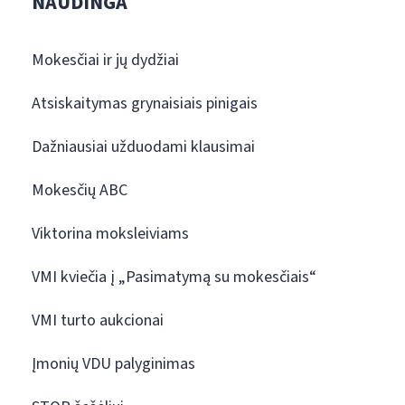
NAUDINGA
Mokesčiai ir jų dydžiai
Atsiskaitymas grynaisiais pinigais
Dažniausiai užduodami klausimai
Mokesčių ABC
Viktorina moksleiviams
VMI kviečia į „Pasimatymą su mokesčiais“
VMI turto aukcionai
Įmonių VDU palyginimas