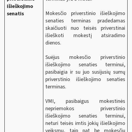
išieškojimo
Mokesčio priverstinio išieškojimo
senatis
senaties terminas pradedamas
skaičiuoti nuo teisės priverstinai
išieškoti mokestį atsiradimo
dienos.
Suėjus mokesčio priverstinio
išieškojimo senaties terminui,
pasibaigia ir su juo susijusių sumų
priverstinio išieškojimo senaties
terminas.
VMI, pasibaigus mokestinės
nepriemokos priverstinio
išieškojimo senaties terminui,
neturi teisės imtis jokių išieškojimo
veiksmų, taip pat be mokesčių