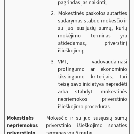
pagrindas jas naikinti;
Mokestinės paskolos sutarties
sudarymas stabdo mokesčio ir
su juo susijusių sumų, kurių
mokėjimo terminas yra
atidedamas, priverstinį
išieškojimą;
VMI, vadovaudamasi
protingumo ar ekonominio
tikslingumo kriterijais, turi
teisę savo iniciatyva nepradėti
arba stabdyti mokestinės
nepriemokos priverstinio
išieškojimo procedūras.
Mokestinės
Mokesčio ir su juo susijusių sumų
nepriemokos
priverstinio išieškojimo senaties
priverstinio
terminas yra 5 metai.