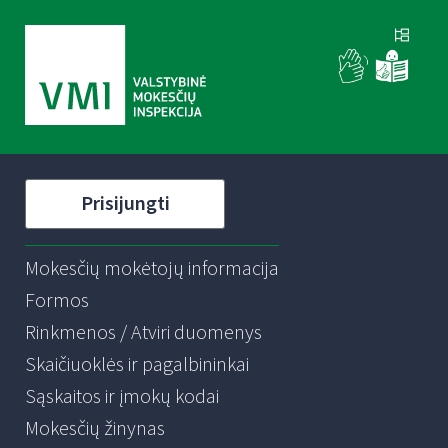
Prisijungti
Mokesčių mokėtojų informacija
Formos
Rinkmenos / Atviri duomenys
Skaičiuoklės ir pagalbininkai
Sąskaitos ir įmokų kodai
Mokesčių žinynas