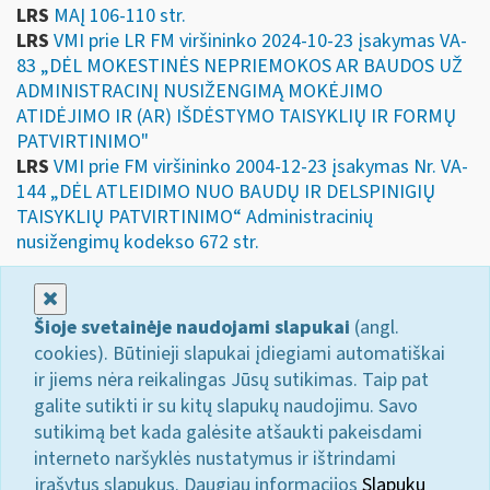
LRS
MAĮ 106-110 str.
LRS
VMI prie LR FM viršininko 2024-10-23 įsakymas VA-
83 „DĖL MOKESTINĖS NEPRIEMOKOS AR BAUDOS UŽ
ADMINISTRACINĮ NUSIŽENGIMĄ MOKĖJIMO
ATIDĖJIMO IR (AR) IŠDĖSTYMO TAISYKLIŲ IR FORMŲ
PATVIRTINIMO"
LRS
VMI prie FM viršininko 2004-12-23 įsakymas Nr. VA-
144 „DĖL ATLEIDIMO NUO BAUDŲ IR DELSPINIGIŲ
TAISYKLIŲ PATVIRTINIMO“ Administracinių
nusižengimų kodekso 672 str.
Uždaryti
Šioje svetainėje naudojami slapukai
(angl.
cookies). Būtinieji slapukai įdiegiami automatiškai
ir jiems nėra reikalingas Jūsų sutikimas. Taip pat
galite sutikti ir su kitų slapukų naudojimu. Savo
sutikimą bet kada galėsite atšaukti pakeisdami
interneto naršyklės nustatymus ir ištrindami
įrašytus slapukus. Daugiau informacijos
Slapukų