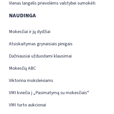
Vienas langelis prievolėms valstybei sumokėti
NAUDINGA
Mokesčiai ir jų dydžiai
Atsiskaitymas grynaisiais pinigais
Dažniausiai užduodami klausimai
Mokesčių ABC
Viktorina moksleiviams
VMI kviečia į „Pasimatymą su mokesčiais“
VMI turto aukcionai