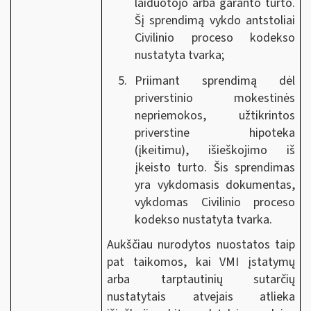
laiduotojo arba garanto turto.
Šį sprendimą vykdo antstoliai
Civilinio proceso kodekso
nustatyta tvarka;
Priimant sprendimą dėl
priverstinio mokestinės
nepriemokos, užtikrintos
priverstine hipoteka
(įkeitimu), išieškojimo iš
įkeisto turto. Šis sprendimas
yra vykdomasis dokumentas,
vykdomas Civilinio proceso
kodekso nustatyta tvarka.
Aukščiau nurodytos nuostatos taip
pat taikomos, kai VMI įstatymų
arba tarptautinių sutarčių
nustatytais atvejais atlieka