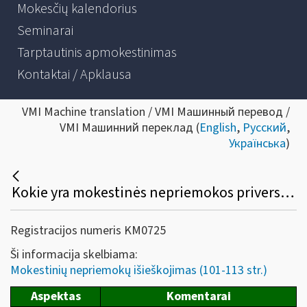
Mokesčių kalendorius
Seminarai
Tarptautinis apmokestinimas
Kontaktai / Apklausa
VMI Machine translation / VMI Машинный перевод /
VMI Машинний переклад (
English
,
Русский
,
Українська
)
Kokie yra mokestinės nepriemokos priverstinio išieškojimo būdai, jų sustabdymas, senatis?
Registracijos numeris KM0725
Ši informacija skelbiama:
Mokestinių nepriemokų išieškojimas (101-113 str.)
Aspektas
Komentarai