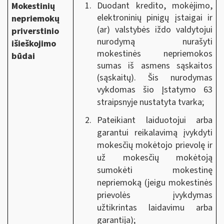
Duodant kredito, mokėjimo,
Mokestinių
elektroninių pinigų įstaigai ir
nepriemokų
(ar) valstybės iždo valdytojui
priverstinio
nurodymą nurašyti
išieškojimo
mokestinės nepriemokos
būdai
sumas iš asmens sąskaitos
(sąskaitų). Šis nurodymas
vykdomas šio Įstatymo 63
straipsnyje nustatyta tvarka
;
Pateikiant laiduotojui arba
garantui reikalavimą įvykdyti
mokesčių mokėtojo prievolę ir
už mokesčių mokėtoją
sumokėti mokestinę
nepriemoką (jeigu mokestinės
prievolės įvykdymas
užtikrintas laidavimu arba
garantija);