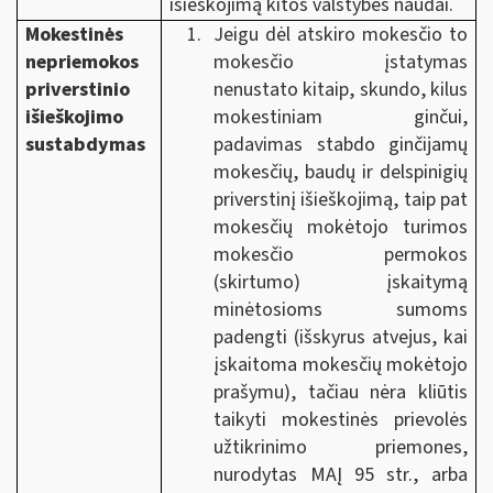
išieškojimą kitos valstybės naudai.
Mokestinės
Jeigu dėl atskiro mokesčio to
nepriemokos
mokesčio įstatymas
priverstinio
nenustato kitaip, skundo, kilus
išieškojimo
mokestiniam ginčui,
sustabdymas
padavimas stabdo ginčijamų
mokesčių, baudų ir delspinigių
priverstinį išieškojimą, taip pat
mokesčių mokėtojo turimos
mokesčio permokos
(skirtumo) įskaitymą
minėtosioms sumoms
padengti (išskyrus atvejus, kai
įskaitoma mokesčių mokėtojo
prašymu), tačiau nėra kliūtis
taikyti mokestinės prievolės
užtikrinimo priemones,
nurodytas MAĮ 95 str., arba