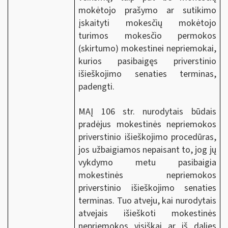
mokėtojo prašymo ar sutikimo
įskaityti mokesčių mokėtojo
turimos mokesčio permokos
(skirtumo) mokestinei nepriemokai,
kurios pasibaigęs priverstinio
išieškojimo senaties terminas,
padengti.
MAĮ 106 str. nurodytais būdais
pradėjus mokestinės nepriemokos
priverstinio išieškojimo procedūras,
jos užbaigiamos nepaisant to, jog jų
vykdymo metu pasibaigia
mokestinės nepriemokos
priverstinio išieškojimo senaties
terminas. Tuo atveju, kai nurodytais
atvejais išieškoti mokestinės
nepriemokos visiškai ar iš dalies