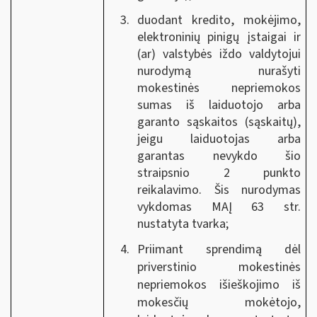
duodant kredito, mokėjimo,
elektroninių pinigų įstaigai ir
(ar) valstybės iždo valdytojui
nurodymą nurašyti
mokestinės nepriemokos
sumas iš laiduotojo arba
garanto sąskaitos (sąskaitų),
jeigu laiduotojas arba
garantas nevykdo šio
straipsnio 2 punkto
reikalavimo. Šis nurodymas
vykdomas MAĮ 63 str.
nustatyta tvarka;
Priimant sprendimą dėl
priverstinio mokestinės
nepriemokos išieškojimo iš
mokesčių mokėtojo,