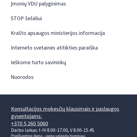
Įmonių VDU palyginimas
STOP šešėliui
Krašto apsaugos ministerijos informacija
Interneto svetainės atitikties paraiška
Ieškome turto savininkų
Nuorodos
Konsultacijos mokesčių klausimais ir paslaugos
gyventojams:
+370 5 260 5060
Darbo laikas: I-IV 8.00-17.00, V 8.00-15.45.
Prieššventinę dieną - viena valanda trumpiau.