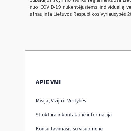
Subsidijos skyrimo tvarka reglamentuota Lie
nuo COVID-19 nukentėjusiems individualią v
atnaujinta Lietuvos Respublikos Vyriausybės 20
APIE VMI
Misija, Vizija ir Vertybės
Struktūra ir kontaktinė informacija
Konsultavimasis su visuomene