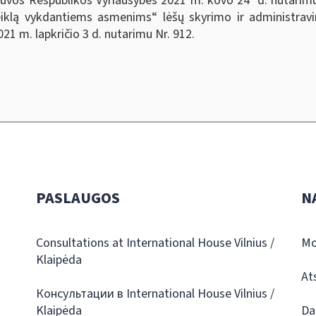
tuvos Respublikos Vyriausybės 2021 m. kovo 24 d. nutarimu
eiklą vykdantiems asmenims“ lėšų skyrimo ir administravi
21 m. lapkričio 3 d. nutarimu Nr. 912.
PASLAUGOS
N
Consultations at International House Vilnius /
Mo
Klaipėda
At
Консультации в International House Vilnius /
Klaipėda
Da