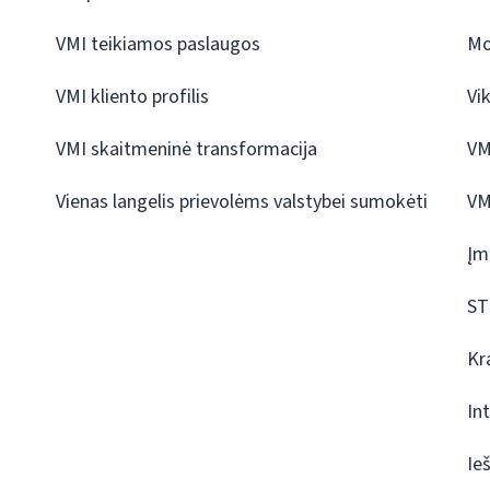
VMI teikiamos paslaugos
Mo
VMI kliento profilis
Vi
VMI skaitmeninė transformacija
VM
Vienas langelis prievolėms valstybei sumokėti
VM
Įm
ST
Kr
In
Ie