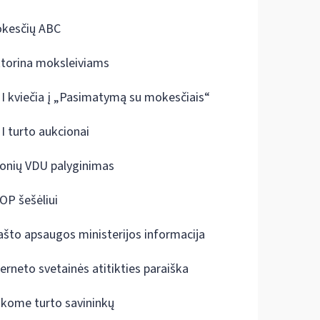
kesčių ABC
ktorina moksleiviams
I kviečia į „Pasimatymą su mokesčiais“
I turto aukcionai
onių VDU palyginimas
OP šešėliui
ašto apsaugos ministerijos informacija
terneto svetainės atitikties paraiška
škome turto savininkų