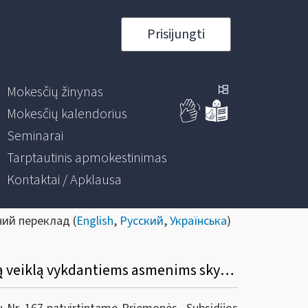
Prisijungti
Mokesčių žinynas
Mokesčių kalendorius
Seminarai
Tarptautinis apmokestinimas
Kontaktai / Apklausa
ний переклад (
English
,
Русский
,
Українська
)
Koks teisės aktas reglamentuoja subsidijos nuo COVID-19 nukentėjusiems individualią veiklą vykdantiems asmenims skyrimą?