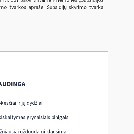
 Nr. 167 patvirtintame Priemonės „Subsidijos
mo tvarkos apraše. Subsidijų skyrimo tvarka
AUDINGA
kesčiai ir jų dydžiai
siskaitymas grynaisiais pinigais
žniausiai užduodami klausimai