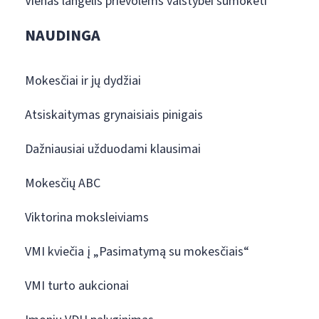
Vienas langelis prievolėms valstybei sumokėti
NAUDINGA
Mokesčiai ir jų dydžiai
Atsiskaitymas grynaisiais pinigais
Dažniausiai užduodami klausimai
Mokesčių ABC
Viktorina moksleiviams
VMI kviečia į „Pasimatymą su mokesčiais“
VMI turto aukcionai