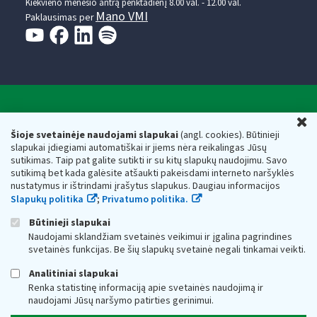
Kiekvieno mėnesio antrą penktadienį 8.00 val. - 12.00 val.
Mano VMI
Paklausimas per
Valstybinė mokesčių inspekcija prie Lietuvos
U
Respublikos finansų ministerijos
Šioje svetainėje naudojami slapukai
(angl. cookies). Būtinieji
slapukai įdiegiami automatiškai ir jiems nėra reikalingas Jūsų
Biudžetinė įstaiga. Juridinio asmens kodas — 188659752,
sutikimas. Taip pat galite sutikti ir su kitų slapukų naudojimu. Savo
adresas: Vasario 16-osios g. 14, 01107 Vilnius, Lietuva, el.paštas:
sutikimą bet kada galėsite atšaukti pakeisdami interneto naršyklės
vmi@vmi.lt
, E. pristatymo dėžutės adresas 188659752
nustatymus ir ištrindami įrašytus slapukus. Daugiau informacijos
Duomenys apie Valstybinę mokesčių inspekciją prie Lietuvos
Slapukų politika
;
Privatumo politika.
Respublikos finansų ministerijos kaupiami ir saugomi Juridinių
asmenų registre
Būtinieji slapukai
Naudojami sklandžiam svetainės veikimui ir įgalina pagrindines
svetainės funkcijas. Be šių slapukų svetainė negali tinkamai veikti.
Analitiniai slapukai
Renka statistinę informaciją apie svetainės naudojimą ir
naudojami Jūsų naršymo patirties gerinimui.