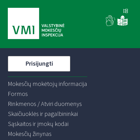
Prisijungti
Mokesčių mokėtojų informacija
Formos
Rinkmenos / Atviri duomenys
Skaičiuoklės ir pagalbininkai
Sąskaitos ir įmokų kodai
Mokesčių žinynas