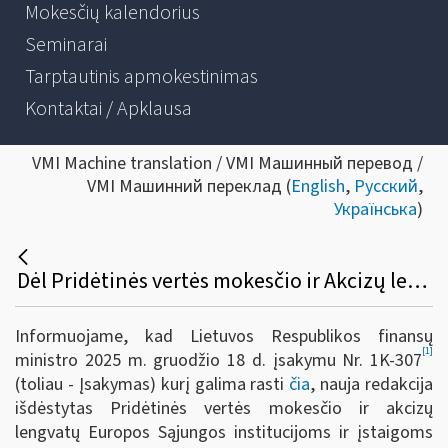
Mokesčių kalendorius
Seminarai
Tarptautinis apmokestinimas
Kontaktai / Apklausa
VMI Machine translation / VMI Машинный перевод /
VMI Машинний переклад (
English
,
Русский
,
Українська
)
Dėl Pridėtinės vertės mokesčio ir Akcizų lengvatų taikymo Europos Sąjungos institucijoms ir įstaigoms
Informuojame, kad Lietuvos Respublikos finansų
[1]
ministro 2025 m. gruodžio 18 d. įsakymu Nr. 1K-307
(toliau - Įsakymas)
kurį galima rasti
čia
, nauja redakcija
išdėstytas Pridėtinės vertės mokesčio ir akcizų
lengvatų Europos Sąjungos institucijoms ir įstaigoms