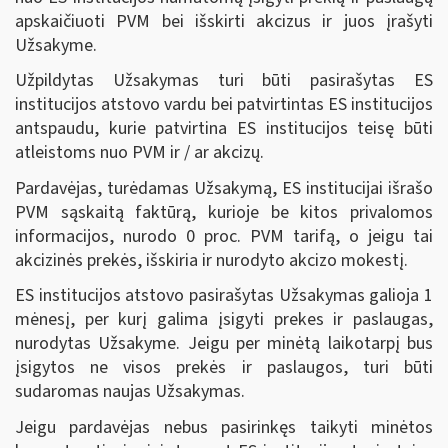
apskaičiuoti PVM bei išskirti akcizus ir juos įrašyti
Užsakyme.
Užpildytas Užsakymas turi būti pasirašytas ES
institucijos atstovo vardu bei patvirtintas ES institucijos
antspaudu, kurie patvirtina ES institucijos teisę būti
atleistoms nuo PVM ir / ar akcizų.
Pardavėjas, turėdamas Užsakymą, ES institucijai išrašo
PVM sąskaitą faktūrą, kurioje be kitos privalomos
informacijos, nurodo 0 proc. PVM tarifą, o jeigu tai
akcizinės prekės, išskiria ir nurodyto akcizo mokestį.
ES institucijos atstovo pasirašytas Užsakymas galioja 1
mėnesį, per kurį galima įsigyti prekes ir paslaugas,
nurodytas Užsakyme. Jeigu per minėtą laikotarpį bus
įsigytos ne visos prekės ir paslaugos, turi būti
sudaromas naujas Užsakymas.
Jeigu pardavėjas nebus pasirinkęs taikyti minėtos