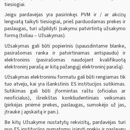
tiesiogiai.
Jeigu pardavėjas yra pasirinkęs PVM ir / ar akcizų
lengvatą taikyti tiesiogiai, prieš parduodamas prekes ir
paslaugas, turi užpildyti Įsakymu patvirtintą užsakymo
formą (toliau – Užsakymas).
Užsakymas gali būti popierinis (spausdintame blanke,
pasirašomas ranka ir patvirtinamas antspaudu) ir
elektroninis (pasirašomas naudojant kvalifikuotą
elektroninį parašą ar kitą pažangųjį elektroninį parašą).
Užsakymas elektroniniu formatu gali būti rengiamas tik
tuo atveju, kai yra išankstinis ES institucijos sutikimas.
Sutikimas gali būti įformintas raštu (oficialus ar
neoficialus), išreikštas konkliudentiniais veiksmais
(pirkėjas priėmė prekes, paslaugas, sumokėjo už jas,
įtraukė į apskaitą ir pan.).
Be kitų Užsakyme nustatytų rekvizitų, pardavėjas turi
nuo ES institucijos numatomų įsigyti prekių ir paslaugų