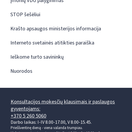
Įmonių VDU palyginimas
STOP šešėliui
Krašto apsaugos ministerijos informacija
Interneto svetainės atitikties paraiška
Ieškome turto savininkų
Nuorodos
Konsultacijos mokesčių klausimais ir paslaugos
gyventojams:
+370 5 260 5060
Darbo laikas: I-IV 8.00-17.00, V 8.00-15.45.
Prieššventinę dieną - viena valanda trumpiau.