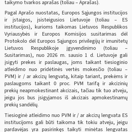
taikymo tvarkos aprašas (toliau – Aprašas).
Pagal Aprašo nuostatas, Europos Sąjungos institucijos
ir įstaigos, įsisteigusios Lietuvoje (toliau – ES
institucijos), kurioms taikomas Lietuvos Respublikos
Vyriausybės ir Europos Komisijos susitarimas dėl
Protokolo dėl Europos Sąjungos privilegijų ir imunitetų
Lietuvos Respublikoje įgyvendinimo (toliau –
Susitarimas), nuo 2026 m. sausio 1 d. Lietuvoje gali
įsigyti prekes ir paslaugas, joms taikant tiesioginio
atleidimo nuo pridėtinės vertės mokesčio (toliau –
PVM) ir / ar akcizų lengvatą, kitaip tariant, prekėms ir
paslaugoms taikant 0 proc. PVM tarifą ir akcizinių
prekių neapmokestinant akcizais, tačiau tik tuo atveju,
jeigu jos bus įsigyjamos iš akcizais apmokestinamų
prekių sandėlių.
Tiesioginė atleidimo nuo PVM ir / ar akcizų lengvata ES
institucijoms gali būti taikoma tik tokiu atveju, jeigu
pardavėjas yra pasirinkęs taikyti minėtas lengvatas