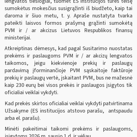
lengvatos tiesiogiai, tuomet ES institucijos turės teisę
sumokėtus mokesčius susigrąžinti iš biudžeto, kaip tai
daroma ir šiuo metu, t. y. Apraše nustatyta tvarka
pateikti laisvos formos prašymą grąžinti sumokėtą
PVM ir / ar akcizus Lietuvos Respublikos finansų
ministerijai.
Atkreiptinas dėmesys, kad pagal Susitarimo nuostatas
prekėms ir paslaugoms PVM ir / ar akcizų lengvatos
taikomos, jeigu kiekvienoje prekių ir paslaugų
pardavimą įforminančioje PVM sąskaitoje faktūroje
prekių ir paslaugų vertė, įskaitant PVM, bus ne mažesnė
kaip 230 eurų bei visos prekės ir paslaugos įsigytos tik
oficialiai veiklai vykdyti.
Kad prekės skirtos oficialiai veiklai vykdyti patvirtinama
Užsakyme (ES institucijos atstovo parašu, antspaudu
arba el. parašu).
Minėti pakeitimai taikomi prekėms ir paslaugoms,
įsigytoms 2026 m. sausio 1 d. ir vėliau.