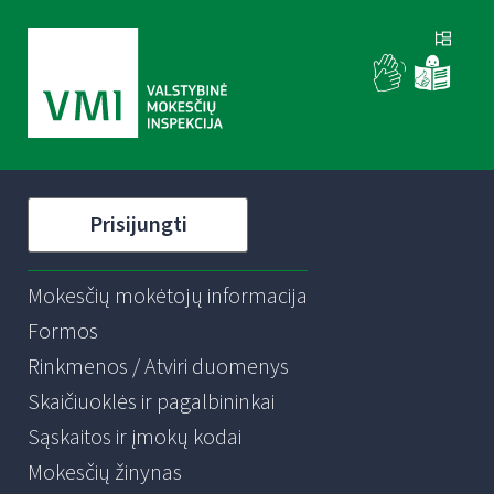
Prisijungti
Mokesčių mokėtojų informacija
Formos
Rinkmenos / Atviri duomenys
Skaičiuoklės ir pagalbininkai
Sąskaitos ir įmokų kodai
Mokesčių žinynas