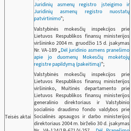
Juridinių asmenų registro įsteigimo ir
Juridinių asmenų registro nuostatų
patvirtinimo
";
Valstybinės mokesčių inspekcijos prie
Lietuvos Respublikos finansų ministerijos
viršininko 2004 m. gruodžio 15 d. įsakymas
Nr. VA-189 „
Dėl juridinio asmens pranešimo
apie jo duomenų Mokesčių mokėtojų
registre papildymą (pakeitimą)
";
Valstybinės mokesčių inspekcijos prie
Lietuvos Respublikos finansų ministerijos
viršininko, Muitinės departamento prie
Lietuvos Respublikos finansų ministerijos
generalinio direktoriaus ir Valstybinio
socialinio draudimo fondo valdybos prie
Socialinės apsaugos ir darbo ministerijos
Teisės aktai
direktoriaus 2004 m. birželio 30 d. įsakymas
Nr. VA-124/1B-671/V-257 „
Dėl Pranešimo