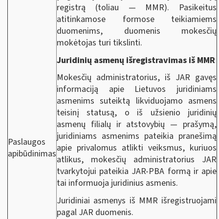
registrą (toliau — MMR). Pasikeitus
atitinkamose formose teikiamiems
duomenims, duomenis mokesčių
mokėtojas turi tikslinti.
Juridinių asmenų išregistravimas iš MMR
Mokesčių administratorius, iš JAR gavęs
informaciją apie Lietuvos juridiniams
asmenims suteiktą likviduojamo asmens
teisinį statusą, o iš užsienio juridinių
asmenų filialų ir atstovybių — prašymą,
juridiniams asmenims pateikia pranešimą
Paslaugos
apie privalomus atlikti veiksmus, kuriuos
apibūdinimas
atlikus, mokesčių administratorius JAR
tvarkytojui pateikia JAR-PBA formą ir apie
tai informuoja juridinius asmenis.
Juridiniai asmenys iš MMR išregistruojami
pagal JAR duomenis.