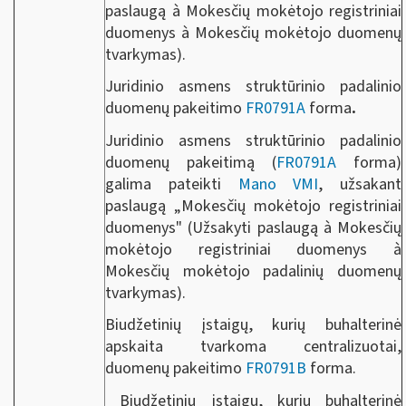
paslaugą à Mokesčių mokėtojo registriniai
duomenys à Mokesčių mokėtojo duomenų
tvarkymas).
Juridinio asmens struktūrinio padalinio
duomenų pakeitimo
FR0791A
forma
.
Juridinio asmens struktūrinio padalinio
duomenų pakeitimą (
FR0791A
forma)
galima pateikti
Mano VMI
, užsakant
paslaugą „Mokesčių mokėtojo registriniai
duomenys" (Užsakyti paslaugą à Mokesčių
mokėtojo registriniai duomenys à
Mokesčių mokėtojo padalinių duomenų
tvarkymas).
Biudžetinių įstaigų, kurių buhalterinė
apskaita tvarkoma centralizuotai,
duomenų pakeitimo
FR0791B
forma.
Biudžetinių įstaigų, kurių buhalterinė