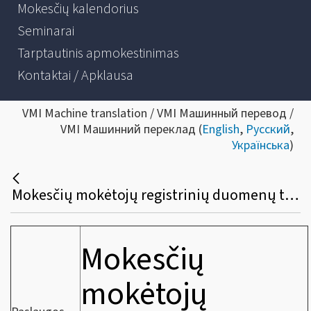
Mokesčių kalendorius
Seminarai
Tarptautinis apmokestinimas
Kontaktai / Apklausa
VMI Machine translation / VMI Машинный перевод /
VMI Машинний переклад (
English
,
Русский
,
Українська
)
Mokesčių mokėtojų registrinių duomenų tvarkymas
Mokesčių
mokėtojų