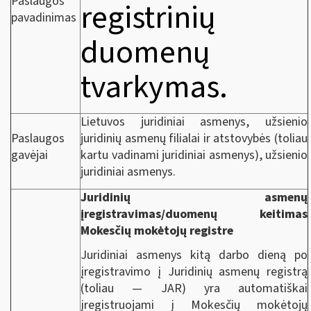
Paslaugos
registrinių
pavadinimas
duomenų
tvarkymas.
Lietuvos juridiniai asmenys, užsienio
Paslaugos
juridinių asmenų filialai ir atstovybės (toliau
gavėjai
kartu vadinami juridiniai asmenys), užsienio
juridiniai asmenys.
Juridinių asmenų
įregistravimas/duomenų keitimas
Mokesčių mokėtojų registre
Juridiniai asmenys kitą darbo dieną po
įregistravimo į Juridinių asmenų registrą
(toliau — JAR) yra automatiškai
įregistruojami į Mokesčių mokėtojų