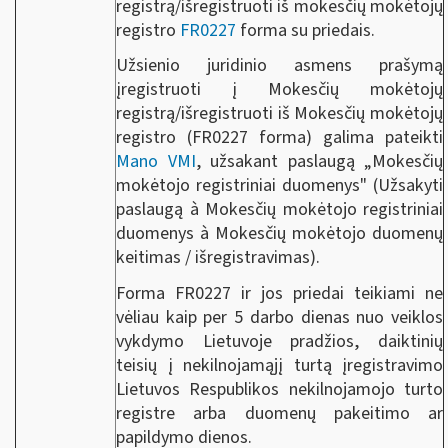
registrą/išregistruoti iš mokesčių mokėtojų
registro
FR0227
forma su priedais.
Užsienio juridinio asmens prašymą
įregistruoti į Mokesčių mokėtojų
registrą/išregistruoti iš Mokesčių mokėtojų
registro (FR0227 forma) galima pateikti
Mano VMI
, užsakant paslaugą „Mokesčių
mokėtojo registriniai duomenys" (Užsakyti
paslaugą à Mokesčių mokėtojo registriniai
duomenys à Mokesčių mokėtojo duomenų
keitimas / išregistravimas).
Forma FR0227 ir jos priedai teikiami ne
vėliau kaip per 5 darbo dienas nuo veiklos
vykdymo Lietuvoje pradžios, daiktinių
teisių į nekilnojamąjį turtą įregistravimo
Lietuvos Respublikos nekilnojamojo turto
registre arba duomenų pakeitimo ar
papildymo dienos.