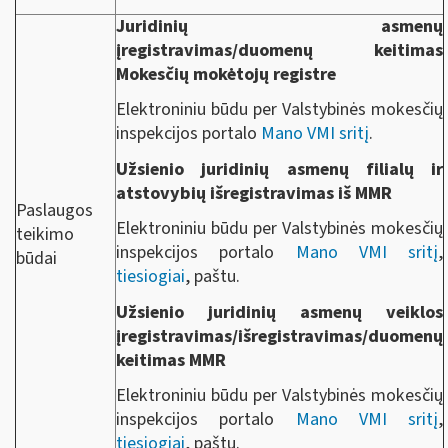
Juridinių asmenų
įregistravimas/duomenų keitimas
Mokesčių mokėtojų registre
Elektroniniu būdu per Valstybinės mokesčių
inspekcijos portalo
Mano VMI sritį
.
Užsienio juridinių asmenų filialų ir
atstovybių išregistravimas iš MMR
Paslaugos
Elektroniniu būdu per Valstybinės mokesčių
teikimo
inspekcijos portalo
Mano VMI sritį
,
būdai
tiesiogiai
, paštu.
Užsienio juridinių asmenų veiklos
įregistravimas/išregistravimas/duomenų
keitimas MMR
Elektroniniu būdu per Valstybinės mokesčių
inspekcijos portalo
Mano VMI sritį
,
tiesiogiai
, paštu.