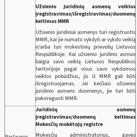
Užsienio juridinių asmenų veiklos
įregistravimas/išregistravimas/duomenų
keitimas MMR
Užsienio juridiniai asmenys turi registruotis
MMR, kai jie numato vykdyti ar vykdo veiklą
ir/arba turi mokestinių prievolių Lietuvos
Respublikoje. Kai užsienio juridinis asmuo
baigia savo veiklą Lietuvos Respublikos
teritorijoje pagal visus savo vykdomos
veiklos pobūdžius, jis iš MMR gali būti
išregistruojamas. Jei keičiasi užsienio
juridinio asmens duomenys, jie turi būti
pakoreguoti MMR.
Juridinių asmenų
įregistravimas/duomenų keitimas
Mokesčių mokėtojų registre
Mokesčių administratorius, gavęs
Paslaugos