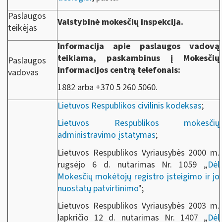
Paslaugos
Valstybinė mokesčių inspekcija.
teikėjas
Informacija apie paslaugos vadovą
teikiama, paskambinus į Mokesčių
Paslaugos
informacijos centrą telefonais:
vadovas
1882 arba +370 5 260 5060.
Lietuvos Respublikos civilinis kodeksas
;
Lietuvos Respublikos mokesčių
administravimo įstatymas
;
Lietuvos Respublikos Vyriausybės 2000 m.
rugsėjo 6 d. nutarimas Nr. 1059 „
Dėl
Mokesčių mokėtojų registro įsteigimo ir jo
nuostatų patvirtinimo
";
Lietuvos Respublikos Vyriausybės 2003 m.
lapkričio 12 d. nutarimas Nr. 1407 „
Dėl