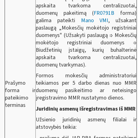
apskaita tvarkoma centralizuotai,
duomenų pakeitimą (
FR0791B
forma)
galima pateikti
Mano VMI
, užsakant
paslaugą „Mokesčių mokėtojo registriniai
duomenys" (Užsakyti paslaugą ⇒ Mokesčių
mokėtojo registriniai duomenys ⇒
Biudžetinių įstaigų, kurių buhalterinė
apskaita tvarkoma centralizuotai,
duomenų tvarkymas).
Formos mokesčių administratoriui
Prašymo
teikiamos per 5 darbo dienas nuo MMR
forma ir
duomenų pasikeitimo ar neteisingo
pateikimo
įregistravimo MMR nustatymo dienos.
terminas
Juridinių asmenų išregistravimas iš MMR
Užsienio juridinių asmenų filialai ir
atstovybės teikia: