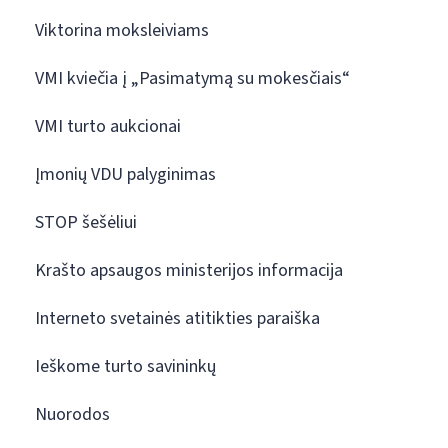
Viktorina moksleiviams
VMI kviečia į „Pasimatymą su mokesčiais“
VMI turto aukcionai
Įmonių VDU palyginimas
STOP šešėliui
Krašto apsaugos ministerijos informacija
Interneto svetainės atitikties paraiška
Ieškome turto savininkų
Nuorodos