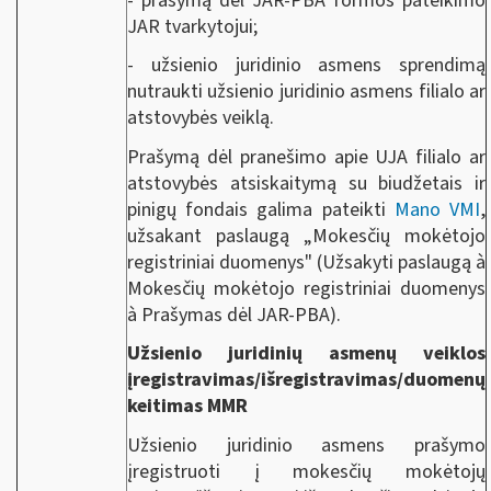
- prašymą dėl JAR-PBA formos pateikimo
JAR tvarkytojui;
- užsienio juridinio asmens sprendimą
nutraukti užsienio juridinio asmens filialo ar
atstovybės veiklą.
Prašymą dėl pranešimo apie UJA filialo ar
atstovybės atsiskaitymą su biudžetais ir
pinigų fondais galima pateikti
Mano VMI
,
užsakant paslaugą „Mokesčių mokėtojo
registriniai duomenys" (Užsakyti paslaugą à
Mokesčių mokėtojo registriniai duomenys
à Prašymas dėl JAR-PBA).
Užsienio juridinių asmenų veiklos
įregistravimas/išregistravimas/duomenų
keitimas MMR
Užsienio juridinio asmens prašymo
įregistruoti į mokesčių mokėtojų