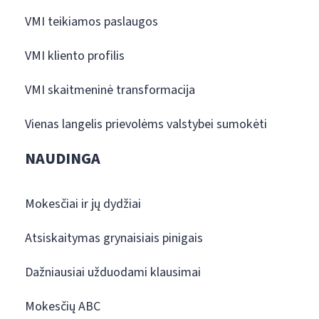
VMI teikiamos paslaugos
VMI kliento profilis
VMI skaitmeninė transformacija
Vienas langelis prievolėms valstybei sumokėti
NAUDINGA
Mokesčiai ir jų dydžiai
Atsiskaitymas grynaisiais pinigais
Dažniausiai užduodami klausimai
Mokesčių ABC