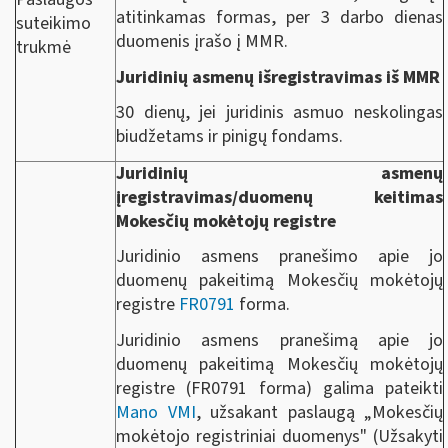
atitinkamas formas, per 3 darbo dienas
suteikimo
duomenis įrašo į MMR.
trukmė
Juridinių asmenų išregistravimas iš MMR
30 dienų, jei juridinis asmuo neskolingas
biudžetams ir pinigų fondams.
Juridinių asmenų
įregistravimas/duomenų keitimas
Mokesčių mokėtojų registre
Juridinio asmens pranešimo apie jo
duomenų pakeitimą Mokesčių mokėtojų
registre
FR0791
forma.
Juridinio asmens pranešimą apie jo
duomenų pakeitimą Mokesčių mokėtojų
registre (FR0791 forma) galima pateikti
Mano VMI
, užsakant paslaugą „Mokesčių
mokėtojo registriniai duomenys" (Užsakyti