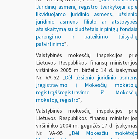
Juridinių asmenų registro tvarkytojui apie
likviduojamo juridinio asmens, užsienio
juridinio asmens filialo ar atstovybės
atsiskaitymą su biudžetais ir pinigų fondais
parengimo ir pateikimo taisyklių
patvirtinimo
";
Valstybinės mokesčių inspekcijos prie
Lietuvos Respublikos finansų ministerijos
viršininko 2005 m. birželio 14 d. įsakymas
Nr. VA-52 „
Dėl užsienio juridinio asmens
įregistravimo į Mokesčių mokėtojų
registrą/išregistravimo iš Mokesčių
mokėtojų registro
";
Valstybinės mokesčių inspekcijos prie
Lietuvos Respublikos finansų ministerijos
viršininko 2004 m. gegužės 17 d. įsakymas
Nr. VA-95 „
Dėl Mokesčių mokėtojo