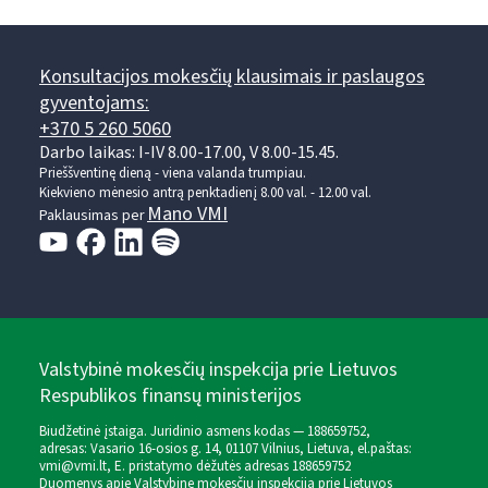
Konsultacijos mokesčių klausimais ir paslaugos
gyventojams:
+370 5 260 5060
Darbo laikas: I-IV 8.00-17.00, V 8.00-15.45.
Prieššventinę dieną - viena valanda trumpiau.
Kiekvieno mėnesio antrą penktadienį 8.00 val. - 12.00 val.
Mano VMI
Paklausimas per
Valstybinė mokesčių inspekcija prie Lietuvos
Respublikos finansų ministerijos
Biudžetinė įstaiga. Juridinio asmens kodas — 188659752,
adresas: Vasario 16-osios g. 14, 01107 Vilnius, Lietuva, el.paštas:
vmi@vmi.lt
, E. pristatymo dėžutės adresas 188659752
Duomenys apie Valstybinę mokesčių inspekciją prie Lietuvos