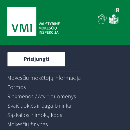
Prisijungti
Mokesčių mokėtojų informacija
Formos
Rinkmenos / Atviri duomenys
Skaičiuoklės ir pagalbininkai
Sąskaitos ir įmokų kodai
Mokesčių žinynas