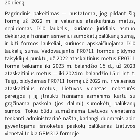
20 dieną.
Pagrindinis pakeitimas — nustatoma, jog pildant šią
formą už 2022 m. ir vėlesnius ataskaitinius metus,
nepildomas D10 laukelis, kuriame juridinis asmuo
deklaruoja fiziniam asmeniui sumokėtų palūkanų sumą,
ir kiti formos laukeliai, kuriuose apskaičiuojama D10
laukelių suma. Vadovaujantis FR0711 formos pildymo
taisyklių 4 punktu, už 2022 ataskaitinius metus FR0711
forma teikiama iki 2023 m. balandžio 15 d., už 2023
ataskaitinius metus — iki 2024 m. balandžio 15 d. ir t. t.
Taigi, pildydamas FR0711 formą už 2022 m. ir vėlesnius
ataskaitinius metus, Lietuvos vienetas nebeturės
pareigos į ją įtraukti fiziniams asmenims kartu su
grąžinama paskola (jos dalimi) sumokėtų palūkanų
sumos. Tokiu būdu sumažinama Lietuvos vienetams
tenkanti administracinė našta, kadangi duomenis apie
gyventojams išmokėtas paskolų palūkanas Lietuvos
vienetai teikia GPM312 formoje.