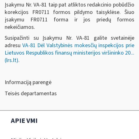
Įsakymu Nr. VA-81 taip pat atliktos redakcinio pobūdžio
korekcijos FR0711 formos pildymo taisyklėse. Šiuo
įsakymu FR0711 forma ir jos priedų formos
nekeičiamos.
Susipažinti su Įsakymu Nr. VA-81 galite svetainėje
adresu
VA-81 Dėl Valstybinės mokesčių inspekcijos prie
Lietuvos Respublikos finansų ministerijos viršininko 20...
(lrs.lt)
.
Informaciją parengė
Teisės departamentas
APIE VMI