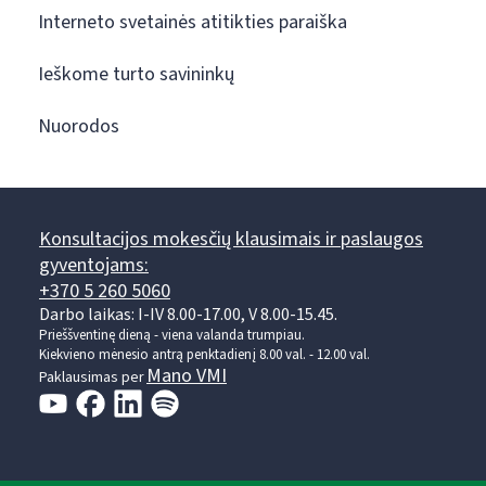
Interneto svetainės atitikties paraiška
Ieškome turto savininkų
Nuorodos
Konsultacijos mokesčių klausimais ir paslaugos
gyventojams:
+370 5 260 5060
Darbo laikas: I-IV 8.00-17.00, V 8.00-15.45.
Prieššventinę dieną - viena valanda trumpiau.
Kiekvieno mėnesio antrą penktadienį 8.00 val. - 12.00 val.
Mano VMI
Paklausimas per