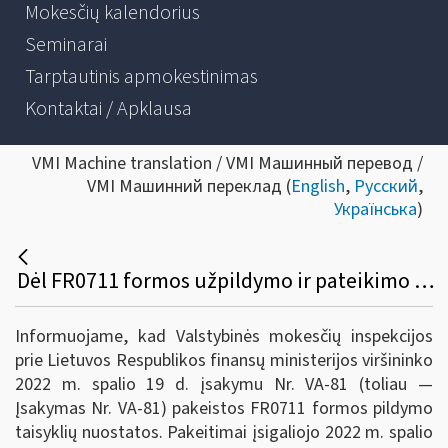
Mokesčių kalendorius
Seminarai
Tarptautinis apmokestinimas
Kontaktai / Apklausa
VMI Machine translation / VMI Машинный перевод /
VMI Машинний переклад (
English
,
Русский
,
Українська
)
Dėl FR0711 formos užpildymo ir pateikimo taisyklių pakeitimo
Informuojame, kad Valstybinės mokesčių inspekcijos
prie Lietuvos Respublikos finansų ministerijos viršininko
2022 m. spalio 19 d. įsakymu Nr. VA-81 (toliau —
Įsakymas Nr. VA-81) pakeistos FR0711 formos pildymo
taisyklių nuostatos. Pakeitimai įsigaliojo 2022 m. spalio