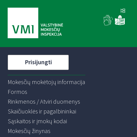
Prisijungti
Mokesčių mokėtojų informacija
Formos
Rinkmenos / Atviri duomenys
Skaičiuoklės ir pagalbininkai
Sąskaitos ir įmokų kodai
Mokesčių žinynas