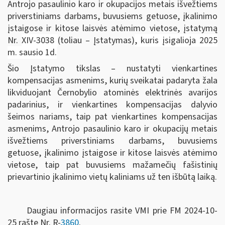
Antrojo pasaulinio karo ir okupacijos metais išvežtiems
priverstiniams darbams, buvusiems getuose, įkalinimo
įstaigose ir kitose laisvės atėmimo vietose, įstatymą
Nr.
XIV-3038
(toliau – Įstatymas)
, kuris įsigalioja 2025
m. sausio 1d.
Šio Įstatymo tikslas – nustatyti vienkartines
kompensacijas asmenims, kurių sveikatai padaryta žala
likviduojant Černobylio atominės elektrinės avarijos
padarinius, ir vienkartines kompensacijas dalyvio
šeimos nariams, taip pat vienkartines kompensacijas
asmenims, Antrojo pasaulinio karo ir okupacijų metais
išvežtiems priverstiniams darbams, buvusiems
getuose, įkalinimo įstaigose ir kitose laisvės atėmimo
vietose, taip pat buvusiems mažamečių fašistinių
prievartinio įkalinimo vietų kaliniams už ten išbūtą laiką.
Daugiau informacijos rasite VMI prie FM 2024-10-
25 rašte Nr. R-
3860
.