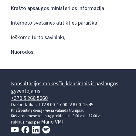
Krašto apsaugos ministerijos informacija
Interneto svetainės atitikties paraiška
Ieškome turto savininkų
Nuorodos
Konsultacijos mokesčių klausimais ir paslaugos
gyventojams:
+370 5 260 5060
Darbo laikas: I-IV 8.00-17.00, V 8.00-15.45.
Prieššventinę dieną - viena valanda trumpiau.
Kiekvieno mėnesio antrą penktadienį 8.00 val. - 12.00 val.
Mano VMI
Paklausimas per