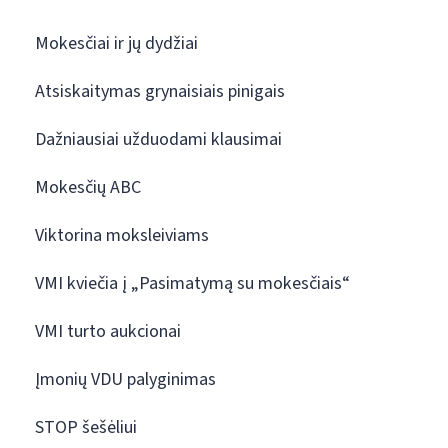
Mokesčiai ir jų dydžiai
Atsiskaitymas grynaisiais pinigais
Dažniausiai užduodami klausimai
Mokesčių ABC
Viktorina moksleiviams
VMI kviečia į „Pasimatymą su mokesčiais“
VMI turto aukcionai
Įmonių VDU palyginimas
STOP šešėliui