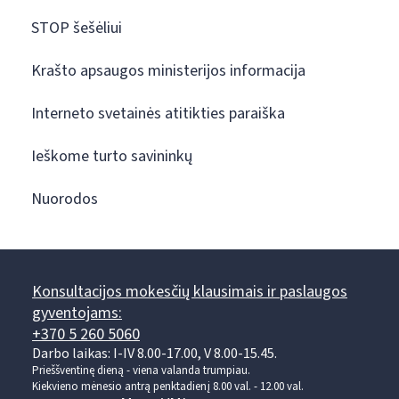
STOP šešėliui
Krašto apsaugos ministerijos informacija
Interneto svetainės atitikties paraiška
Ieškome turto savininkų
Nuorodos
Konsultacijos mokesčių klausimais ir paslaugos
gyventojams:
+370 5 260 5060
Darbo laikas: I-IV 8.00-17.00, V 8.00-15.45.
Prieššventinę dieną - viena valanda trumpiau.
Kiekvieno mėnesio antrą penktadienį 8.00 val. - 12.00 val.