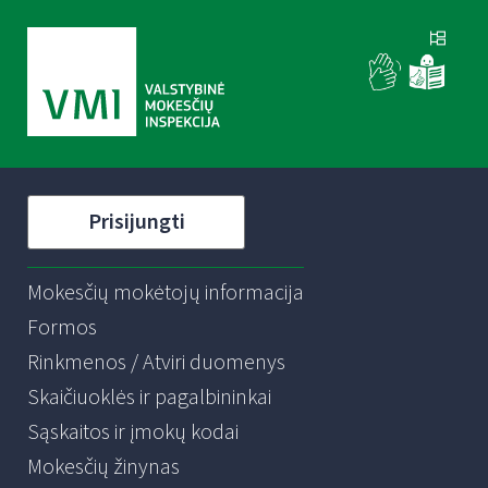
Prisijungti
Mokesčių mokėtojų informacija
Formos
Rinkmenos / Atviri duomenys
Skaičiuoklės ir pagalbininkai
Sąskaitos ir įmokų kodai
Mokesčių žinynas