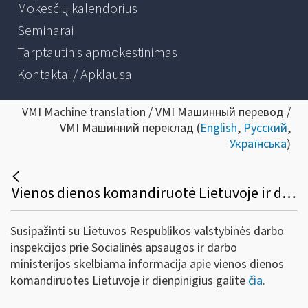
Mokesčių kalendorius
Seminarai
Tarptautinis apmokestinimas
Kontaktai / Apklausa
VMI Machine translation / VMI Машинный перевод /
VMI Машинний переклад (
English
,
Русский
,
Українська
)
Vienos dienos komandiruotė Lietuvoje ir dienpinigiai: kur baigiasi teisė ir prasideda piktnaudžiavimas?
Susipažinti su Lietuvos Respublikos valstybinės darbo
inspekcijos prie Socialinės apsaugos ir darbo
ministerijos skelbiama informacija apie vienos dienos
komandiruotes Lietuvoje ir dienpinigius galite
čia
.