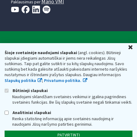
Mano VMI
Paklausimas per
Valstybinė mokesčių inspekcija prie Lietuvos
U
Respublikos finansų ministerijos
Šioje svetainėje naudojami slapukai
(angl. cookies). Būtinieji
slapukai įdiegiami automatiškai ir jiems nėra reikalingas Jūsų
Biudžetinė įstaiga. Juridinio asmens kodas — 188659752,
sutikimas. Taip pat galite sutikti ir su kitų slapukų naudojimu. Savo
adresas: Vasario 16-osios g. 14, 01107 Vilnius, Lietuva, el.paštas:
sutikimą bet kada galėsite atšaukti pakeisdami interneto naršyklės
vmi@vmi.lt
, E. pristatymo dėžutės adresas 188659752
nustatymus ir ištrindami įrašytus slapukus. Daugiau informacijos
Duomenys apie Valstybinę mokesčių inspekciją prie Lietuvos
Slapukų politika
;
Privatumo politika.
Respublikos finansų ministerijos kaupiami ir saugomi Juridinių
asmenų registre
Būtinieji slapukai
Naudojami sklandžiam svetainės veikimui ir įgalina pagrindines
svetainės funkcijas. Be šių slapukų svetainė negali tinkamai veikti.
Analitiniai slapukai
Renka statistinę informaciją apie svetainės naudojimą ir
naudojami Jūsų naršymo patirties gerinimui.
PATVIRTINTI