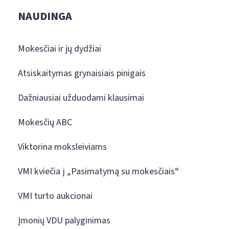
NAUDINGA
Mokesčiai ir jų dydžiai
Atsiskaitymas grynaisiais pinigais
Dažniausiai užduodami klausimai
Mokesčių ABC
Viktorina moksleiviams
VMI kviečia į „Pasimatymą su mokesčiais“
VMI turto aukcionai
Įmonių VDU palyginimas