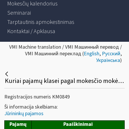
Mokesčių kalendorius
Seminarai
Tarptautinis apmokestinimas
Kontaktai / Apklausa
VMI Machine translation / VMI Машинный перевод /
VMI Машинний переклад (
English
,
Русский
,
Українська
)
Kuriai pajamų klasei pagal mokesčio mokėjimo tvarką priskiriamos jūrininkų (nuolatinių Lietuvos gyventojų) gautos pajamos? Kokiais terminais reikia sumokėti pajamų mokestį nuo jūrininkų gautų pajamų ir kaip šias pajamas deklaruoti?
Registracijos numeris KM0849
Ši informacija skelbiama:
Jūrininkų pajamos
Pajamų
Paaiškinimai