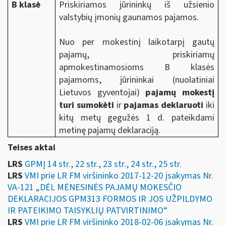
B klasė
Priskiriamos jūrininkų iš užsienio
valstybių įmonių gaunamos pajamos.
Nuo per mokestinį laikotarpį gautų
pajamų, priskiriamų
apmokestinamosioms B klasės
pajamoms, jūrininkai (nuolatiniai
Lietuvos gyventojai)
pajamų mokestį
turi sumokėti
ir
pajamas deklaruoti
iki
kitų metų gegužės 1 d. pateikdami
metinę pajamų deklaraciją.
Teises aktai
LRS
GPMĮ 14 str., 22 str., 23 str., 24 str., 25 str.
LRS
VMI prie LR FM viršininko 2017-12-20 įsakymas Nr.
VA-121 „DĖL MĖNESINĖS PAJAMŲ MOKESČIO
DEKLARACIJOS GPM313 FORMOS IR JOS UŽPILDYMO
IR PATEIKIMO TAISYKLIŲ PATVIRTINIMO“
LRS
VMI prie LR FM viršininko 2018-02-06 įsakymas Nr.