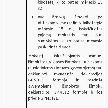
biudžetą iki to paties mėnesio 15
d.;
nuo išmokų, išmokėtų po
atitinkamo mokestinio laikotarpio
mėnesio 15 d., išskaičiuotas
pajamų mokestis turi būti
sumokėtas iki to paties mėnesio
paskutinės dienos.
Mokestį išskaičiuojantis asmuo,
išmokėtas A klasės išmokas jūrininkams
(nuolatiniams Lietuvos gyventojams) turi
deklaruoti mėnesinės deklaracijos
GPM313 formoje ir metinės
gyventojams išmokėtų išmokų
deklaracijos GPM312 formoje ir jos
priede GPM312L.