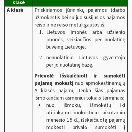
klasė
A klasė
Priskiriamos jūrininkų pajamos (darbo
užmokestis bei su juo susijusios pajamos
reiso ir ne reiso metu) gautos iš:
Lietuvos įmonės arba užsienio
įmonės, veikiančios per nuolatinę
buveinę Lietuvoje;
nenuolatinio Lietuvos gyventojo
per jo nuolatinę bazę.
Prievolė išskaičiuoti ir sumokėti
pajamų mokestį
nuo apmokestinamųjų
A klasės pajamų tenka
šias pajamas
išmokančiam asmeniui tokiais terminais:
nuo išmokų, išmokėtų iki
atitinkamo mokestinio laikotarpio
mėnesio 15 d., išskaičiuotą pajamų
mokestį privalo sumokėti į