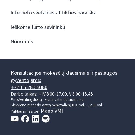
Interneto svetainės atitikties paraiška
Ieškome turto savininkų
Nuorodos
Konsultacijos mokesčių klausimais ir paslaugos
gyventojams:
+370 5 260 5060
Darbo laikas: I-IV 8.00-17.00, V 8.00-15.45.
Prieššventinę dieną - viena valanda trumpiau.
Kiekvieno mėnesio antrą penktadienį 8.00 val. - 12.00 val.
Mano VMI
Paklausimas per