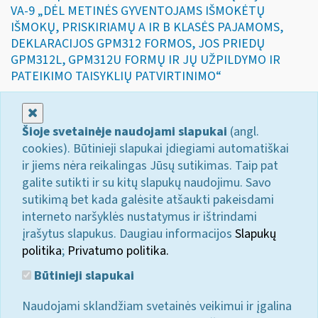
VA-9 „DĖL METINĖS GYVENTOJAMS IŠMOKĖTŲ
IŠMOKŲ, PRISKIRIAMŲ A IR B KLASĖS PAJAMOMS,
DEKLARACIJOS GPM312 FORMOS, JOS PRIEDŲ
GPM312L, GPM312U FORMŲ IR JŲ UŽPILDYMO IR
PATEIKIMO TAISYKLIŲ PATVIRTINIMO“
Uždaryti
Šioje svetainėje naudojami slapukai
(angl.
cookies). Būtinieji slapukai įdiegiami automatiškai
ir jiems nėra reikalingas Jūsų sutikimas. Taip pat
galite sutikti ir su kitų slapukų naudojimu. Savo
sutikimą bet kada galėsite atšaukti pakeisdami
interneto naršyklės nustatymus ir ištrindami
įrašytus slapukus. Daugiau informacijos
Slapukų
politika
;
Privatumo politika.
Būtinieji slapukai
Naudojami sklandžiam svetainės veikimui ir įgalina