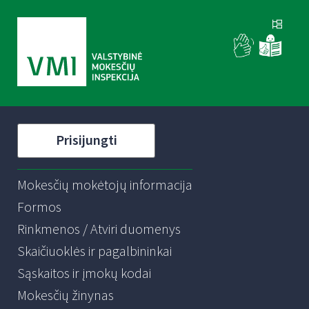
Prisijungti
Mokesčių mokėtojų informacija
Formos
Rinkmenos / Atviri duomenys
Skaičiuoklės ir pagalbininkai
Sąskaitos ir įmokų kodai
Mokesčių žinynas