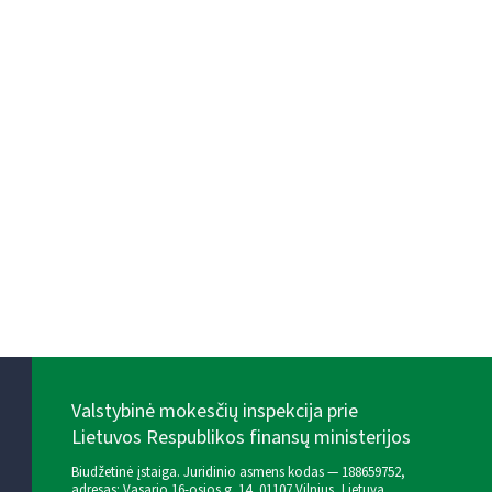
Valstybinė mokesčių inspekcija prie
Lietuvos Respublikos finansų ministerijos
Biudžetinė įstaiga. Juridinio asmens kodas — 188659752,
adresas: Vasario 16-osios g. 14, 01107 Vilnius, Lietuva,