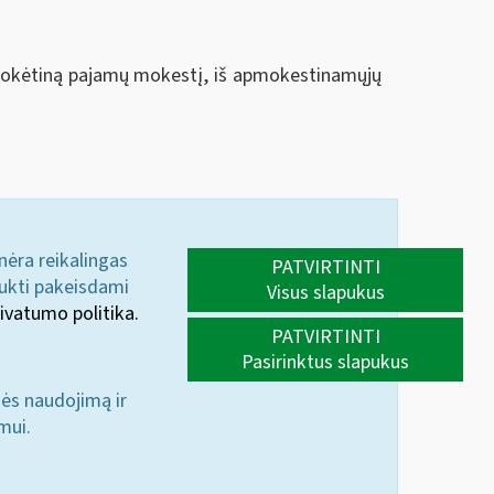
 mokėtiną pajamų mokestį, iš apmokestinamųjų
 nėra reikalingas
PATVIRTINTI
aukti pakeisdami
Visus slapukus
ivatumo politika.
PATVIRTINTI
Pasirinktus slapukus
nės naudojimą ir
mui.