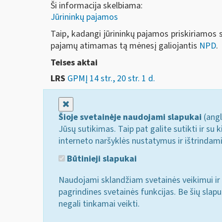
Ši informacija skelbiama:
Jūrininkų pajamos
Taip, kadangi jūrininkų pajamos priskiriamo
pajamų atimamas tą mėnesį galiojantis
NPD
.
Teises aktai
LRS
GPMĮ 14 str., 20 str. 1 d.
Uždaryti
Šioje svetainėje naudojami slapukai
(angl
Jūsų sutikimas. Taip pat galite sutikti ir s
interneto naršyklės nustatymus ir ištrindam
Būtinieji slapukai
Naudojami sklandžiam svetainės veikimui ir 
pagrindines svetainės funkcijas. Be šių slap
negali tinkamai veikti.