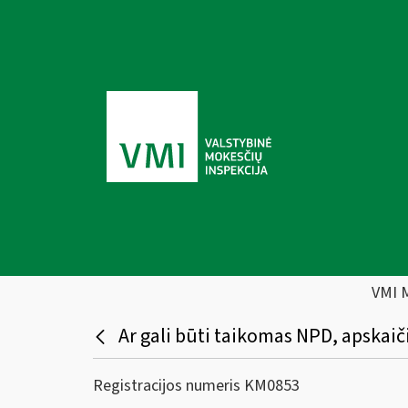
VMI 
Ar gali būti taikomas NPD, apska
Registracijos numeris KM0853