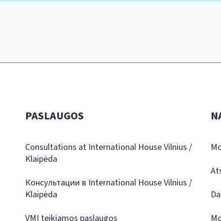
PASLAUGOS
N
Consultations at International House Vilnius /
Mo
Klaipėda
At
Консультации в International House Vilnius /
Klaipėda
Da
VMI teikiamos paslaugos
Mo