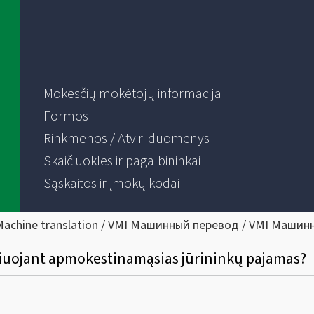
Mokesčių mokėtojų informacija
Formos
Rinkmenos / Atviri duomenys
Skaičiuoklės ir pagalbininkai
Sąskaitos ir įmokų kodai
Machine translation / VMI Машинный перевод / VMI Машин
ičiuojant apmokestinamąsias jūrininkų pajamas?