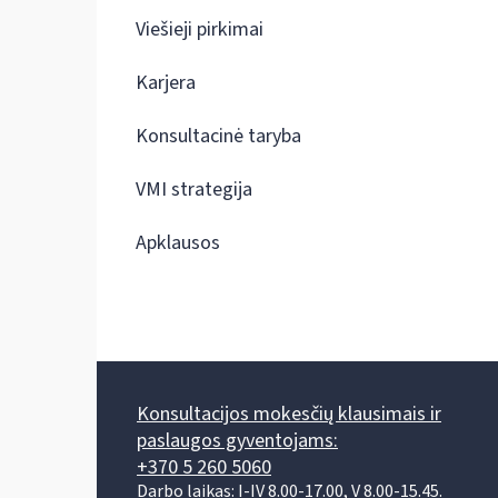
Viešieji pirkimai
Karjera
Konsultacinė taryba
VMI strategija
Apklausos
Konsultacijos mokesčių klausimais ir
paslaugos gyventojams:
+370 5 260 5060
Darbo laikas: I-IV 8.00-17.00, V 8.00-15.45.