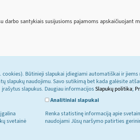
s su darbo santykiais susijusioms pajamoms apskaičiuojant
. cookies). Būtinieji slapukai įdiegiami automatiškai ir jiems
u kitų slapukų naudojimu. Savo sutikimą bet kada galėsite atš
i įrašytus slapukus. Daugiau informacijos
Slapukų politika
;
Pr
Analitiniai slapukai
įgalina
Renka statistinę informaciją apie svetai
ukų svetainė
naudojami Jūsų naršymo patirties gerini