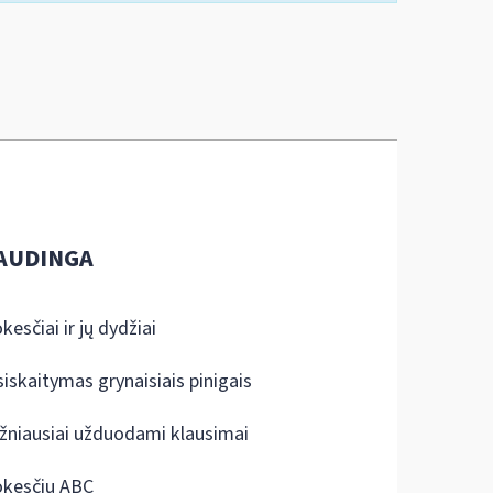
AUDINGA
kesčiai ir jų dydžiai
siskaitymas grynaisiais pinigais
žniausiai užduodami klausimai
kesčių ABC