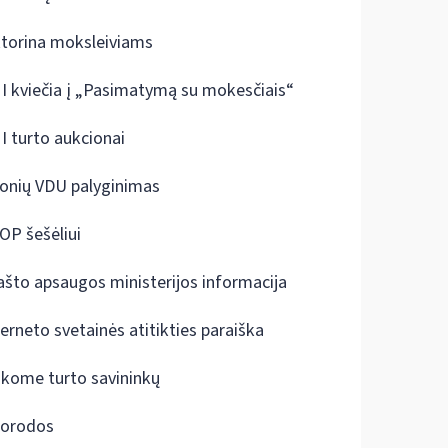
ktorina moksleiviams
I kviečia į „Pasimatymą su mokesčiais“
I turto aukcionai
onių VDU palyginimas
OP šešėliui
ašto apsaugos ministerijos informacija
terneto svetainės atitikties paraiška
škome turto savininkų
orodos