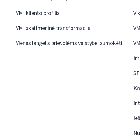
VMI kliento profilis
Vi
VMI skaitmeninė transformacija
VM
Vienas langelis prievolėms valstybei sumokėti
VM
Įm
ST
Kr
In
Ie
Nu