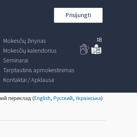
Prisijungti
Mokesčių žinynas
Mokesčių kalendorius
Seminarai
Tarptautinis apmokestinimas
Kontaktai / Apklausa
ний переклад (
English
,
Русский
,
Українська
)