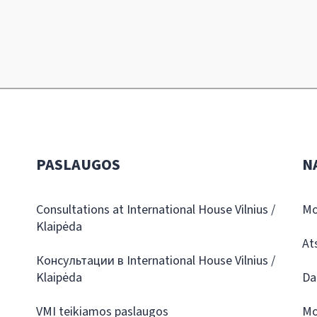
PASLAUGOS
N
Consultations at International House Vilnius /
Mo
Klaipėda
At
Консультации в International House Vilnius /
Klaipėda
Da
VMI teikiamos paslaugos
Mo