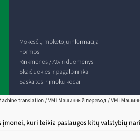
Mokesčių mokėtojų informacija
Formos
Rinkmenos / Atviri duomenys
Skaičiuoklės ir pagalbininkai
Sąskaitos ir įmokų kodai
Machine translation / VMI Машинный перевод / VMI Машин