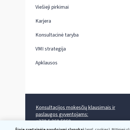
Viešieji pirkimai
Karjera
Konsultacinė taryba
VMI strategija
Apklausos
Konsultacijos mokesčių klausimais ir
paslaugos gyventojams:
+370 5 260 5060
Darbo laikas: I-IV 8.00-17.00, V 8.00-15.45.
Šioje svetainėje naudojami slapukai
(angl. cookies). Būtinieji s