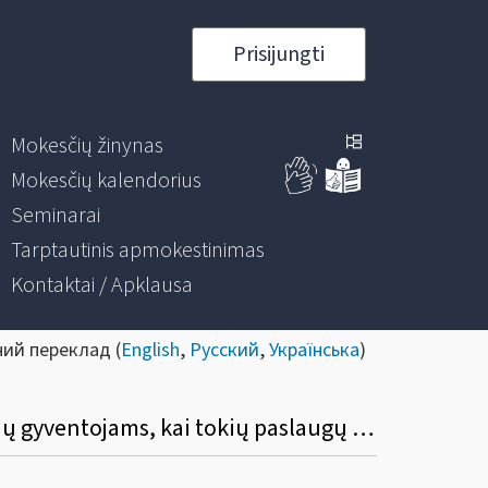
Prisijungti
Mokesčių žinynas
Mokesčių kalendorius
Seminarai
Tarptautinis apmokestinimas
Kontaktai / Apklausa
ний переклад (
English
,
Русский
,
Українська
)
23. Kurią OSS schemą rinktis Lietuvos įmonei, kuri teikia paslaugos kitų valstybių narių gyventojams, kai tokių paslaugų suteikimo vieta yra kita valstybė narė?