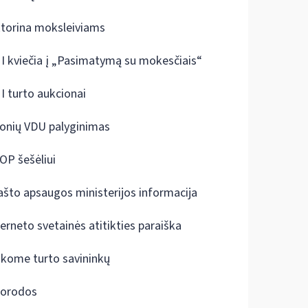
ktorina moksleiviams
I kviečia į „Pasimatymą su mokesčiais“
I turto aukcionai
onių VDU palyginimas
OP šešėliui
ašto apsaugos ministerijos informacija
terneto svetainės atitikties paraiška
škome turto savininkų
orodos