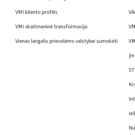
VMI kliento profilis
Vi
VMI skaitmeninė transformacija
VM
Vienas langelis prievolėms valstybei sumokėti
VM
Įm
ST
Kr
In
Ie
Nu