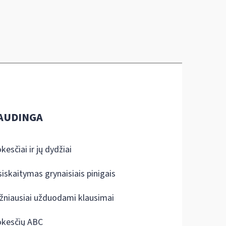
AUDINGA
kesčiai ir jų dydžiai
siskaitymas grynaisiais pinigais
žniausiai užduodami klausimai
kesčių ABC