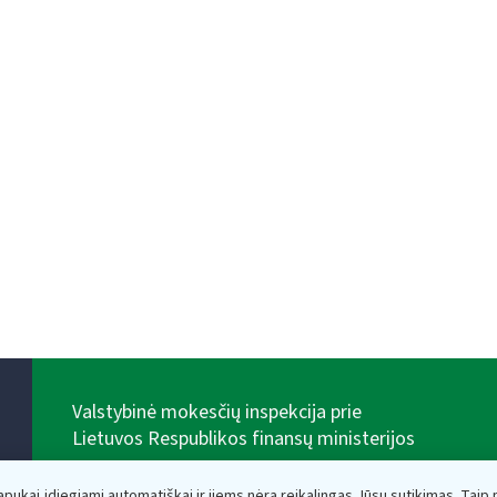
Valstybinė mokesčių inspekcija prie
Lietuvos Respublikos finansų ministerijos
Biudžetinė įstaiga. Juridinio asmens kodas — 188659752,
adresas: Vasario 16-osios g. 14, 01107 Vilnius, Lietuva,
lapukai įdiegiami automatiškai ir jiems nėra reikalingas Jūsų sutikimas. Taip pa