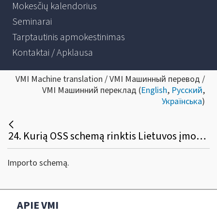
Mokesčių kalendorius
Seminarai
Tarptautinis apmokestinimas
Kontaktai / Apklausa
VMI Machine translation / VMI Машинный перевод /
VMI Машинний переклад (
English
,
Русский
,
Українська
)
24. Kurią OSS schemą rinktis Lietuvos įmonei, kuri verčiasi nuotoline prekyba iš trečiųjų teritorijų ar trečiųjų valstybių importuojamomis prekėmis?
Importo schemą.
APIE VMI