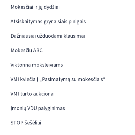
Mokesčiai ir jų dydžiai
Atsiskaitymas grynaisiais pinigais
Dažniausiai užduodami klausimai
Mokesčių ABC
Viktorina moksleiviams
VMI kviečia į „Pasimatymą su mokesčiais“
VMI turto aukcionai
Įmonių VDU palyginimas
STOP šešėliui