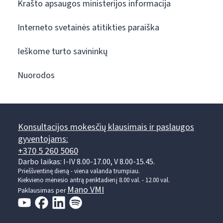
Krašto apsaugos ministerijos informacija
Interneto svetainės atitikties paraiška
Ieškome turto savininkų
Nuorodos
Konsultacijos mokesčių klausimais ir paslaugos
gyventojams:
+370 5 260 5060
Darbo laikas: I-IV 8.00-17.00, V 8.00-15.45.
Prieššventinę dieną - viena valanda trumpiau.
Kiekvieno mėnesio antrą penktadienį 8.00 val. - 12.00 val.
Mano VMI
Paklausimas per