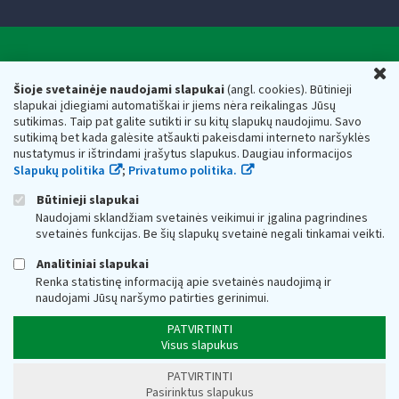
Valstybinė mokesčių inspekcija prie Lietuvos
U
Respublikos finansų ministerijos
Šioje svetainėje naudojami slapukai
(angl. cookies). Būtinieji
slapukai įdiegiami automatiškai ir jiems nėra reikalingas Jūsų
Biudžetinė įstaiga. Juridinio asmens kodas — 188659752,
sutikimas. Taip pat galite sutikti ir su kitų slapukų naudojimu. Savo
adresas: Vasario 16-osios g. 14, 01107 Vilnius, Lietuva, el.paštas:
sutikimą bet kada galėsite atšaukti pakeisdami interneto naršyklės
vmi@vmi.lt
, E. pristatymo dėžutės adresas 188659752
nustatymus ir ištrindami įrašytus slapukus. Daugiau informacijos
Duomenys apie Valstybinę mokesčių inspekciją prie Lietuvos
Slapukų politika
;
Privatumo politika.
Respublikos finansų ministerijos kaupiami ir saugomi Juridinių
asmenų registre
Būtinieji slapukai
Naudojami sklandžiam svetainės veikimui ir įgalina pagrindines
svetainės funkcijas. Be šių slapukų svetainė negali tinkamai veikti.
Analitiniai slapukai
Renka statistinę informaciją apie svetainės naudojimą ir
naudojami Jūsų naršymo patirties gerinimui.
PATVIRTINTI
Visus slapukus
PATVIRTINTI
Pasirinktus slapukus