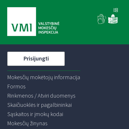
Prisijungti
Mokesčių mokėtojų informacija
Formos
Rinkmenos / Atviri duomenys
Skaičiuoklės ir pagalbininkai
Sąskaitos ir įmokų kodai
Mokesčių žinynas