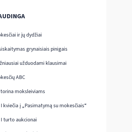
AUDINGA
kesčiai ir jų dydžiai
siskaitymas grynaisiais pinigais
žniausiai užduodami klausimai
kesčių ABC
ktorina moksleiviams
I kviečia į „Pasimatymą su mokesčiais“
I turto aukcionai