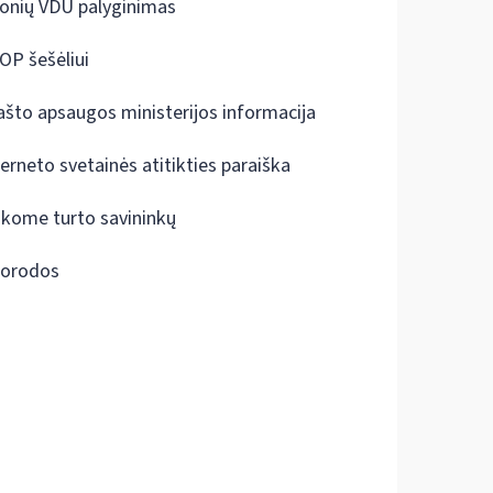
onių VDU palyginimas
OP šešėliui
ašto apsaugos ministerijos informacija
terneto svetainės atitikties paraiška
škome turto savininkų
orodos