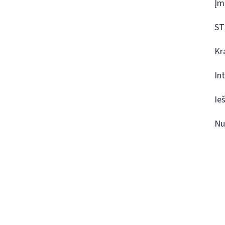
Įm
ST
Kr
In
Ie
Nu