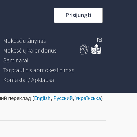
Prisijungti
Mokesčių žinynas
Mokesčių kalendorius
Seminarai
Tarptautinis apmokestinimas
Kontaktai / Apklausa
ний переклад (
English
,
Русский
,
Українська
)