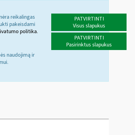
 nėra reikalingas
PATVIRTINTI
aukti pakeisdami
Visus slapukus
ivatumo politika.
PATVIRTINTI
Pasirinktus slapukus
nės naudojimą ir
mui.