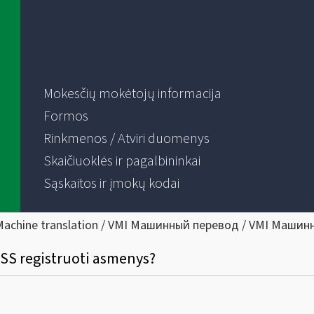
Mokesčių mokėtojų informacija
Formos
Rinkmenos / Atviri duomenys
Skaičiuoklės ir pagalbininkai
Sąskaitos ir įmokų kodai
Machine translation / VMI Машинный перевод / VMI Машин
 OSS registruoti asmenys?