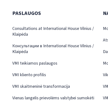
PASLAUGOS
N
Consultations at International House Vilnius /
Mo
Klaipėda
At
Консультации в International House Vilnius /
Klaipėda
Da
VMI teikiamos paslaugos
Mo
VMI kliento profilis
Vi
VMI skaitmeninė transformacija
VM
Vienas langelis prievolėms valstybei sumokėti
VM