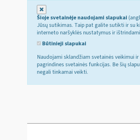
Uždaryti
Šioje svetainėje naudojami slapukai
(angl
Jūsų sutikimas. Taip pat galite sutikti ir s
interneto naršyklės nustatymus ir ištrindam
Būtinieji slapukai
Naudojami sklandžiam svetainės veikimui ir 
pagrindines svetainės funkcijas. Be šių slap
negali tinkamai veikti.