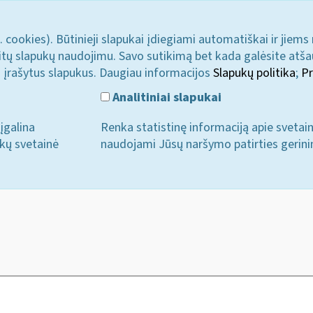
. cookies). Būtinieji slapukai įdiegiami automatiškai ir jiems
u kitų slapukų naudojimu. Savo sutikimą bet kada galėsite atš
i įrašytus slapukus. Daugiau informacijos
Slapukų politika
;
Pr
Analitiniai slapukai
įgalina
Renka statistinę informaciją apie svetai
ukų svetainė
naudojami Jūsų naršymo patirties gerini