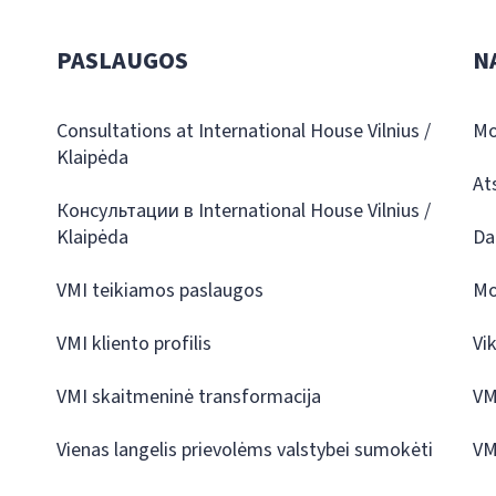
PASLAUGOS
N
Consultations at International House Vilnius /
Mo
Klaipėda
At
Консультации в International House Vilnius /
Klaipėda
Da
VMI teikiamos paslaugos
Mo
VMI kliento profilis
Vi
VMI skaitmeninė transformacija
VM
Vienas langelis prievolėms valstybei sumokėti
VM