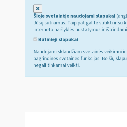
Uždaryti
Šioje svetainėje naudojami slapukai
(angl
Jūsų sutikimas. Taip pat galite sutikti ir s
interneto naršyklės nustatymus ir ištrindam
Būtinieji slapukai
Naudojami sklandžiam svetainės veikimui ir 
pagrindines svetainės funkcijas. Be šių slap
negali tinkamai veikti.