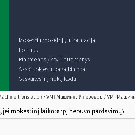
Mokesčių mokėtojų informacija
Formos
Rinkmenos / Atviri duomenys
Skaičiuoklės ir pagalbininkai
Sąskaitos ir įmokų kodai
Machine translation / VMI Машинный перевод / VMI Машин
as, jei mokestinį laikotarpį nebuvo pardavimų?