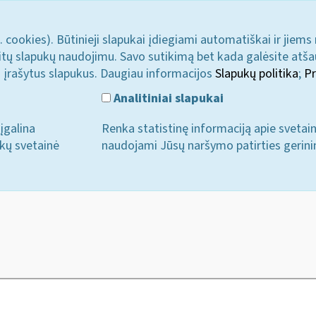
. cookies). Būtinieji slapukai įdiegiami automatiškai ir jiems
u kitų slapukų naudojimu. Savo sutikimą bet kada galėsite atš
i įrašytus slapukus. Daugiau informacijos
Slapukų politika
;
Pr
Analitiniai slapukai
įgalina
Renka statistinę informaciją apie svetai
ukų svetainė
naudojami Jūsų naršymo patirties gerini