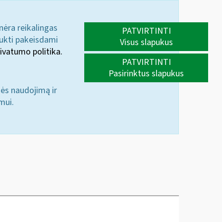
 nėra reikalingas
PATVIRTINTI
aukti pakeisdami
Visus slapukus
ivatumo politika.
PATVIRTINTI
Pasirinktus slapukus
nės naudojimą ir
mui.