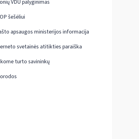
onių VDU palyginimas
OP šešėliui
ašto apsaugos ministerijos informacija
terneto svetainės atitikties paraiška
škome turto savininkų
orodos