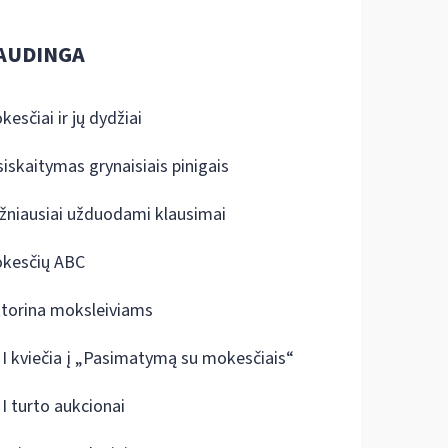
AUDINGA
kesčiai ir jų dydžiai
siskaitymas grynaisiais pinigais
žniausiai užduodami klausimai
kesčių ABC
ktorina moksleiviams
I kviečia į „Pasimatymą su mokesčiais“
I turto aukcionai