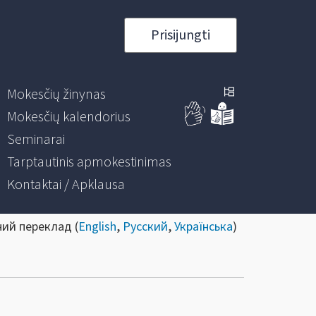
Prisijungti
Mokesčių žinynas
Mokesčių kalendorius
Seminarai
Tarptautinis apmokestinimas
Kontaktai / Apklausa
ний переклад (
English
,
Русский
,
Українська
)