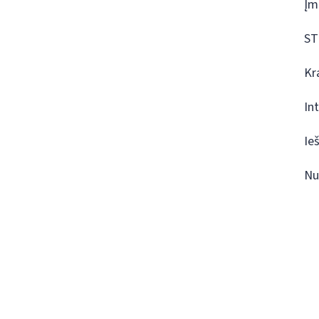
Įm
ST
Kr
In
Ie
Nu