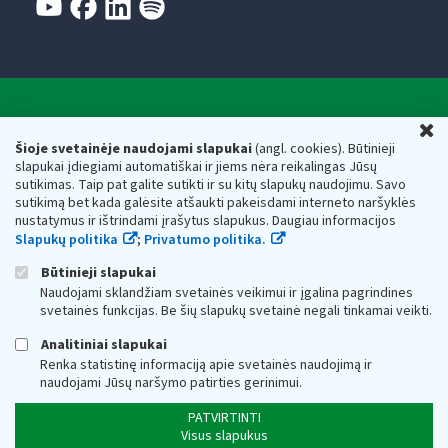
Valstybinė mokesčių inspekcija prie Lietuvos
U
Respublikos finansų ministerijos
Šioje svetainėje naudojami slapukai
(angl. cookies). Būtinieji
slapukai įdiegiami automatiškai ir jiems nėra reikalingas Jūsų
Biudžetinė įstaiga. Juridinio asmens kodas — 188659752,
sutikimas. Taip pat galite sutikti ir su kitų slapukų naudojimu. Savo
adresas: Vasario 16-osios g. 14, 01107 Vilnius, Lietuva, el.paštas:
sutikimą bet kada galėsite atšaukti pakeisdami interneto naršyklės
vmi@vmi.lt
, E. pristatymo dėžutės adresas 188659752
nustatymus ir ištrindami įrašytus slapukus. Daugiau informacijos
Duomenys apie Valstybinę mokesčių inspekciją prie Lietuvos
Slapukų politika
;
Privatumo politika.
Respublikos finansų ministerijos kaupiami ir saugomi Juridinių
asmenų registre
Būtinieji slapukai
Naudojami sklandžiam svetainės veikimui ir įgalina pagrindines
svetainės funkcijas. Be šių slapukų svetainė negali tinkamai veikti.
Analitiniai slapukai
Renka statistinę informaciją apie svetainės naudojimą ir
naudojami Jūsų naršymo patirties gerinimui.
PATVIRTINTI
Visus slapukus