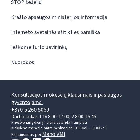
STOP šešėliui
Krašto apsaugos ministerijos informacija
Interneto svetainės atitikties paraiška
Ieškome turto savininkų
Nuorodos
Konsultacijos mokesčių klausimais ir paslaugos
gyventojams:
+370 5 260 5060
Darbo laikas: I-IV 8.00-17.00, V 8.00-15.45.
Prieššventinę dieną - viena valanda trumpiau.
Kiekvieno mėnesio antrą penktadienį 8.00 val. - 12.00 val.
Mano VMI
Paklausimas per