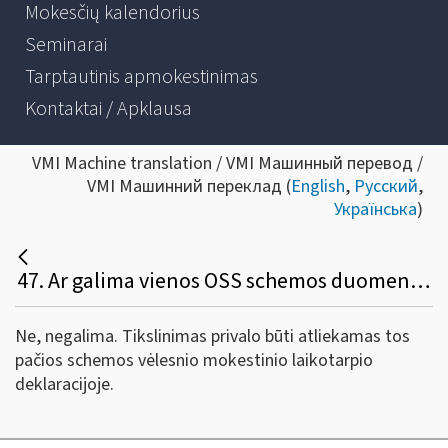
Mokesčių kalendorius
Seminarai
Tarptautinis apmokestinimas
Kontaktai / Apklausa
VMI Machine translation / VMI Машинный перевод /
VMI Машинний переклад (
English
,
Русский
,
Українська
)
47. Ar galima vienos OSS schemos duomenis tikslinti kitos OSS schemos deklaracijoje (pvz., OSS ES schemos deklaracijos duomenis tikslinti OSS Importo schemos deklaracijoje)?
Ne, negalima. Tikslinimas privalo būti atliekamas tos
pačios schemos vėlesnio mokestinio laikotarpio
deklaracijoje.