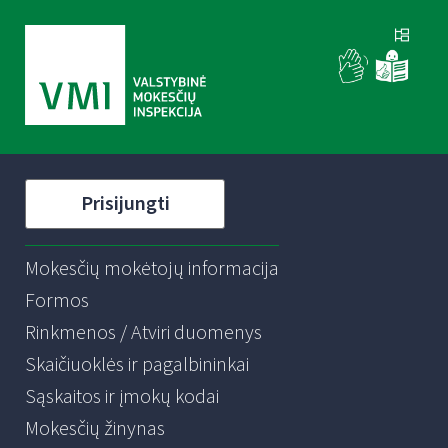
Prisijungti
Mokesčių mokėtojų informacija
Formos
Rinkmenos / Atviri duomenys
Skaičiuoklės ir pagalbininkai
Sąskaitos ir įmokų kodai
Mokesčių žinynas