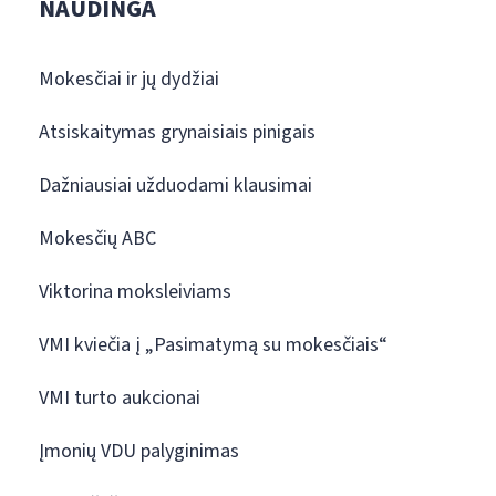
NAUDINGA
Mokesčiai ir jų dydžiai
Atsiskaitymas grynaisiais pinigais
Dažniausiai užduodami klausimai
Mokesčių ABC
Viktorina moksleiviams
VMI kviečia į „Pasimatymą su mokesčiais“
VMI turto aukcionai
Įmonių VDU palyginimas