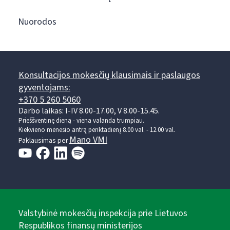
Nuorodos
Konsultacijos mokesčių klausimais ir paslaugos
gyventojams:
+370 5 260 5060
Darbo laikas: I-IV 8.00-17.00, V 8.00-15.45.
Prieššventinę dieną - viena valanda trumpiau.
Kiekvieno mėnesio antrą penktadienį 8.00 val. - 12.00 val.
Mano VMI
Paklausimas per
Valstybinė mokesčių inspekcija prie Lietuvos
Respublikos finansų ministerijos