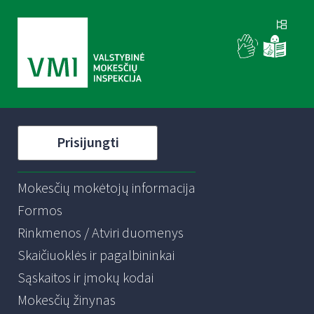
Prisijungti
Mokesčių mokėtojų informacija
Formos
Rinkmenos / Atviri duomenys
Skaičiuoklės ir pagalbininkai
Sąskaitos ir įmokų kodai
Mokesčių žinynas