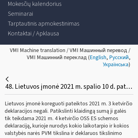
Mokesčių kalendorius
Seminarai
Tarptautinis apmokestinimas
Kontaktai / Apklausa
VMI Machine translation / VMI Машинный перевод /
VMI Машинний переклад (
English
,
Русский
,
Українська
)
48. Lietuvos įmonė 2021 m. spalio 10 d. pateikė OSS ES schemos 2021 m. 3 ketvirčio deklaraciją. 2021 m. spalio 15 d. Lietuvos įmonė pastebėjo, jog deklaracijoje padarė klaidą, vietoje 100 eurų, nurodydama 1000 eurų. Kaip ir kada Lietuvos įmonė gali patikslinti deklaraciją?
Lietuvos įmonė koreguoti pateiktos 2021 m. 3 ketvirčio
deklaracijos negali. Patikslinti klaidingą sumą ji galės
tik teikdama 2021 m. 4 ketvirčio OSS ES schemos
deklaraciją, kurioje nurodys kokio laikotarpio ir kokios
valstybės narės PVM tikslina ir deklaruos tikslinimo