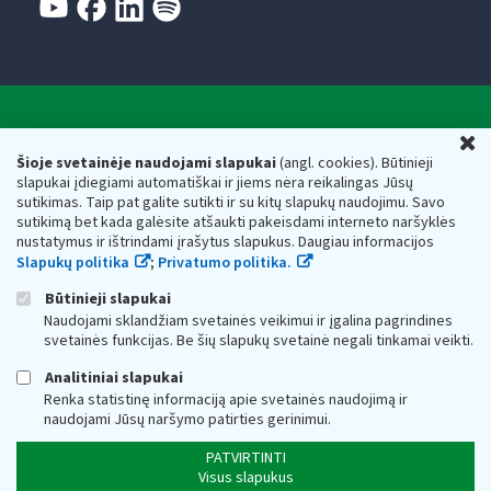
Valstybinė mokesčių inspekcija prie Lietuvos
U
Respublikos finansų ministerijos
Šioje svetainėje naudojami slapukai
(angl. cookies). Būtinieji
slapukai įdiegiami automatiškai ir jiems nėra reikalingas Jūsų
Biudžetinė įstaiga. Juridinio asmens kodas — 188659752,
sutikimas. Taip pat galite sutikti ir su kitų slapukų naudojimu. Savo
adresas: Vasario 16-osios g. 14, 01107 Vilnius, Lietuva, el.paštas:
sutikimą bet kada galėsite atšaukti pakeisdami interneto naršyklės
vmi@vmi.lt
, E. pristatymo dėžutės adresas 188659752
nustatymus ir ištrindami įrašytus slapukus. Daugiau informacijos
Duomenys apie Valstybinę mokesčių inspekciją prie Lietuvos
Slapukų politika
;
Privatumo politika.
Respublikos finansų ministerijos kaupiami ir saugomi Juridinių
asmenų registre
Būtinieji slapukai
Naudojami sklandžiam svetainės veikimui ir įgalina pagrindines
svetainės funkcijas. Be šių slapukų svetainė negali tinkamai veikti.
Analitiniai slapukai
Renka statistinę informaciją apie svetainės naudojimą ir
naudojami Jūsų naršymo patirties gerinimui.
PATVIRTINTI
Visus slapukus