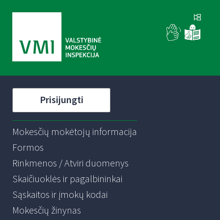
Prisijungti
Mokesčių mokėtojų informacija
Formos
Rinkmenos / Atviri duomenys
Skaičiuoklės ir pagalbininkai
Sąskaitos ir įmokų kodai
Mokesčių žinynas