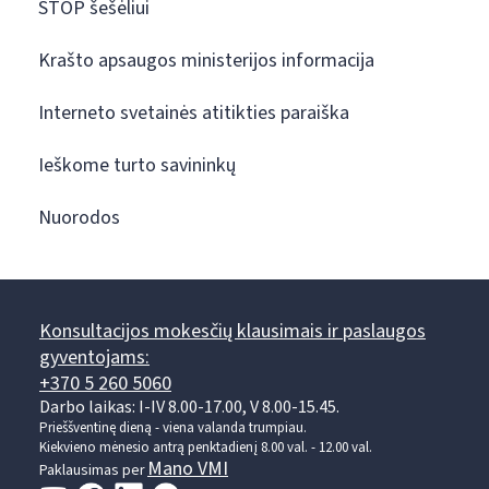
STOP šešėliui
Krašto apsaugos ministerijos informacija
Interneto svetainės atitikties paraiška
Ieškome turto savininkų
Nuorodos
Konsultacijos mokesčių klausimais ir paslaugos
gyventojams:
+370 5 260 5060
Darbo laikas: I-IV 8.00-17.00, V 8.00-15.45.
Prieššventinę dieną - viena valanda trumpiau.
Kiekvieno mėnesio antrą penktadienį 8.00 val. - 12.00 val.
Mano VMI
Paklausimas per