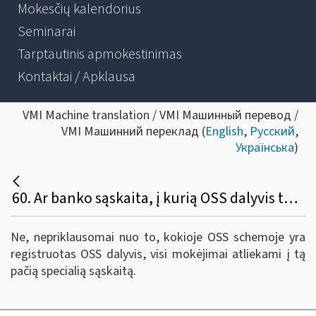
Mokesčių kalendorius
Seminarai
Tarptautinis apmokestinimas
Kontaktai / Apklausa
VMI Machine translation / VMI Машинный перевод /
VMI Машинний переклад (
English
,
Русский
,
Українська
)
60. Ar banko sąskaita, į kurią OSS dalyvis turi sumokėti PVM, priklauso nuo OSS naudojamos schemos?
Ne, nepriklausomai nuo to, kokioje OSS schemoje yra
registruotas OSS dalyvis, visi mokėjimai atliekami į tą
pačią specialią sąskaitą.