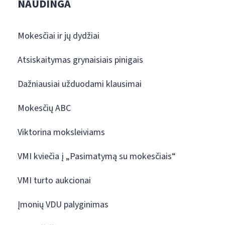
NAUDINGA
Mokesčiai ir jų dydžiai
Atsiskaitymas grynaisiais pinigais
Dažniausiai užduodami klausimai
Mokesčių ABC
Viktorina moksleiviams
VMI kviečia į „Pasimatymą su mokesčiais“
VMI turto aukcionai
Įmonių VDU palyginimas