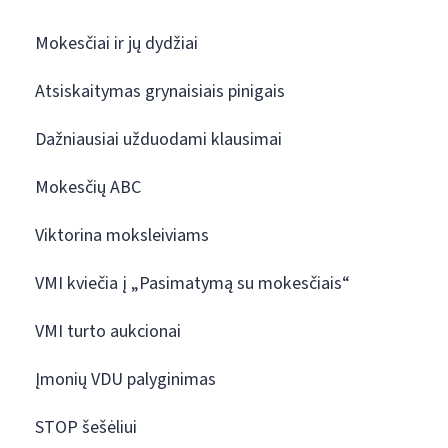
Mokesčiai ir jų dydžiai
Atsiskaitymas grynaisiais pinigais
Dažniausiai užduodami klausimai
Mokesčių ABC
Viktorina moksleiviams
VMI kviečia į „Pasimatymą su mokesčiais“
VMI turto aukcionai
Įmonių VDU palyginimas
STOP šešėliui