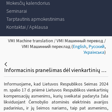
Mokesčių kalendorius
Seminarai
Tarptautinis apmokestinimas
Kontaktai / Apklausa
VMI Machine translation / VMI Машинный перевод /
VMI Машинний переклад (
English
,
Русский
,
Українська
)
Informacinis pranešimas dėl vienkartinių kompensacijų asmenims, kurių sveikatai padaryta žala likviduojant Černobylio AE avarijos padarinius, ir jų šeimos nariams, taip pat asmenims, antrojo pasaulinio karo ir okupacijų metais išvežtiems priverstiniams darbams, buvusiems getuose, įkalinimo įstaigose ir kitose laisvės atėmimo vietose, įstatymo priėmimo
Informuojame, kad Lietuvos Respublikos Seimas 2024
m. spalio 17 d. priėmė Lietuvos Respublikos vienkartinių
kompensacijų asmenims, kurių sveikatai padaryta žala
likviduojant Černobylio atominės elektrinės avarijos
padarinius, ir jų šeimos nariams, taip pat asmenims,