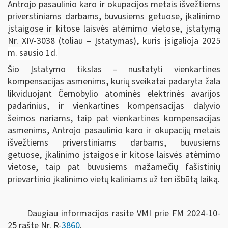
Antrojo pasaulinio karo ir okupacijos metais išvežtiems
priverstiniams darbams, buvusiems getuose, įkalinimo
įstaigose ir kitose laisvės atėmimo vietose, įstatymą
Nr.
XIV-3038
(toliau – Įstatymas)
, kuris įsigalioja 2025
m. sausio 1d.
Šio Įstatymo tikslas – nustatyti vienkartines
kompensacijas asmenims, kurių sveikatai padaryta žala
likviduojant Černobylio atominės elektrinės avarijos
padarinius, ir vienkartines kompensacijas dalyvio
šeimos nariams, taip pat vienkartines kompensacijas
asmenims, Antrojo pasaulinio karo ir okupacijų metais
išvežtiems priverstiniams darbams, buvusiems
getuose, įkalinimo įstaigose ir kitose laisvės atėmimo
vietose, taip pat buvusiems mažamečių fašistinių
prievartinio įkalinimo vietų kaliniams už ten išbūtą laiką.
Daugiau informacijos rasite VMI prie FM 2024-10-
25 rašte Nr. R-
3860
.