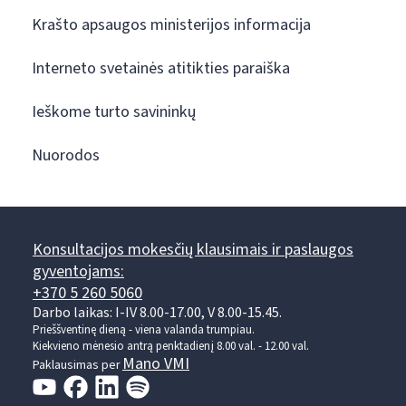
Krašto apsaugos ministerijos informacija
Interneto svetainės atitikties paraiška
Ieškome turto savininkų
Nuorodos
Konsultacijos mokesčių klausimais ir paslaugos
gyventojams:
+370 5 260 5060
Darbo laikas: I-IV 8.00-17.00, V 8.00-15.45.
Prieššventinę dieną - viena valanda trumpiau.
Kiekvieno mėnesio antrą penktadienį 8.00 val. - 12.00 val.
Mano VMI
Paklausimas per