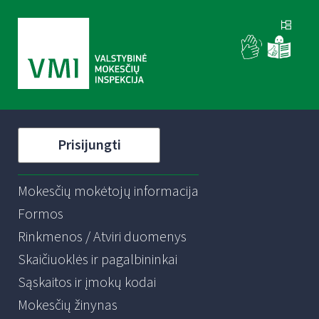
Prisijungti
Mokesčių mokėtojų informacija
Formos
Rinkmenos / Atviri duomenys
Skaičiuoklės ir pagalbininkai
Sąskaitos ir įmokų kodai
Mokesčių žinynas