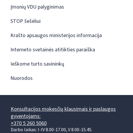
Įmonių VDU palyginimas
STOP šešėliui
Krašto apsaugos ministerijos informacija
Interneto svetainės atitikties paraiška
Ieškome turto savininkų
Nuorodos
Konsultacijos mokesčių klausimais ir paslaugos
gyventojams:
+370 5 260 5060
Darbo laikas: I-IV 8.00-17.00, V 8.00-15.45.