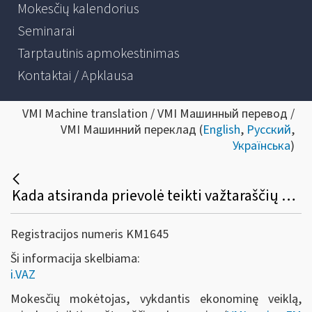
Mokesčių kalendorius
Seminarai
Tarptautinis apmokestinimas
Kontaktai / Apklausa
VMI Machine translation / VMI Машинный перевод /
VMI Машинний переклад (
English
,
Русский
,
Українська
)
Kada atsiranda prievolė teikti važtaraščių duomenis, jeigu bendra atlygio suma už vykdant ekonominę veiklą šalies teritorijoje patiektas prekes ir / arba suteiktas paslaugas per metus (paskutiniuosius 12 mėn.) viršijo 45 000 Eur sumą?
Registracijos numeris KM1645
Ši informacija skelbiama:
i.VAZ
Mokesčių mokėtojas, vykdantis ekonominę veiklą,