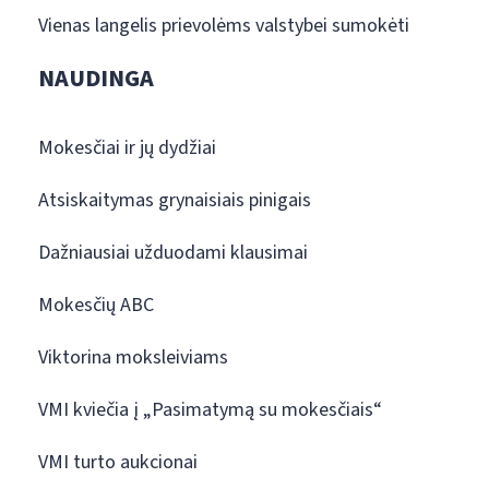
Vienas langelis prievolėms valstybei sumokėti
NAUDINGA
Mokesčiai ir jų dydžiai
Atsiskaitymas grynaisiais pinigais
Dažniausiai užduodami klausimai
Mokesčių ABC
Viktorina moksleiviams
VMI kviečia į „Pasimatymą su mokesčiais“
VMI turto aukcionai