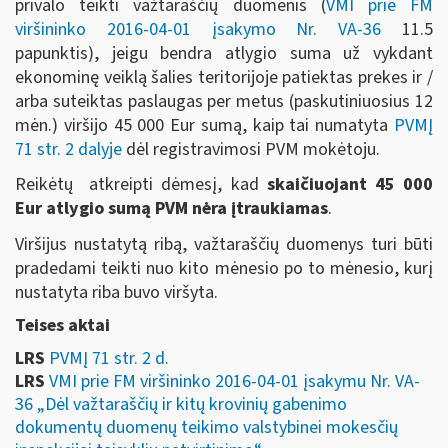
privalo teikti važtaraščių duomenis (
VMI prie FM
viršininko 2016-04-01 įsakymo Nr. VA-36
11.5
papunktis), jeigu bendra atlygio suma už vykdant
ekonominę veiklą šalies teritorijoje patiektas prekes ir /
arba suteiktas paslaugas per metus (paskutiniuosius 12
mėn.) viršijo 45 000 Eur sumą, kaip tai numatyta
PVMĮ
71 str. 2 dalyje
dėl registravimosi PVM mokėtoju.
Reikėtų atkreipti dėmesį, kad
skaičiuojant 45 000
Eur atlygio sumą PVM nėra įtraukiamas
.
Viršijus nustatytą ribą, važtaraščių duomenys turi būti
pradedami teikti nuo kito mėnesio po to mėnesio, kurį
nustatyta riba buvo viršyta.
Teises aktai
LRS
PVMĮ 71 str. 2 d.
LRS
VMI prie FM viršininko 2016-04-01 įsakymu Nr. VA-
36 „Dėl važtaraščių ir kitų krovinių gabenimo
dokumentų duomenų teikimo valstybinei mokesčių