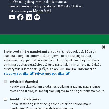
Prieššventinę dieną - viena valanda trumpiau.
Kiekvieno mėnesio antrą penktadienį 8.00 val. - 12.00 val.
Mano VMI
Paklausimas per
Valstybinė mokesčių inspekcija prie Lietuvos
U
Respublikos finansų ministerijos
Šioje svetainėje naudojami slapukai
(angl. cookies). Būtinieji
slapukai įdiegiami automatiškai ir jiems nėra reikalingas Jūsų
Biudžetinė įstaiga. Juridinio asmens kodas — 188659752,
sutikimas. Taip pat galite sutikti ir su kitų slapukų naudojimu. Savo
adresas: Vasario 16-osios g. 14, 01107 Vilnius, Lietuva, el.paštas:
sutikimą bet kada galėsite atšaukti pakeisdami interneto naršyklės
vmi@vmi.lt
, E. pristatymo dėžutės adresas 188659752
nustatymus ir ištrindami įrašytus slapukus. Daugiau informacijos
Duomenys apie Valstybinę mokesčių inspekciją prie Lietuvos
Slapukų politika
;
Privatumo politika.
Respublikos finansų ministerijos kaupiami ir saugomi Juridinių
asmenų registre
Būtinieji slapukai
Naudojami sklandžiam svetainės veikimui ir įgalina pagrindines
svetainės funkcijas. Be šių slapukų svetainė negali tinkamai veikti.
Analitiniai slapukai
Renka statistinę informaciją apie svetainės naudojimą ir
naudojami Jūsų naršymo patirties gerinimui.