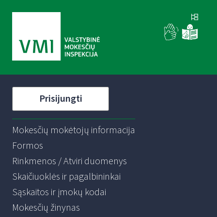
Prisijungti
Mokesčių mokėtojų informacija
Formos
Rinkmenos / Atviri duomenys
Skaičiuoklės ir pagalbininkai
Sąskaitos ir įmokų kodai
Mokesčių žinynas