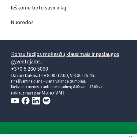
Ieškome turto savininkų
Nuorodos
Konsultacijos mokesčių klausimais ir paslaugos
gyventojams:
+370 5 260 5060
Darbo laikas: I-IV 8.00-17.00, V 8.00-15.45.
Prieššventinę dieną - viena valanda trumpiau.
Kiekvieno mėnesio antrą penktadienį 8.00 val. - 12.00 val.
Mano VMI
Paklausimas per
Valstybinė mokesčių inspekcija prie Lietuvos