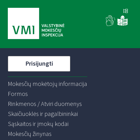
Prisijungti
Mokesčių mokėtojų informacija
Formos
Rinkmenos / Atviri duomenys
Skaičiuoklės ir pagalbininkai
Sąskaitos ir įmokų kodai
Mokesčių žinynas