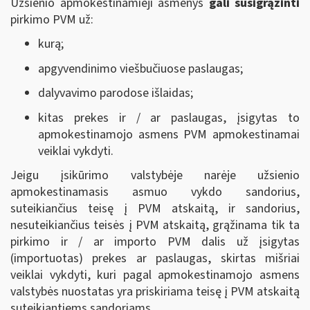
Užsienio apmokestinamieji asmenys
gali susigrąžinti
pirkimo PVM už:
kurą;
apgyvendinimo viešbučiuose paslaugas;
dalyvavimo parodose išlaidas;
kitas prekes ir / ar paslaugas, įsigytas to
apmokestinamojo asmens PVM apmokestinamai
veiklai vykdyti.
Jeigu įsikūrimo valstybėje narėje užsienio
apmokestinamasis asmuo vykdo sandorius,
suteikiančius teisę į PVM atskaitą, ir sandorius,
nesuteikiančius teisės į PVM atskaitą, grąžinama tik ta
pirkimo ir / ar importo PVM dalis už įsigytas
(importuotas) prekes ar paslaugas, skirtas mišriai
veiklai vykdyti, kuri pagal apmokestinamojo asmens
valstybės nuostatas yra priskiriama teisę į PVM atskaitą
suteikiantiems sandoriams.