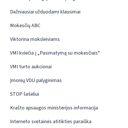
Dažniausiai užduodami klausimai
Mokesčių ABC
Viktorina moksleiviams
VMI kviečia į „Pasimatymą su mokesčiais“
VMI turto aukcionai
Įmonių VDU palyginimas
STOP šešėliui
Krašto apsaugos ministerijos informacija
Interneto svetainės atitikties paraiška