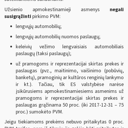
Užsienio apmokestinamieji asmenys
negali
susigrąžinti
pirkimo PVM:
lengvųjų automobilių;
lengvųjų automobilių nuomos paslaugų;
keleivių vežimo lengvaisiais automobiliais
paslaugų (taksi paslaugų);
už pramogoms ir reprezentacijai skirtas prekes ir
paslaugas (pvz., maitinimo, vaišinimo (pobūvių,
banketų), pramoginių ar kultūros renginių lankymo
ir kt.). Tačiau, tik ES valstybėse narėse
įsikūrusiems apmokestinamiesiems asmenims už
pramogoms ir reprezentacijai skirtas prekes ir
paslaugas grąžinama 50 proc. (iki 2017-12-31 – 75
proc.) sumokėto PVM.
Jeigu tiekiamoms prekėms nebuvo pritaikytas 0 proc.