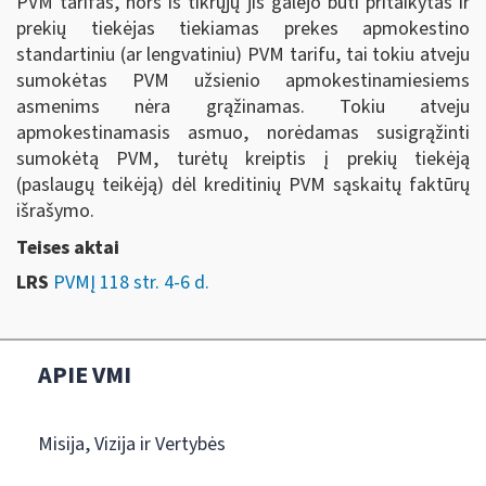
PVM tarifas, nors iš tikrųjų jis galėjo būti pritaikytas ir
prekių tiekėjas tiekiamas prekes apmokestino
standartiniu (ar lengvatiniu) PVM tarifu, tai tokiu atveju
sumokėtas PVM užsienio apmokestinamiesiems
asmenims nėra grąžinamas. Tokiu atveju
apmokestinamasis asmuo, norėdamas susigrąžinti
sumokėtą PVM, turėtų kreiptis į prekių tiekėją
(paslaugų teikėją) dėl kreditinių PVM sąskaitų faktūrų
išrašymo.
Teises aktai
LRS
PVMĮ 118 str. 4-6 d.
APIE VMI
Misija, Vizija ir Vertybės