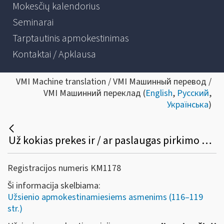
Mokesčių kalendorius
Seminarai
Tarptautinis apmokestinimas
Kontaktai / Apklausa
VMI Machine translation / VMI Машинный перевод /
VMI Машинний переклад (
English
,
Русский
,
Українська
)
Už kokias prekes ir / ar paslaugas pirkimo PVM grąžinamas / negrąžinamas?
Registracijos numeris KM1178
Ši informacija skelbiama:
Užsienio apmokestinamiesiems asmenims (116–119
str.)