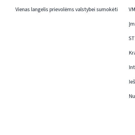
Vienas langelis prievolėms valstybei sumokėti
VM
Įm
ST
Kr
In
Ie
Nu