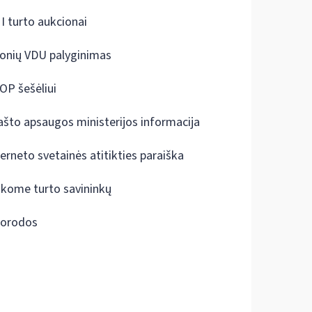
I turto aukcionai
onių VDU palyginimas
OP šešėliui
ašto apsaugos ministerijos informacija
terneto svetainės atitikties paraiška
škome turto savininkų
orodos