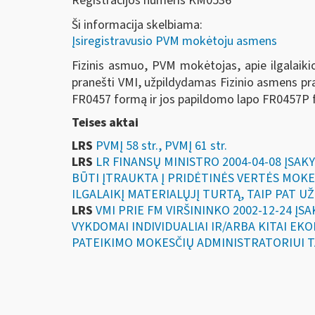
Registracijos numeris KM0536
Ši informacija skelbiama:
Įsiregistravusio PVM mokėtoju asmens
Fizinis asmuo, PVM mokėtojas, apie ilgalaikio m
pranešti VMI, užpildydamas Fizinio asmens prane
FR0457 formą ir jos papildomo lapo FR0457P 
Teises aktai
LRS
PVMĮ 58 str., PVMĮ 61 str.
LRS
LR FINANSŲ MINISTRO 2004-04-08 ĮSAK
BŪTI ĮTRAUKTA Į PRIDĖTINĖS VERTĖS MOKE
ILGALAIKĮ MATERIALŲJĮ TURTĄ, TAIP PAT U
LRS
VMI PRIE FM VIRŠININKO 2002-12-24 ĮS
VYKDOMAI INDIVIDUALIAI IR/ARBA KITAI E
PATEIKIMO MOKESČIŲ ADMINISTRATORIUI T