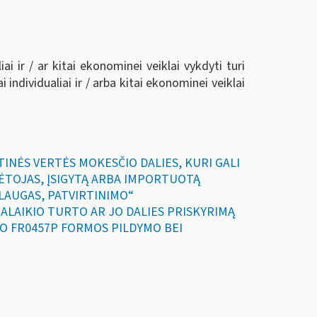
ai ir / ar kitai ekonominei veiklai vykdyti turi
individualiai ir / arba kitai ekonominei veiklai
TINĖS VERTĖS MOKESČIO DALIES, KURI GALI
KĖTOJAS, ĮSIGYTĄ ARBA IMPORTUOTĄ
SLAUGAS, PATVIRTINIMO“
LGALAIKIO TURTO AR JO DALIES PRISKYRIMĄ
PO FR0457P FORMOS PILDYMO BEI