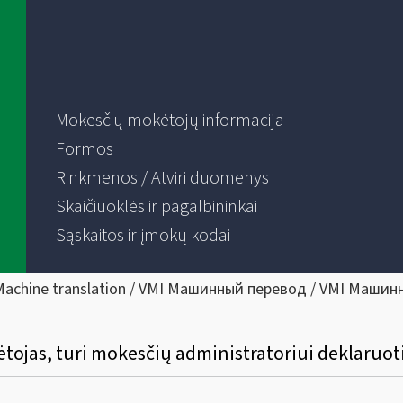
Mokesčių mokėtojų informacija
Formos
Rinkmenos / Atviri duomenys
Skaičiuoklės ir pagalbininkai
Sąskaitos ir įmokų kodai
Machine translation / VMI Машинный перевод / VMI Машин