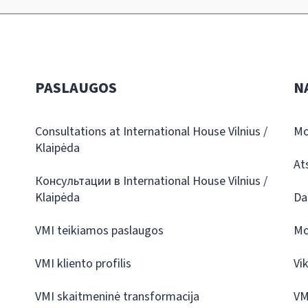
PASLAUGOS
N
Consultations at International House Vilnius /
Mo
Klaipėda
At
Консультации в International House Vilnius /
Klaipėda
Da
VMI teikiamos paslaugos
Mo
VMI kliento profilis
Vi
VMI skaitmeninė transformacija
VM