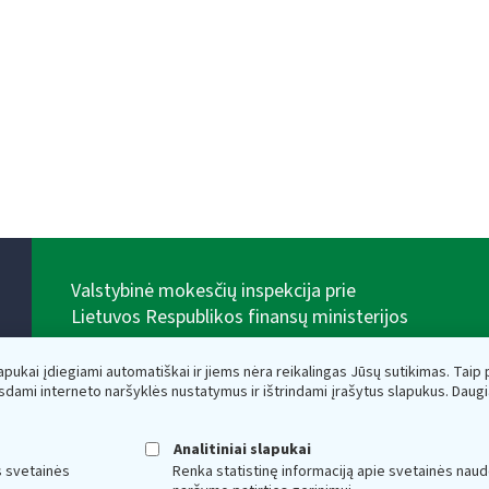
Valstybinė mokesčių inspekcija prie
Lietuvos Respublikos finansų ministerijos
Biudžetinė įstaiga. Juridinio asmens kodas — 188659752,
adresas: Vasario 16-osios g. 14, 01107 Vilnius, Lietuva,
lapukai įdiegiami automatiškai ir jiems nėra reikalingas Jūsų sutikimas. Taip pa
el.paštas:
vmi@vmi.lt
, E. pristatymo dėžutės adresas
sdami interneto naršyklės nustatymus ir ištrindami įrašytus slapukus. Daug
188659752
Duomenys apie Valstybinę mokesčių inspekciją prie
Lietuvos Respublikos finansų ministerijos kaupiami ir
Analitiniai slapukai
saugomi Juridinių asmenų registre
s svetainės
Renka statistinę informaciją apie svetainės naud