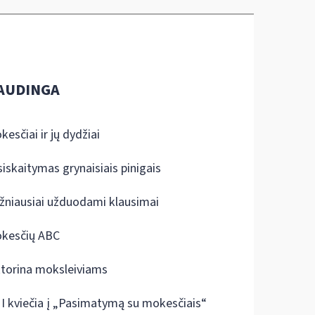
AUDINGA
kesčiai ir jų dydžiai
siskaitymas grynaisiais pinigais
žniausiai užduodami klausimai
kesčių ABC
ktorina moksleiviams
I kviečia į „Pasimatymą su mokesčiais“