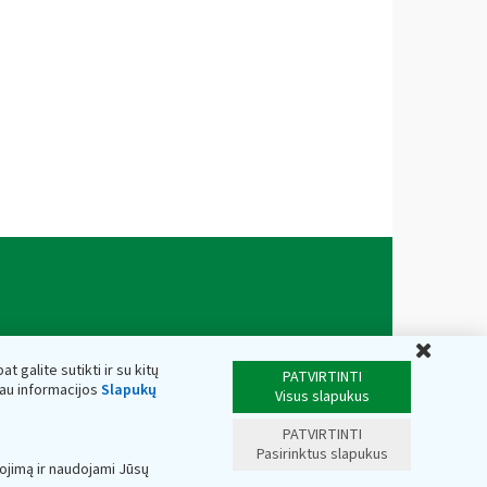
Uždar
t galite sutikti ir su kitų
PATVIRTINTI
iau informacijos
Slapukų
Visus slapukus
PATVIRTINTI
Pasirinktus slapukus
ojimą ir naudojami Jūsų