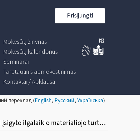
Prisijungti
Mokesčių žinynas
Mokesčių kalendorius
Seminarai
Tarptautinis apmokestinimas
Kontaktai / Apklausa
ний переклад (
English
,
Русский
,
Українська
)
Kokia tvarka fizinis asmuo, PVM mokėtojas, turi mokesčių administratoriui deklaruoti įsigyto ilgalaikio materialiojo turto priskyrimą savo ekonominei veiklai?