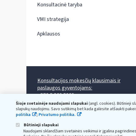
Konsultacinė taryba
VMI strategija
Apklausos
Konsultacijos mokesčių klausimais ir
paslaugos gyventojams:
+370 5 260 5060
Darbo laikas: I-IV 8.00-17.00, V 8.00-15.45.
Šioje svetainėje naudojami slapukai
(angl. cookies). Būtinieji s
Prieššventinę dieną - viena valanda trumpiau.
slapukų naudojimu. Savo sutikimą bet kada galėsite atšaukti pakei
Kiekvieno mėnesio antrą penktadienį 8.00 val. - 12.00 val.
politika
;
Privatumo politika.
Mano VMI
Paklausimas per
Būtinieji slapukai
Naudojami sklandžiam svetainės veikimui ir įgalina pagrindine