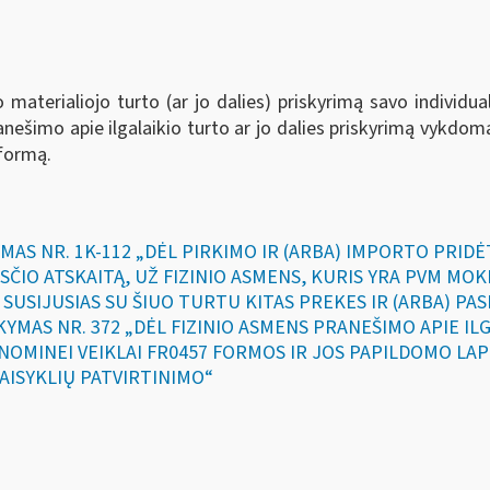
aterialiojo turto (ar jo dalies) priskyrimą savo individuali
šimo apie ilgalaikio turto ar jo dalies priskyrimą vykdomai 
formą.
YMAS NR. 1K-112 „DĖL PIRKIMO IR (ARBA) IMPORTO PRIDĖ
SČIO ATSKAITĄ, UŽ FIZINIO ASMENS, KURIS YRA PVM MO
Ž SUSIJUSIAS SU ŠIUO TURTU KITAS PREKES IR (ARBA) PA
AKYMAS NR. 372 „DĖL FIZINIO ASMENS PRANEŠIMO APIE I
KONOMINEI VEIKLAI FR0457 FORMOS IR JOS PAPILDOMO LA
AISYKLIŲ PATVIRTINIMO“