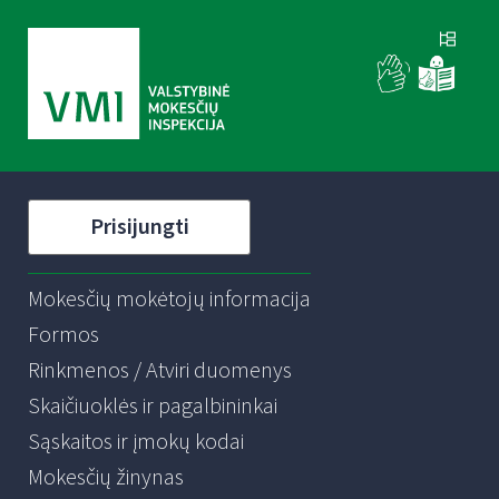
Prisijungti
Mokesčių mokėtojų informacija
Formos
Rinkmenos / Atviri duomenys
Skaičiuoklės ir pagalbininkai
Sąskaitos ir įmokų kodai
Mokesčių žinynas