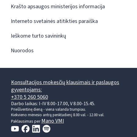
Krašto apsaugos ministerijos informacija
Interneto svetainės atitikties paraiška
Ieškome turto savininkų
Nuorodos
Konsultacijos mokesčių klausimais ir paslaugos
gyventojams:
+370 5 260 5060
Darbo laikas: I-IV 8.00-17.00, V 8.00-15.45.
Prieššventinę dieną - viena valanda trumpiau.
Kiekvieno mėnesio antrą penktadienį 8.00 val. - 12.00 val.
Mano VMI
Paklausimas per