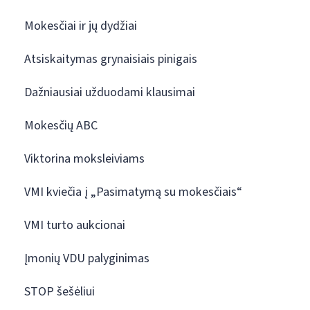
Mokesčiai ir jų dydžiai
Atsiskaitymas grynaisiais pinigais
Dažniausiai užduodami klausimai
Mokesčių ABC
Viktorina moksleiviams
VMI kviečia į „Pasimatymą su mokesčiais“
VMI turto aukcionai
Įmonių VDU palyginimas
STOP šešėliui