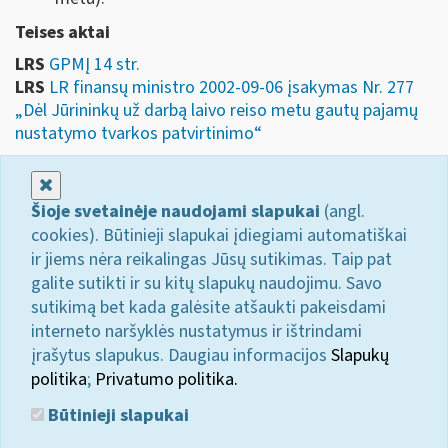
Teises aktai
LRS
GPMĮ 14 str.
LRS
LR finansų ministro 2002-09-06 įsakymas Nr. 277
„Dėl Jūrininkų už darbą laivo reiso metu gautų pajamų
nustatymo tvarkos patvirtinimo“
Uždaryti
Šioje svetainėje naudojami slapukai
(angl.
cookies). Būtinieji slapukai įdiegiami automatiškai
ir jiems nėra reikalingas Jūsų sutikimas. Taip pat
galite sutikti ir su kitų slapukų naudojimu. Savo
sutikimą bet kada galėsite atšaukti pakeisdami
interneto naršyklės nustatymus ir ištrindami
įrašytus slapukus. Daugiau informacijos
Slapukų
politika
;
Privatumo politika.
Būtinieji slapukai