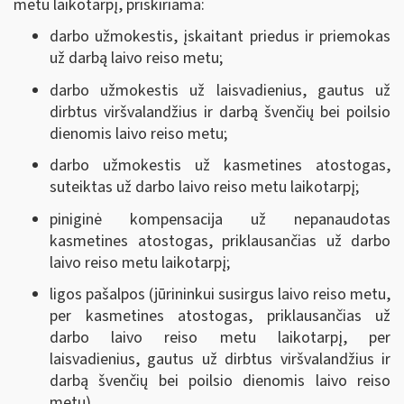
metu laikotarpį, priskiriama:
darbo užmokestis, įskaitant priedus ir priemokas
už darbą laivo reiso metu;
darbo užmokestis už laisvadienius, gautus už
dirbtus viršvalandžius ir darbą švenčių bei poilsio
dienomis laivo reiso metu;
darbo užmokestis už kasmetines atostogas,
suteiktas už darbo laivo reiso metu laikotarpį;
piniginė kompensacija už nepanaudotas
kasmetines atostogas, priklausančias už darbo
laivo reiso metu laikotarpį;
ligos pašalpos (jūrininkui susirgus laivo reiso metu,
per kasmetines atostogas, priklausančias už
darbo laivo reiso metu laikotarpį, per
laisvadienius, gautus už dirbtus viršvalandžius ir
darbą švenčių bei poilsio dienomis laivo reiso
metu).