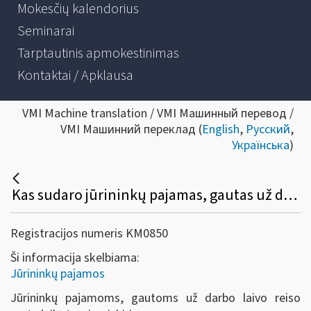
Mokesčių kalendorius
Seminarai
Tarptautinis apmokestinimas
Kontaktai / Apklausa
VMI Machine translation / VMI Машинный перевод /
VMI Машинний переклад (
English
,
Русский
,
Українська
)
Kas sudaro jūrininkų pajamas, gautas už darbą reiso metu?
Registracijos numeris KM0850
Ši informacija skelbiama:
Jūrininkų pajamos
Jūrininkų pajamoms, gautoms už darbo laivo reiso