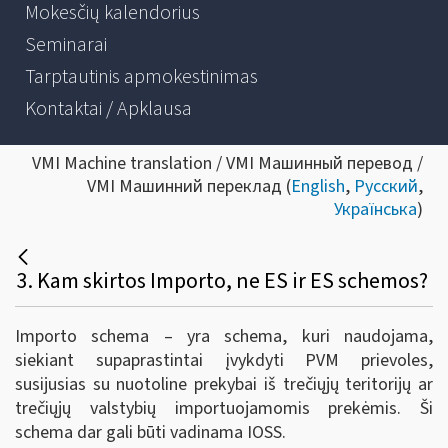
Mokesčių kalendorius
Seminarai
Tarptautinis apmokestinimas
Kontaktai / Apklausa
VMI Machine translation / VMI Машинный перевод /
VMI Машинний переклад (
English
,
Русский
,
Українська
)
3. Kam skirtos Importo, ne ES ir ES schemos?
Importo schema – yra schema, kuri naudojama,
siekiant supaprastintai įvykdyti PVM prievoles,
susijusias su nuotoline prekybai iš trečiųjų teritorijų ar
trečiųjų valstybių importuojamomis prekėmis. Ši
schema dar gali būti vadinama IOSS.