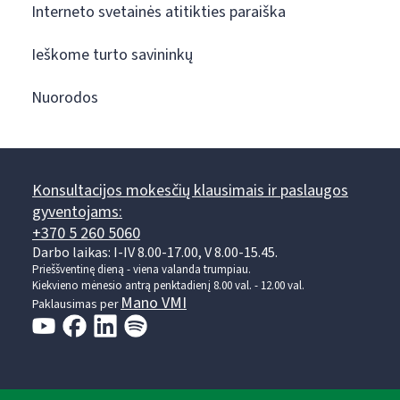
Interneto svetainės atitikties paraiška
Ieškome turto savininkų
Nuorodos
Konsultacijos mokesčių klausimais ir paslaugos
gyventojams:
+370 5 260 5060
Darbo laikas: I-IV 8.00-17.00, V 8.00-15.45.
Prieššventinę dieną - viena valanda trumpiau.
Kiekvieno mėnesio antrą penktadienį 8.00 val. - 12.00 val.
Mano VMI
Paklausimas per