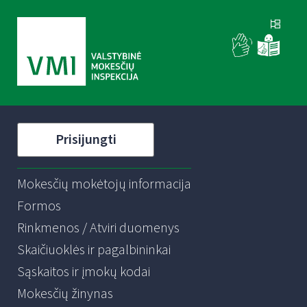
Prisijungti
Mokesčių mokėtojų informacija
Formos
Rinkmenos / Atviri duomenys
Skaičiuoklės ir pagalbininkai
Sąskaitos ir įmokų kodai
Mokesčių žinynas