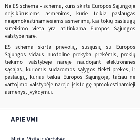
Ne ES schema – schema, kuris skirta Europos Sąjungoje
neįsikūrusiems asmenims, kurie teikia paslaugas
neapmokestinamiesiems asmenims, kai tokių paslaugų
suteikimo vieta yra atitinkama Europos Sąjungos
valstybė narė.
ES schema skirta prievolių, susijusių su Europos
Sąjungos vidaus nuotoline prekyba prekėmis, prekių
tiekimo valstybėje narėje naudojant elektronines
sąsajas, kuriomis sudaromos sąlygos tiekti prekes, ir
paslaugų, kurias teikia Europos Sąjungoje, tačiau ne
vartojimo valstybėje narėje įsisteigę apmokestinamieji
asmenys, įvykdymui.
APIE VMI
Misija, Vizija ir Vertybės