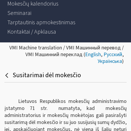
Mokesčių kalendorius
Seminarai
Tarptautinis apmokestinimas
Kontaktai / Apklausa
VMI Machine translation / VMI Машинный перевод /
VMI Машинний переклад (
English
,
Русский
,
Українська
)
Susitarimai dėl mokesčio
Lietuvos Respublikos mokesčių administravimo
įstatymo 71 str. numatyta, kad mokesčių
administratorius ir mokesčių mokėtojas gali pasirašyti
susitarimą dėl mokesčio ir su juo susijusių sumų dydžio,
jei, apskaičiuojant mokesčius, nė viena iš šalių neturi