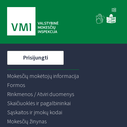
Prisijungti
Mokesčių mokėtojų informacija
Formos
Rinkmenos / Atviri duomenys
Skaičiuoklės ir pagalbininkai
Sąskaitos ir įmokų kodai
Mokesčių žinynas