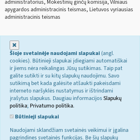
administratorius, Mokestinių ginčų komisija, Vilniaus
apygardos administracinis teismas, Lietuvos vyriausias
administracinis teismas
Uždaryti
Šioje svetainėje naudojami slapukai
(angl.
cookies). Būtinieji slapukai įdiegiami automatiškai
ir jiems nėra reikalingas Jūsų sutikimas. Taip pat
galite sutikti ir su kitų slapukų naudojimu. Savo
sutikimą bet kada galėsite atšaukti pakeisdami
interneto naršyklės nustatymus ir ištrindami
įrašytus slapukus. Daugiau informacijos
Slapukų
politika
;
Privatumo politika.
Būtinieji slapukai
Naudojami sklandžiam svetainės veikimui ir įgalina
pagrindines svetainės funkcijas. Be šių slapukų