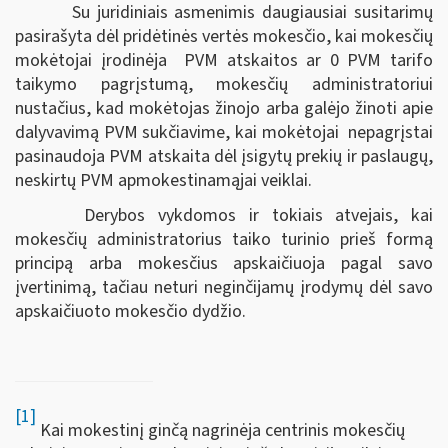
Su juridiniais asmenimis daugiausiai susitarimų
pasirašyta dėl pridėtinės vertės mokesčio, kai mokesčių
mokėtojai įrodinėja PVM atskaitos ar 0 PVM tarifo
taikymo pagrįstumą, mokesčių administratoriui
nustačius, kad mokėtojas žinojo arba galėjo žinoti apie
dalyvavimą PVM sukčiavime, kai mokėtojai nepagrįstai
pasinaudoja PVM atskaita dėl įsigytų prekių ir paslaugų,
neskirtų PVM apmokestinamąjai veiklai.
Derybos vykdomos ir tokiais atvejais, kai
mokesčių administratorius taiko turinio prieš formą
principą arba mokesčius apskaičiuoja pagal savo
įvertinimą, tačiau neturi neginčijamų įrodymų dėl savo
apskaičiuoto mokesčio dydžio.
[1]
Kai mokestinį ginčą nagrinėja centrinis mokesčių