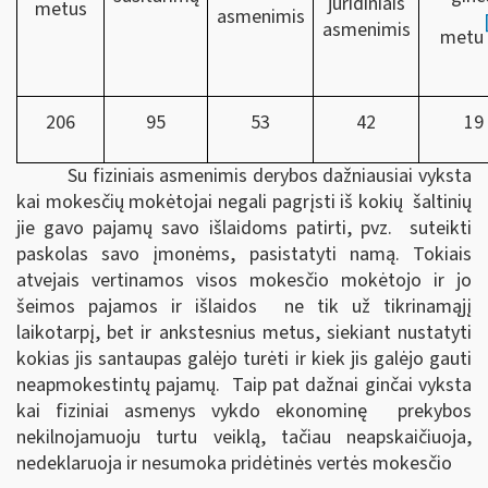
juridiniais
metus
asmenimis
asmenimis
metu
206
95
53
42
19
Su fiziniais asmenimis derybos dažniausiai vyksta
kai mokesčių mokėtojai negali pagrįsti iš kokių šaltinių
jie gavo pajamų savo išlaidoms patirti, pvz. suteikti
paskolas savo įmonėms, pasistatyti namą. Tokiais
atvejais vertinamos visos mokesčio mokėtojo ir jo
šeimos pajamos ir išlaidos ne tik už tikrinamąjį
laikotarpį, bet ir ankstesnius metus, siekiant nustatyti
kokias jis santaupas galėjo turėti ir kiek jis galėjo gauti
neapmokestintų pajamų. Taip pat dažnai ginčai vyksta
kai fiziniai asmenys vykdo ekonominę prekybos
nekilnojamuoju turtu veiklą, tačiau neapskaičiuoja,
nedeklaruoja ir nesumoka pridėtinės vertės mokesčio