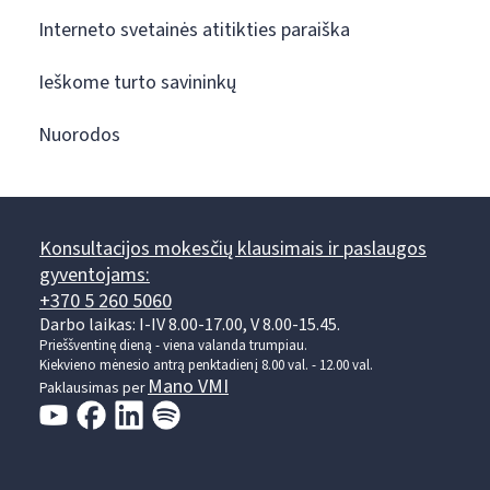
Interneto svetainės atitikties paraiška
Ieškome turto savininkų
Nuorodos
Konsultacijos mokesčių klausimais ir paslaugos
gyventojams:
+370 5 260 5060
Darbo laikas: I-IV 8.00-17.00, V 8.00-15.45.
Prieššventinę dieną - viena valanda trumpiau.
Kiekvieno mėnesio antrą penktadienį 8.00 val. - 12.00 val.
Mano VMI
Paklausimas per