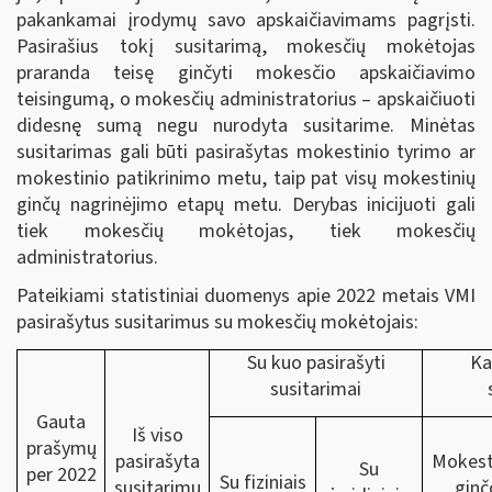
pakankamai įrodymų savo apskaičiavimams pagrįsti.
Pasirašius tokį susitarimą, mokesčių mokėtojas
praranda teisę ginčyti mokesčio apskaičiavimo
teisingumą, o mokesčių administratorius – apskaičiuoti
didesnę sumą negu nurodyta susitarime. Minėtas
susitarimas gali būti pasirašytas mokestinio tyrimo ar
mokestinio patikrinimo metu, taip pat visų mokestinių
ginčų nagrinėjimo etapų metu. Derybas inicijuoti gali
tiek mokesčių mokėtojas, tiek mokesčių
administratorius.
Pateikiami statistiniai duomenys apie 2022 metais VMI
pasirašytus susitarimus su mokesčių mokėtojais:
Su kuo pasirašyti
Ka
susitarimai
Gauta
Iš viso
prašymų
pasirašyta
Mokest
Su
per 2022
Su fiziniais
susitarimų
ginč