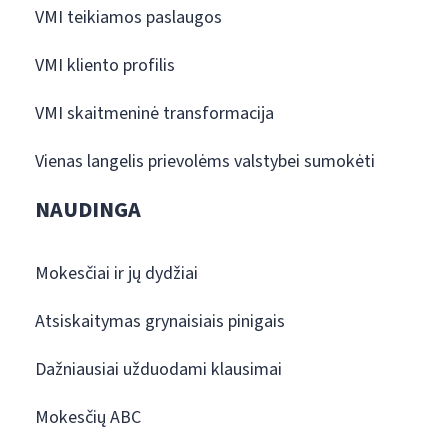
VMI teikiamos paslaugos
VMI kliento profilis
VMI skaitmeninė transformacija
Vienas langelis prievolėms valstybei sumokėti
NAUDINGA
Mokesčiai ir jų dydžiai
Atsiskaitymas grynaisiais pinigais
Dažniausiai užduodami klausimai
Mokesčių ABC