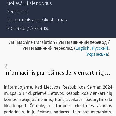
Mokesčių kalendorius
Seminarai
Tarptautinis apmokestinimas
Kontaktai / Apklausa
VMI Machine translation / VMI Машинный перевод /
VMI Машинний переклад (
English
,
Русский
,
Українська
)
Informacinis pranešimas dėl vienkartinių kompensacijų asmenims, kurių sveikatai padaryta žala likviduojant Černobylio AE avarijos padarinius, ir jų šeimos nariams, taip pat asmenims, antrojo pasaulinio karo ir okupacijų metais išvežtiems priverstiniams darbams, buvusiems getuose, įkalinimo įstaigose ir kitose laisvės atėmimo vietose, įstatymo priėmimo
Informuojame, kad Lietuvos Respublikos Seimas 2024
m. spalio 17 d. priėmė Lietuvos Respublikos vienkartinių
kompensacijų asmenims, kurių sveikatai padaryta žala
likviduojant Černobylio atominės elektrinės avarijos
padarinius, ir jų šeimos nariams, taip pat asmenims,