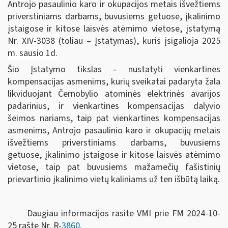
Antrojo pasaulinio karo ir okupacijos metais išvežtiems
priverstiniams darbams, buvusiems getuose, įkalinimo
įstaigose ir kitose laisvės atėmimo vietose, įstatymą
Nr.
XIV-3038
(toliau – Įstatymas)
, kuris įsigalioja 2025
m. sausio 1d.
Šio Įstatymo tikslas – nustatyti vienkartines
kompensacijas asmenims, kurių sveikatai padaryta žala
likviduojant Černobylio atominės elektrinės avarijos
padarinius, ir vienkartines kompensacijas dalyvio
šeimos nariams, taip pat vienkartines kompensacijas
asmenims, Antrojo pasaulinio karo ir okupacijų metais
išvežtiems priverstiniams darbams, buvusiems
getuose, įkalinimo įstaigose ir kitose laisvės atėmimo
vietose, taip pat buvusiems mažamečių fašistinių
prievartinio įkalinimo vietų kaliniams už ten išbūtą laiką.
Daugiau informacijos rasite VMI prie FM 2024-10-
25 rašte Nr. R-
3860
.