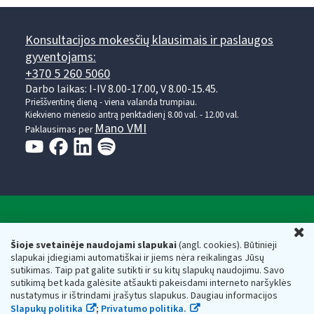
Konsultacijos mokesčių klausimais ir paslaugos
gyventojams:
+370 5 260 5060
Darbo laikas: I-IV 8.00-17.00, V 8.00-15.45.
Prieššventinę dieną - viena valanda trumpiau.
Kiekvieno mėnesio antrą penktadienį 8.00 val. - 12.00 val.
Mano VMI
Paklausimas per
Valstybinė mokesčių inspekcija prie Lietuvos
U
Respublikos finansų ministerijos
Šioje svetainėje naudojami slapukai
(angl. cookies). Būtinieji
slapukai įdiegiami automatiškai ir jiems nėra reikalingas Jūsų
Biudžetinė įstaiga. Juridinio asmens kodas — 188659752,
sutikimas. Taip pat galite sutikti ir su kitų slapukų naudojimu. Savo
adresas: Vasario 16-osios g. 14, 01107 Vilnius, Lietuva, el.paštas:
sutikimą bet kada galėsite atšaukti pakeisdami interneto naršyklės
vmi@vmi.lt
, E. pristatymo dėžutės adresas 188659752
nustatymus ir ištrindami įrašytus slapukus. Daugiau informacijos
Duomenys apie Valstybinę mokesčių inspekciją prie Lietuvos
Slapukų politika
;
Privatumo politika.
Respublikos finansų ministerijos kaupiami ir saugomi Juridinių