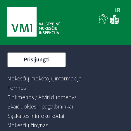
Prisijungti
Mokesčių mokėtojų informacija
Formos
Rinkmenos / Atviri duomenys
Skaičiuoklės ir pagalbininkai
Sąskaitos ir įmokų kodai
Mokesčių žinynas